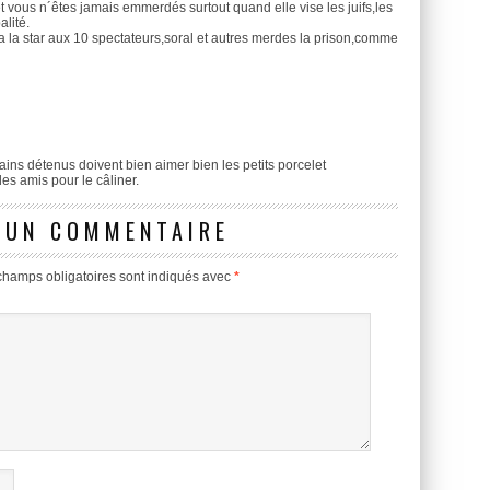
et vous n´êtes jamais emmerdés surtout quand elle vise les juifs,les
alité.
 la star aux 10 spectateurs,soral et autres merdes la prison,comme
ertains détenus doivent bien aimer bien les petits porcelet
des amis pour le câliner.
 UN COMMENTAIRE
champs obligatoires sont indiqués avec
*