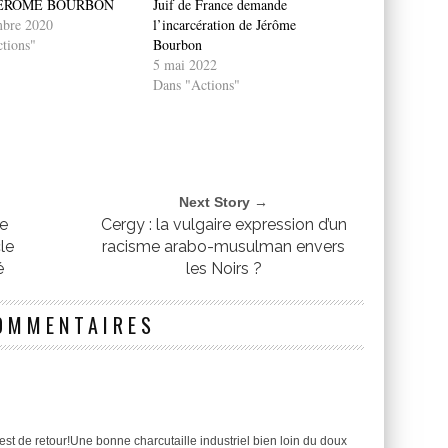
JÉRÔME BOURBON
Juif de France demande
mbre 2020
l’incarcération de Jérôme
tions"
Bourbon
5 mai 2022
Dans "Actions"
Next Story →
de
Cergy : la vulgaire expression d’un
le
racisme arabo-musulman envers
é
les Noirs ?
OMMENTAIRES
 est de retour!Une bonne charcutaille industriel bien loin du doux