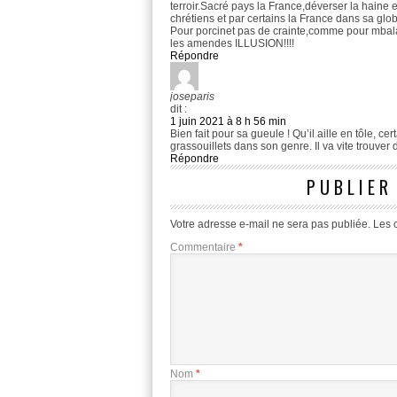
terroir.Sacré pays la France,déverser la haine 
chrétiens et par certains la France dans sa glob
Pour porcinet pas de crainte,comme pour mbala
les amendes ILLUSION!!!!
Répondre
joseparis
dit :
1 juin 2021 à 8 h 56 min
Bien fait pour sa gueule ! Qu’il aille en tôle, c
grassouillets dans son genre. Il va vite trouver 
Répondre
PUBLIER
Votre adresse e-mail ne sera pas publiée.
Les 
Commentaire
*
Nom
*