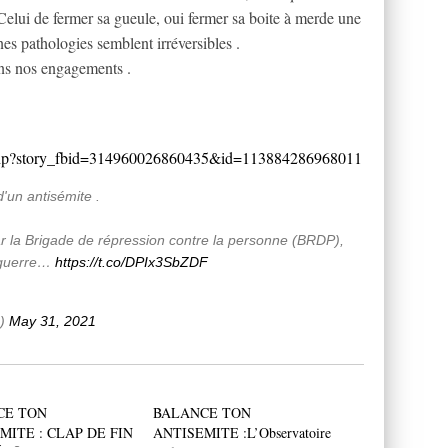
elui de fermer sa gueule, oui fermer sa boite à merde une
es pathologies semblent irréversibles .
ns nos engagements .
.php?story_fbid=314960026860435&id=113884286968011
'un antisémite .
r la Brigade de répression contre la personne (BRDP),
e guerre…
https://t.co/DPIx3SbZDF
e)
May 31, 2021
CE TON
BALANCE TON
MITE : CLAP DE FIN
ANTISEMITE :L’Observatoire