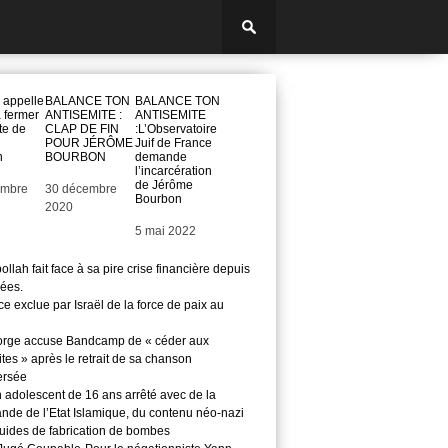
 appelle
BALANCE TON
BALANCE TON
à fermer
ANTISEMITE :
ANTISEMITE
te de
CLAP DE FIN
:L’Observatoire
POUR JÉRÔME
Juif de France
n
BOURBON
demande
l’incarcération
de Jérôme
embre
Date
30 décembre
Bourbon
2020
Date
5 mai 2022
llah fait face à sa pire crise financière depuis
ées.
e exclue par Israël de la force de paix au
rge accuse Bandcamp de « céder aux
tes » après le retrait de sa chanson
ersée
n adolescent de 16 ans arrêté avec de la
nde de l’Etat Islamique, du contenu néo-nazi
guides de fabrication de bombes