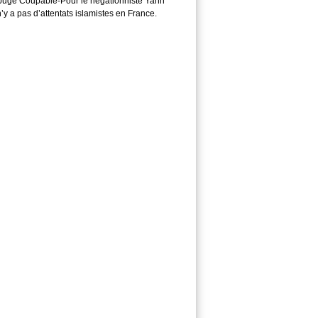
ugé Coupable-Pour le négationniste Yann
 n’y a pas d’attentats islamistes en France.