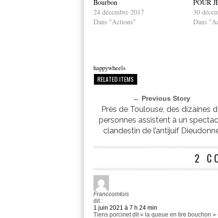
Bourbon
POUR 
24 décembre 2017
30 déce
Dans "Actions"
Dans "Ac
happywheels
RELATED ITEMS
← Previous Story
Près de Toulouse, des dizaines 
personnes assistent à un spectac
clandestin de l’antijuif Dieudonn
2 C
Franccomtois
dit :
1 juin 2021 à 7 h 24 min
Tiens porcinet dit « la queue en tire bouchon »