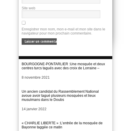
Site web
Enregistrer mon nom, mon e-mail et mon site dans le
navigateur pour mon prochain commentaire.
BOURGOGNE-PONTARLIER :Une mosquée et deux
centres turcs tagués avec des croix de Lorraine –
Date
8 novembre 2021
Un ancien candidat du Rassemblement National
avoue avoir tagué plusieurs mosquées et lieux
musulmans dans le Doubs
Date
14 janvier 2022
« CHARLIE LIBERTE » :L’entrée de la mosquée de
Bayonne taggée ce matin