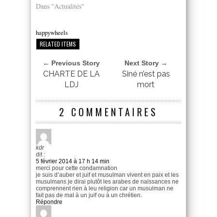
Dans "Actualités"
happywheels
RELATED ITEMS
← Previous Story
Next Story →
CHARTE DE LA
Siné n’est pas
LDJ
mort
2 COMMENTAIRES
kdr
dit :
5 février 2014 à 17 h 14 min
merci pour cette condamnation
je suis d’auber et juif et musulman vivent en paix et les
musulmans je dirai plutôt les arabes de naissances ne
comprennent rien à leu religion car un musulman ne
fait pas de mal à un juif ou à un chrétien.
Répondre