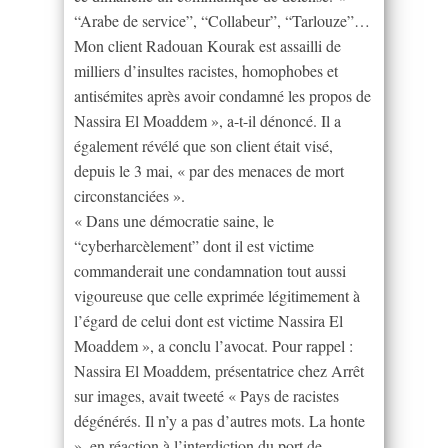
“Arabe de service”, “Collabeur”, “Tarlouze”…
Mon client Radouan Kourak est assailli de
milliers d’insultes racistes, homophobes et
antisémites après avoir condamné les propos de
Nassira El Moaddem », a-t-il dénoncé. Il a
également révélé que son client était visé,
depuis le 3 mai, « par des menaces de mort
circonstanciées ».
« Dans une démocratie saine, le
“cyberharcèlement” dont il est victime
commanderait une condamnation tout aussi
vigoureuse que celle exprimée légitimement à
l’égard de celui dont est victime Nassira El
Moaddem », a conclu l’avocat. Pour rappel :
Nassira El Moaddem, présentatrice chez Arrêt
sur images, avait tweeté « Pays de racistes
dégénérés. Il n’y a pas d’autres mots. La honte
», en réaction à l’interdiction du port de