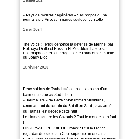
Date
1 juillet 2024
« Pays de racistes dégénérés » : les propos d’une
journaliste d’Arrêt sur images soulèvent un tollé
Date
1 mai 2024
The Voice : Ferjou dénonce la défense de Mennel par
Rokhaya Diallo et Nassira El Moaddem basée sur
l’islamophobie et s’interroge sur le financement public
du Bondy Blog
Date
10 février 2018
Deux soldats de Tsahal tués dans l’explosion d’un
bâtiment piégé au Sud-Liban
« Journaliste » de Gaza : Mohammad Mushtaha,
commandant de terrain du Bataillon Shati, bras armé
du Hamas, est décédé cette nuit
Le Hamas torture les Gazouis ? Tout le monde s’en fout
!
OBSERVATOIRE JUIF DE France : Et si la France
regardait du côté de la Cour suprême américaine.