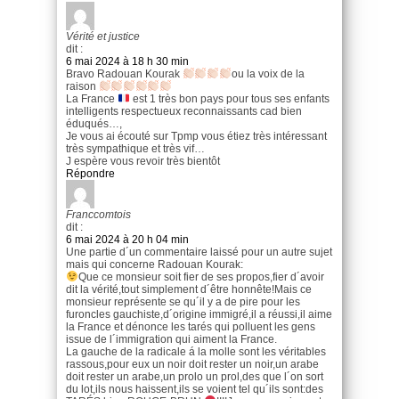
Vérité et justice
dit :
6 mai 2024 à 18 h 30 min
Bravo Radouan Kourak
ou la voix de la
raison
La France
est 1 très bon pays pour tous ses enfants
intelligents respectueux reconnaissants cad bien
éduqués…,
Je vous ai écouté sur Tpmp vous étiez très intéressant
très sympathique et très vif…
J espère vous revoir très bientôt
Répondre
Franccomtois
dit :
6 mai 2024 à 20 h 04 min
Une partie d´un commentaire laissé pour un autre sujet
mais qui concerne Radouan Kourak:
Que ce monsieur soit fier de ses propos,fier d´avoir
dit la vérité,tout simplement d´être honnête!Mais ce
monsieur représente se qu´il y a de pire pour les
furoncles gauchiste,d´origine immigré,il a réussi,il aime
la France et dénonce les tarés qui polluent les gens
issue de l´immigration qui aiment la France.
La gauche de la radicale á la molle sont les véritables
rassous,pour eux un noir doit rester un noir,un arabe
doit rester un arabe,un prolo un prol,des que l´on sort
du lot,ils nous haissent,ils se voient tel qu´ils sont:des