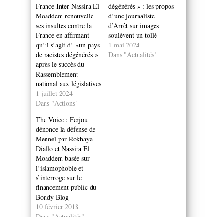
France Inter Nassira El
dégénérés » : les propos
Moaddem renouvelle
d’une journaliste
ses insultes contre la
d’Arrêt sur images
France en affirmant
soulèvent un tollé
qu’il s’agit d’ »un pays
1 mai 2024
de racistes dégénérés »
Dans "Actualités"
après le succès du
Rassemblement
national aux législatives
1 juillet 2024
Dans "Actions"
The Voice : Ferjou
dénonce la défense de
Mennel par Rokhaya
Diallo et Nassira El
Moaddem basée sur
l’islamophobie et
s’interroge sur le
financement public du
Bondy Blog
10 février 2018
Dans "Actualités"