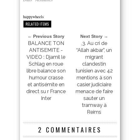
happywheels
RELATED ITEMS
← Previous Story
Next Story →
BALANCE TON
,3. Au cri de
ANTISEMITE -
“Allah akbar”, un
VIDEO : Djamil le
migrant
Schlag en roue
clandestin
libre balance son
tunisien avec 42
humour crasse
mentions à son
et antisémite en
casier judiciaire
direct su r France
menace de faire
Inter
sauter un
tramway à
Reims
2 COMMENTAIRES