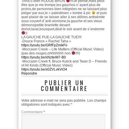
TARÉS bien ROUGE-BRUN
!!!!Je pense,mais peut-
être que je me trompe,les gauchos n´ayant plus de
prolos,de personnes bien intégrées ne se laissant plus
piéger par eux,le « palestinien » tombe á pic
et puis
quel plaisir de se laisser aller á ses délires antisémite
sous couvert d´anti-sionisme,la gauche et ses vieux
démons(petite branlette devant
doriot,laval,bousquet,déat le soir avant de s´endormir
)!
LA GAUCHE PUE-LA GAUCHE TUE!!!!
-Douce France « Rachid Taha »
https://youtu.be/GRfFpZmikFo
-Moccasin Creek – Life Matters (Official Music Video)
(pas des rouges,ohhhhhhh non
!!!!)
https://youtu.be/xNzteiM7-B0
-Moccasin Creek ft. Bruce Kulick and Twan D – Friends
of All Kinds (Official Music Video)
https://youtu.be/x0ZVLvkViO4
Répondre
PUBLIER UN
COMMENTAIRE
Votre adresse e-mail ne sera pas publiée.
Les champs
obligatoires sont indiqués avec
*
Commentaire
*