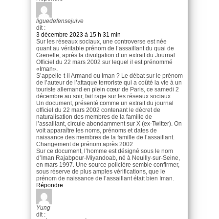
liguedefensejuive
dit :
3 décembre 2023 à 15 h 31 min
Sur les réseaux sociaux, une controverse est née
quant au véritable prénom de l’assaillant du quai de
Grenelle, après la divulgation d’un extrait du Journal
Officiel du 22 mars 2002 sur lequel il est prénommé
«Iman».
S’appelle-t-il Armand ou Iman ? Le débat sur le prénom
de l’auteur de l’attaque terroriste qui a coûté la vie à un
touriste allemand en plein cœur de Paris, ce samedi 2
décembre au soir, fait rage sur les réseaux sociaux.
Un document, présenté comme un extrait du journal
officiel du 22 mars 2002 contenant le décret de
naturalisation des membres de la famille de
l’assaillant, circule abondamment sur X (ex-Twitter). On
voit apparaître les noms, prénoms et dates de
naissance des membres de la famille de l’assaillant.
Changement de prénom après 2002
Sur ce document, l’homme est désigné sous le nom
d’Iman Rajabpour-Miyandoab, né à Neuilly-sur-Seine,
en mars 1997. Une source policière semble confirmer,
sous réserve de plus amples vérifications, que le
prénom de naissance de l’assaillant était bien Iman.
Répondre
Yung
dit :