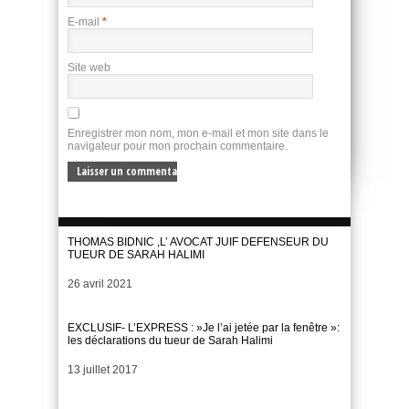
E-mail
*
Site web
Enregistrer mon nom, mon e-mail et mon site dans le
navigateur pour mon prochain commentaire.
THOMAS BIDNIC ,L’ AVOCAT JUIF DEFENSEUR DU
TUEUR DE SARAH HALIMI
Date
26 avril 2021
EXCLUSIF- L’EXPRESS : »Je l’ai jetée par la fenêtre »:
les déclarations du tueur de Sarah Halimi
Date
13 juillet 2017