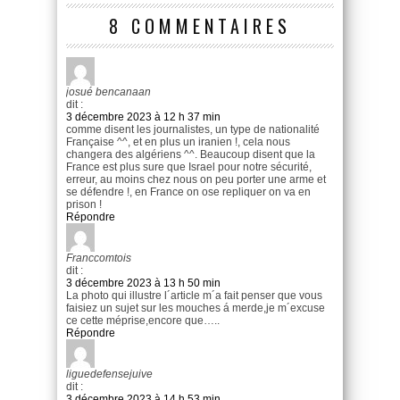
8 COMMENTAIRES
josué bencanaan
dit :
3 décembre 2023 à 12 h 37 min
comme disent les journalistes, un type de nationalité
Française ^^, et en plus un iranien !, cela nous
changera des algériens ^^. Beaucoup disent que la
France est plus sure que Israel pour notre sécurité,
erreur, au moins chez nous on peu porter une arme et
se défendre !, en France on ose repliquer on va en
prison !
Répondre
Franccomtois
dit :
3 décembre 2023 à 13 h 50 min
La photo qui illustre l´article m´a fait penser que vous
faisiez un sujet sur les mouches á merde,je m´excuse
ce cette méprise,encore que…..
Répondre
liguedefensejuive
dit :
3 décembre 2023 à 14 h 53 min