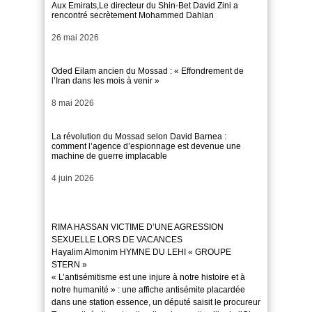
Aux Emirats,Le directeur du Shin-Bet David Zini a
rencontré secrètement Mohammed Dahlan
Date
26 mai 2026
Oded Eilam ancien du Mossad : « Effondrement de
l’Iran dans les mois à venir »
Date
8 mai 2026
La révolution du Mossad selon David Barnea :
comment l’agence d’espionnage est devenue une
machine de guerre implacable
Date
4 juin 2026
RIMA HASSAN VICTIME D’UNE AGRESSION
SEXUELLE LORS DE VACANCES
Hayalim Almonim HYMNE DU LEHI « GROUPE
STERN »
« L’antisémitisme est une injure à notre histoire et à
notre humanité » : une affiche antisémite placardée
dans une station essence, un député saisit le procureur