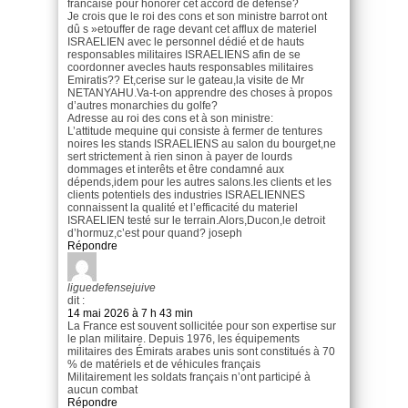
francaise pour honorer cet accord de defense?
Je crois que le roi des cons et son ministre barrot ont
dû s »etouffer de rage devant cet afflux de materiel
ISRAELIEN avec le personnel dédié et de hauts
responsables militaires ISRAELIENS afin de se
coordonner avecles hauts responsables militaires
Emiratis?? Et,cerise sur le gateau,la visite de Mr
NETANYAHU.Va-t-on apprendre des choses à propos
d’autres monarchies du golfe?
Adresse au roi des cons et à son ministre:
L’attitude mequine qui consiste à fermer de tentures
noires les stands ISRAELIENS au salon du bourget,ne
sert strictement à rien sinon à payer de lourds
dommages et interêts et être condamné aux
dépends,idem pour les autres salons.les clients et les
clients potentiels des industries ISRAELIENNES
connaissent la qualité et l’efficacité du materiel
ISRAELIEN testé sur le terrain.Alors,Ducon,le detroit
d’hormuz,c’est pour quand? joseph
Répondre
liguedefensejuive
dit :
14 mai 2026 à 7 h 43 min
La France est souvent sollicitée pour son expertise sur
le plan militaire. Depuis 1976, les équipements
militaires des Émirats arabes unis sont constitués à 70
% de matériels et de véhicules français
Militairement les soldats français n’ont participé à
aucun combat
Répondre