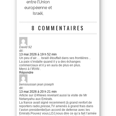
entre l’Union
européenne et
Israël,
8 COMMENTAIRES
David 92
dit :
13 mai 2026 à 19 h 52 min
Un peu d’air…. Israël étouffait dans ses frontières ..
La paix s’installe quand il y a des échanges
commerciaux et il.y en aura de plus en plus.
Merci à l’IRAN .
Répondre
bensoussan jean joseph
dit :
13 mai 2026 à 20 h 21 min
Article sur i24News revelant aussi la visite de Mr
Netanyahu aux Emirats.
La france avait signé recemment (à grand renfort de
reporters radio,presse,TV amenés à grand frais dans
l’avion presidentiel)un accord de defense avec les
Emirats.Pouvez vous,LDJ,nous dire ce qu’a fait l’armée