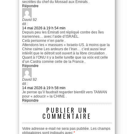
secrètes du chef du Mossad aux Emirats .
Répondre
David 92
dit :
14 mai 2026 à 19 h 54 min
Depuis peu les Émirati ont répliqué contre des îles
iraniennes… avec l’aide d’ISRAËL.
Celà personne n’en parle .
Attendons les « massues » Israelo-US. à moins que la
Chine calme Les ardeurs de l’Iran… c’est aussi leur
intérêt que le détroit soit ouvert à la libre circulation .
Quant à l’ONU il y a belle lurette que sa voix est celle
d’un Castra comme celle de la France..
Répondre
David 92
dit :
14 mai 2026 à 19 h 58 min
Je pense qu’il faudrait regarder bientôt vers TAIWAN
pour « adoucir » la CHINE .
Répondre
PUBLIER UN
COMMENTAIRE
Votre adresse e-mail ne sera pas publiée.
Les champs
obligatoires sont indiqués avec
*