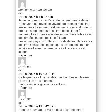
bensoussan jean joseph
dit :
14 mai 2026 à 7 h 02 min
Je ne comprends pas l’attitude de l’entourage de mr
Netanyahu qui revele le voyage du premier ministre
aux emirats.Le moment est très mal choisi et donne un
pretexte supplementaire à l’iran de les taper à
nouveau.Les Emirats sont des monarchies faibles avec
des armées mediocres face à l’iran.
Les autres pays du golfe sont morts de trouille vis à vis
de l’iran.Ces sorties mediatiques ne sont pas,(à mon
avis)la meilleure manière de les attirer vers Israel.
joseph
Répondre
David 92
dit :
14 mai 2026 à 19 h 37 min
Cette guerre va finir par des mini bombes nucléaires…
l’Iran est un gros morceau.
Sinon c’est une guerre de cent ans .
Répondre
David 92
dit :
14 mai 2026 à 19 h 42 min
Rien de nouveau…Il y a eu déjà des rencontres