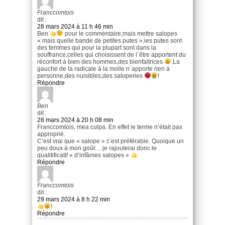
Franccomtois
dit :
28 mars 2024 à 11 h 46 min
Ben
pour le commentaire,mais mettre salopes
« mais quelle bande de petites putes »,les putes sont
des femmes qui pour la plupart sont dans la
souffrance,celles qui choisissent de l´être apportent du
réconfort á bien des hommes,des bienfaitrices
.La
gauche de la radicale á la molle n´apporte rien á
personne,des nuisibles,des saloperies
!
Répondre
Ben
dit :
28 mars 2024 à 20 h 08 min
Franccomtois, mea culpa. En effet le terme n’était pas
approprié.
C’est vrai que « salope » c’est préférable. Quoique un
peu doux à mon goût… je rajouterai donc le
qualitificatif « d’infâmes salopes »
Répondre
Franccomtois
dit :
29 mars 2024 à 8 h 22 min
!
Répondre