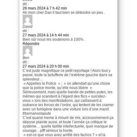
dit :
28 mars 2024 à 7 h 42 min
Ah mon cher Dan il faut bien se détendre un peu .
David
dit :
27 mars 2024 à 14 h 44 min
Bien sûr nous les soutenons à 100% .
Répondre
Ben
dit :
27 mars 2024 à 20 h 00 min
C’est juste magnifique ce petit reportage ! Alors tout y
passe, toute la tartufferie de l’extrême gauche dans sa
splendeur…
» Appelles la Police » ; » on attendait qu’une chose
que la police monte, qu’elle nous libère »
Sérieusement, mais quelle bande de petites putes, les
mêmes qui scandent à l’égard des flics « suicidez-
vous » lors des manifestations, qui caillassent à
outrance les forces de l’ordre, qui tentent de les cramer
avec un fumigène dans une voiture lors d’une manif.
#bernanoslapute
C’est quand meme à mourir de rire, accessoirement ça
dépose plainte aussi, et toute l’année ça critique le
système… quelle faillite intellectuelle, quel manque de
courage…pfff sérieux la honte.
» est-ce que vous avez arrêté des fachos ? » et la