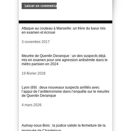
Attaque au couteau à Marseille: un frère du tueur mis
en examen et écroué
Date
3 novembre 2017
Meurtre de Quentin Deranque : un des suspects déjà
mis en examen pour une agression antisémite dans le
métro parisien en 2024
Date
19 février 2026
Lyon (69) : deux nouveaux suspects arrêtés avec
l’appui de l’antiterrorisme dans l’enquête sur le meurtre
de Quentin Deranque
Date
4 mars 2026
Aulnay-sous-Bois : la justice valide la fermeture de la
mosquée de Chanteloup