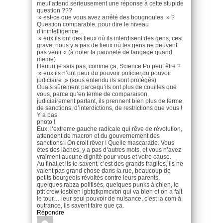
meuf attend sérieusement une réponse à cette stupide
question ???
» est-ce que vous avez arrêté des bougnoules » ?
Question comparable, pour dire le niveau
d’inintelligence…
» eux ils ont des lieux où ils interdisent des gens, cest
grave, nous y a pas de lieux où les gens ne peuvent
pas venir « (à noter la pauvreté de langage quand
meme)
Heuuu je sais pas, comme ça, Science Po peut être ?
» eux ils n’ont peur du pouvoir policier,du pouvoir
judiciaire » (sous entendu ils sont protégés)
Ouais sûrement parcequ’ils ont plus de couilles que
vous, parce qu’en terme de comparaison,
judiciairement parlant, ils prennent bien plus de ferme,
de sanctions, d’interdictions, de restrictions que vous !
Y a pas
photo !
Eux, l’extreme gauche radicale qui rêve de révolution,
attendent de macron et du gouvernement des
sanctions ! On croit rêver ! Quelle mascarade. Vous
êtes des lâches, y a pas d’autres mots, et vous n’avez
vraiment aucune dignité pour vous et votre cause.
Au final,et ils le savent, c’est des grands fragiles, ils ne
valent pas grand chose dans la rue, beaucoup de
petits bourgeois révoltés contre leurs parents,
quelques rabza politisés, quelques punks à chien, le
ptit crew lesbien lgbtqtkpmcvbn qui va bien et on a fait
le tour… leur seul pouvoir de nuisance, c’est la com à
outrance, ils savent faire que ça.
Répondre