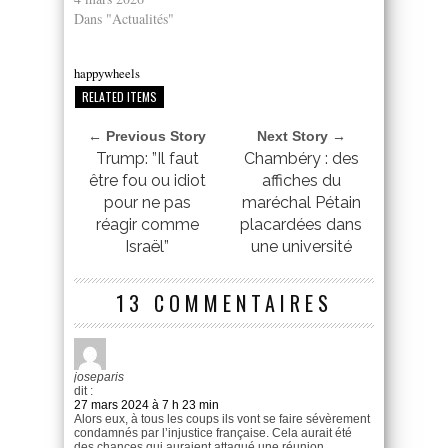
Dans "Actualités"
happywheels
RELATED ITEMS
← Previous Story
Next Story →
Trump: ”Il faut
Chambéry : des
être fou ou idiot
affiches du
pour ne pas
maréchal Pétain
réagir comme
placardées dans
Israël”
une université
13 COMMENTAIRES
joseparis
dit :
27 mars 2024 à 7 h 23 min
Alors eux, à tous les coups ils vont se faire sévèrement
condamnés par l’injustice française. Cela aurait été
des chances qui auraient attaqué une réunion