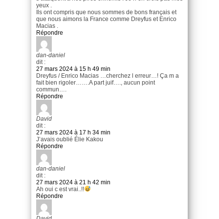
yeux .
Ils ont compris que nous sommes de bons français et
que nous aimons la France comme Dreyfus et Enrico
Macias .
Répondre
dan-daniel
dit :
27 mars 2024 à 15 h 49 min
Dreyfus / Enrico Macias …cherchez l erreur…! Ça m a
fait bien rigoler…….A part juif…., aucun point
commun….
Répondre
David
dit :
27 mars 2024 à 17 h 34 min
J’avais oublié Élie Kakou
Répondre
dan-daniel
dit :
27 mars 2024 à 21 h 42 min
Ah oui c est vrai..!!
Répondre
David