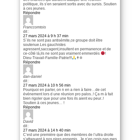
politique, ils s’en seraient sortis avec du sursis. Soutien
à ces jeunes.
Répondre
Franccomtois
dit :
27 mars 2024 à 9 h 37 min
S´ils ne sont pas antisémite,ce groupe doit être
soutenue.Les gauchistes
agressent,saccagent,insultent en permanence et de
ce-côté lá,ils ne sont pas vraiment emmerdés
!
Dieu-Travail-Famille-Patrie!!!
✝✡
Répondre
dan-daniel
dit :
27 mars 2024 à 10 h 56 min
Pourquoi en parler, on n en a rien à faire…de cet
événement lors d une réunion pro palos..! Ça m à fait
bien rigoler que pour une fois ils aient eu peur..!
Soutien à ces jeunes… !
Répondre
David
dit :
27 mars 2024 à 14 h 40 min
C’est une première que des membres de l’ultra droite
s’attaquent à nos pires ennemis . Je n’en crois pas mes