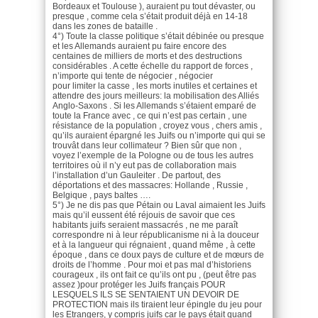
Bordeaux et Toulouse ), auraient pu tout dévaster, ou
presque , comme cela s’était produit déjà en 14-18
dans les zones de bataille .
4°) Toute la classe politique s’était débinée ou presque
et les Allemands auraient pu faire encore des
centaines de milliers de morts et des destructions
considérables . A cette échelle du rapport de forces ,
n’importe qui tente de négocier , négocier
pour limiter la casse , les morts inutiles et certaines et
attendre des jours meilleurs: la mobilisation des Alliés
Anglo-Saxons . Si les Allemands s’étaient emparé de
toute la France avec , ce qui n’est pas certain , une
résistance de la population , croyez vous , chers amis ,
qu’ils auraient épargné les Juifs ou n’importe qui qui se
trouvât dans leur collimateur ? Bien sûr que non ,
voyez l’exemple de la Pologne ou de tous les autres
territoires où il n’y eut pas de collaboration mais
l’installation d’un Gauleiter . De partout, des
déportations et des massacres: Hollande , Russie ,
Belgique , pays baltes ….
5°) Je ne dis pas que Pétain ou Laval aimaient les Juifs
mais qu’il eussent été réjouis de savoir que ces
habitants juifs seraient massacrés , ne me paraît
correspondre ni à leur républicanisme ni à la douceur
et à la langueur qui régnaient , quand même , à cette
époque , dans ce doux pays de culture et de mœurs de
droits de l’homme . Pour moi et pas mal d’historiens
courageux , ils ont fait ce qu’ils ont pu , (peut être pas
assez )pour protéger les Juifs français POUR
LESQUELS ILS SE SENTAIENT UN DEVOIR DE
PROTECTION mais ils tiraient leur épingle du jeu pour
les Etrangers, y compris juifs car le pays était quand