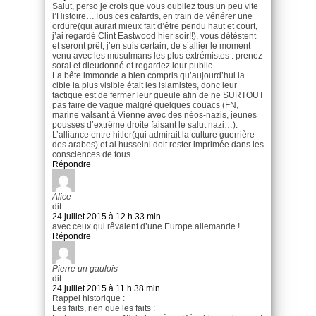
Salut, perso je crois que vous oubliez tous un peu vite
l’Histoire…Tous ces cafards, en train de vénérer une
ordure(qui aurait mieux fait d’être pendu haut et court,
j’ai regardé Clint Eastwood hier soir!!), vous détèstent
et seront prêt, j’en suis certain, de s’allier le moment
venu avec les musulmans les plus extrémistes : prenez
soral et dieudonné et regardez leur public…
La bête immonde a bien compris qu’aujourd’hui la
cible la plus visible était les islamistes, donc leur
tactique est de fermer leur gueule afin de ne SURTOUT
pas faire de vague malgré quelques couacs (FN,
marine valsant à Vienne avec des néos-nazis, jeunes
pousses d’extrême droite faisant le salut nazi…).
L’alliance entre hitler(qui admirait la culture guerrière
des arabes) et al husseini doit rester imprimée dans les
consciences de tous.
Répondre
Alice
dit :
24 juillet 2015 à 12 h 33 min
avec ceux qui rêvaient d’une Europe allemande !
Répondre
Pierre un gaulois
dit :
24 juillet 2015 à 11 h 38 min
Rappel historique :
Les faits, rien que les faits :