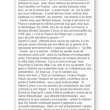
pillaient le pays , avec deux millions de prisonniers et
leurs familles en France , une sacrée épreuve mais
bon , je ne le plains pas : il avait choisi ; et , sur le plan
qui nous intéresse , il avait fait ses choix comme tout
politique ou militaire , au sommet , est amené à en faire
. Savez vous que Moshé Katsav , lorsqu’il est venu en
France soutenait le même point de vue que celui que
je développe. En 2004, lors de sa visite en France, il
déclara devant Jacques Chirac et des personnalités du
CRIF que « c’est la France de Pétain qui a sauvé le
plus de juifs pendant la guerre » ?
Quant à Laval , réformé pour cause de varices, il n’en
est pas moins révulsé par les effets de la guerre et le
spectacle permanent des « gueules cassées « . Sa fille
, Josée , qu’il a adorée , enfant ou adulte avait de
nombreux amis juifs , dont sa meilleure et inséparable
amie, Fernande Goldschmidt qui se rendait souvent à
la Villa Said (16ème). J’ai lu le livre écrit par Yves
Pourchet (Cherche Midi ) sur elle et sur sa famille . Ces
gens n’étaient pas à plaindre mais ce n’étaient pas des
antisémites . En tout cas , il ne le semble pas .
Dans son livre, L’Ours en lambeaux, l’acteur Roger
Hanin raconte l’histoire de son père, contrôleur de la
poste d’Aubervilliers , que Laval avait protégé . Si
Albert Cohen a eu les paroles de compassion qui sont
connues à son égard , il ne les aurait pas tenues pour
Doriot ou Darnand. Laval a été le politicien rompu de la
3ème République , aux débats interminables , aux
alliances et aux ruptures incessantes , celles là mêmes
que De Gaulle vomissait quand il appelait à une
nouvelle république . Mais on voit actuellement l’utopie
de son entreprise . Toujours est il que Laval a tenté de