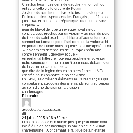
amis en Allemagne of course!
C’est fou tous « ces gens de gauche » (mon cul) qui
ont suivi cette vielle ordure de Pétain
Je viens de terminer un livre « le festin des loups »
En introduction : »pour certains Français , la défaite de
juin 1940 et la fin de la République furent une divine
surprise »
jean de Mayol de lupé un éveque royaliste qui
concluait ses prêches par un vibrant « au nom du père,
du fils et du saint esprit, heil hitler » »l’aumonier prete
serment au fureur et porte l’uniforme de la wehrmacht.
en parlant de l’unité dans laquelle il est incorporée il dit
» les derniers défenseurs de l’europe chrétienne
contre l’ennemi judéo-soviétique »
en parlant d’hitler : le nouveau prophéte envoyé par
notre seigneur (un rabin quoi !) pour nous débarrasser
de la vermine communiste »
que dire de la légion des volontaires français LVF qui
est crée pour combattre le bolchevisme
fin 1944, les différents éléments militaires français qui
combattaient aux cotés des allemands sont regroupés
au sein d’une division ss la division
charlemagne…………..
Répondre
ardechomerveillouspaïs
dit :
24 juillet 2015 à 16 h 51 min
tu as raison Alice et n’oublie pas que jean marie avait
invité à un de ses meetings un ancien de la division
charlemagne…Concernant le fait que pétain était le