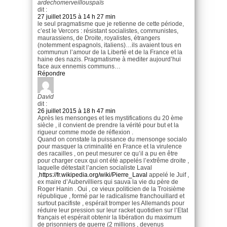
ardechomerveillouspaïs
dit :
27 juillet 2015 à 14 h 27 min
le seul pragmatisme que je retienne de cette période,
c’est le Vercors : résistant socialistes, communistes,
maurassiens, de Droite, royalistes, étrangers
(notemment espagnols, italiens)…ils avaient tous en
communun l’amour de la Liberté et de la France et la
haine des nazis. Pragmatisme à mediter aujourd’hui
face aux ennemis communs…
Répondre
David
dit :
26 juillet 2015 à 18 h 47 min
Après les mensonges et les mystifications du 20 ème
siècle , il convient de prendre la vérité pour but et la
rigueur comme mode de réflexion .
Quand on constate la puissance du mensonge socialo
pour masquer la criminalité en France et la virulence
des racailles , on peut mesurer ce qu’il a pu en être
pour charger ceux qui ont été appelés l’extrême droite ,
laquelle détestait l’ancien socialiste Laval
,
https://fr.wikipedia.org/wiki/Pierre_Laval
appelé le Juif ,
ex maire d’Aubervilliers qui sauva la vie du père de
Roger Hanin . Oui , ce vieux politicien de la Troisième
république , formé par le radicalisme franchouillard et
surtout pacifiste , espérait tromper les Allemands pour
réduire leur pression sur leur racket quotidien sur l’Etat
français et espérait obtenir la libération du maximum
de prisonniers de guerre (2 millions , devenus