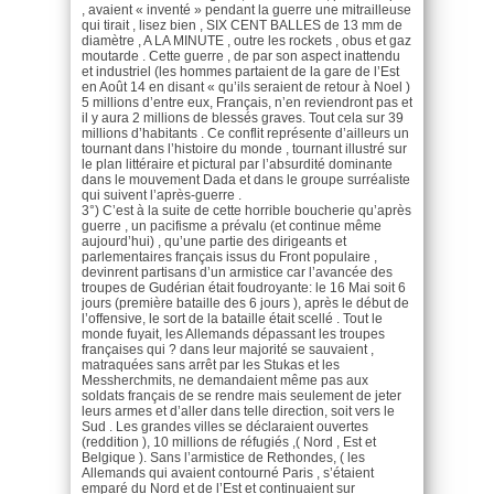
, avaient « inventé » pendant la guerre une mitrailleuse
qui tirait , lisez bien , SIX CENT BALLES de 13 mm de
diamètre , A LA MINUTE , outre les rockets , obus et gaz
moutarde . Cette guerre , de par son aspect inattendu
et industriel (les hommes partaient de la gare de l’Est
en Août 14 en disant « qu’ils seraient de retour à Noel )
5 millions d’entre eux, Français, n’en reviendront pas et
il y aura 2 millions de blessés graves. Tout cela sur 39
millions d’habitants . Ce conflit représente d’ailleurs un
tournant dans l’histoire du monde , tournant illustré sur
le plan littéraire et pictural par l’absurdité dominante
dans le mouvement Dada et dans le groupe surréaliste
qui suivent l’après-guerre .
3°) C’est à la suite de cette horrible boucherie qu’après
guerre , un pacifisme a prévalu (et continue même
aujourd’hui) , qu’une partie des dirigeants et
parlementaires français issus du Front populaire ,
devinrent partisans d’un armistice car l’avancée des
troupes de Gudérian était foudroyante: le 16 Mai soit 6
jours (première bataille des 6 jours ), après le début de
l’offensive, le sort de la bataille était scellé . Tout le
monde fuyait, les Allemands dépassant les troupes
françaises qui ? dans leur majorité se sauvaient ,
matraquées sans arrêt par les Stukas et les
Messherchmits, ne demandaient même pas aux
soldats français de se rendre mais seulement de jeter
leurs armes et d’aller dans telle direction, soit vers le
Sud . Les grandes villes se déclaraient ouvertes
(reddition ), 10 millions de réfugiés ,( Nord , Est et
Belgique ). Sans l’armistice de Rethondes, ( les
Allemands qui avaient contourné Paris , s’étaient
emparé du Nord et de l’Est et continuaient sur