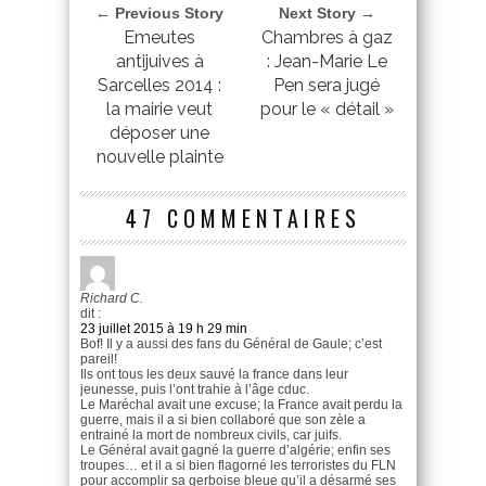
← Previous Story
Next Story →
Emeutes
Chambres à gaz
antijuives à
: Jean-Marie Le
Sarcelles 2014 :
Pen sera jugé
la mairie veut
pour le « détail »
déposer une
nouvelle plainte
47 COMMENTAIRES
Richard C.
dit :
23 juillet 2015 à 19 h 29 min
Bof! Il y a aussi des fans du Général de Gaule; c’est
pareil!
Ils ont tous les deux sauvé la france dans leur
jeunesse, puis l’ont trahie à l’âge cduc.
Le Maréchal avait une excuse; la France avait perdu la
guerre, mais il a si bien collaboré que son zèle a
entrainé la mort de nombreux civils, car juifs.
Le Général avait gagné la guerre d’algérie; enfin ses
troupes… et il a si bien flagorné les terroristes du FLN
pour accomplir sa gerboise bleue qu’il a désarmé ses