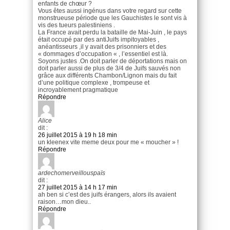
enfants de chœur ?
Vous êtes aussi ingénus dans votre regard sur cette
monstrueuse période que les Gauchistes le sont vis à
vis des tueurs palestiniens .
La France avait perdu la bataille de Mai-Juin , le pays
était occupé par des antiJuifs impitoyables ,
anéantisseurs ,il y avait des prisonniers et des
« dommages d’occupation « , l’essentiel est là.
Soyons justes .On doit parler de déportations mais on
doit parler aussi de plus de 3/4 de Juifs sauvés non
grâce aux différents Chambon/Lignon mais du fait
d’une politique complexe , trompeuse et
incroyablement pragmatique
Répondre
Alice
dit :
26 juillet 2015 à 19 h 18 min
un kleenex vite meme deux pour me « moucher » !
Répondre
ardechomerveillouspaïs
dit :
27 juillet 2015 à 14 h 17 min
ah ben si c’est des juifs érangers, alors ils avaient
raison…mon dieu..
Répondre