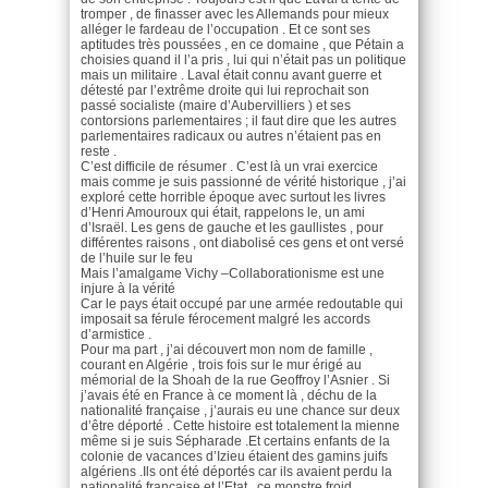
tromper , de finasser avec les Allemands pour mieux
alléger le fardeau de l’occupation . Et ce sont ses
aptitudes très poussées , en ce domaine , que Pétain a
choisies quand il l’a pris , lui qui n’était pas un politique
mais un militaire . Laval était connu avant guerre et
détesté par l’extrême droite qui lui reprochait son
passé socialiste (maire d’Aubervilliers ) et ses
contorsions parlementaires ; il faut dire que les autres
parlementaires radicaux ou autres n’étaient pas en
reste .
C’est difficile de résumer . C’est là un vrai exercice
mais comme je suis passionné de vérité historique , j’ai
exploré cette horrible époque avec surtout les livres
d’Henri Amouroux qui était, rappelons le, un ami
d’Israël. Les gens de gauche et les gaullistes , pour
différentes raisons , ont diabolisé ces gens et ont versé
de l’huile sur le feu
Mais l’amalgame Vichy –Collaborationisme est une
injure à la vérité
Car le pays était occupé par une armée redoutable qui
imposait sa férule férocement malgré les accords
d’armistice .
Pour ma part , j’ai découvert mon nom de famille ,
courant en Algérie , trois fois sur le mur érigé au
mémorial de la Shoah de la rue Geoffroy l’Asnier . Si
j’avais été en France à ce moment là , déchu de la
nationalité française , j’aurais eu une chance sur deux
d’être déporté . Cette histoire est totalement la mienne
même si je suis Sépharade .Et certains enfants de la
colonie de vacances d’Izieu étaient des gamins juifs
algériens .Ils ont été déportés car ils avaient perdu la
nationalité française et l’Etat , ce monstre froid