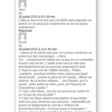
Alice
dit :
26 juillet 2015 à 9 h 39 min
Cathy je suis d’accord avec toi MAIS sans regarder en
arrière on ne peut pas comprendre ce qui se passe
maintenant !
Répondre
David
dit :
26 juillet 2015 à 12 h 45 min
» perso je ne pense pas que l’on puisse construire un
avenir sur des mensonges. » Alice
O.K. , commence toi même par ne pas en en commettre
et pour cela de lire :2 petits mots sans te faire des
développement que je pourrais largement te faire
1°)Sais tu que lors de l’affaire Dreyfus , Pétain
,capitaine , pourtant chrétien mais surtout pas bigot
faisait partie , comme le père de De Gaulle , officier de
réserve, de la faction militaire ….pro Dreyfus, qu’il a
sauvé , entre autres la mère, juive, de François de
Chasseloup Laubat ?
2°) Que Léon Blum , lors de son procès en Juillet 45 ,
ne l’a pas du tout accablé ?
3°) Que les Nazis étaient redoutables et que traiter
avec eux pour diminuer leur pression , indemnités de
guerre et allègement du sort de 2 millions de
prisonniers français , n’est pas jouer à la poupée ?