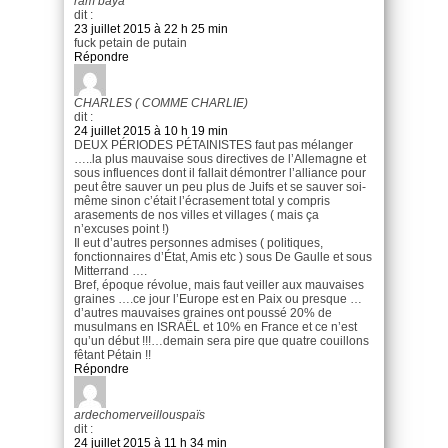
ram baya
dit :
23 juillet 2015 à 22 h 25 min
fuck petain de putain
Répondre
CHARLES ( COMME CHARLIE)
dit :
24 juillet 2015 à 10 h 19 min
DEUX PÉRIODES PÉTAINISTES faut pas mélanger
…..la plus mauvaise sous directives de l’Allemagne et
sous influences dont il fallait démontrer l’alliance pour
peut être sauver un peu plus de Juifs et se sauver soi-
même sinon c’était l’écrasement total y compris
arasements de nos villes et villages ( mais ça
n’excuses point !)
Il eut d’autres personnes admises ( politiques,
fonctionnaires d’État, Amis etc ) sous De Gaulle et sous
Mitterrand ….
Bref, époque révolue, mais faut veiller aux mauvaises
graines ….ce jour l’Europe est en Paix ou presque …
d’autres mauvaises graines ont poussé 20% de
musulmans en ISRAËL et 10% en France et ce n’est
qu’un début !!!…demain sera pire que quatre couillons
fêtant Pétain !!
Répondre
ardechomerveillouspaïs
dit :
24 juillet 2015 à 11 h 34 min