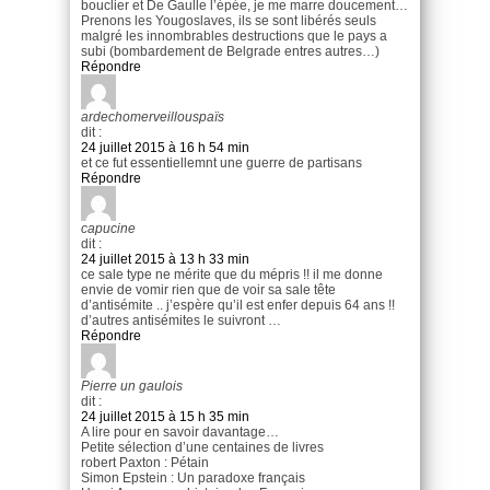
bouclier et De Gaulle l’épée, je me marre doucement…
Prenons les Yougoslaves, ils se sont libérés seuls
malgré les innombrables destructions que le pays a
subi (bombardement de Belgrade entres autres…)
Répondre
ardechomerveillouspaïs
dit :
24 juillet 2015 à 16 h 54 min
et ce fut essentiellemnt une guerre de partisans
Répondre
capucine
dit :
24 juillet 2015 à 13 h 33 min
ce sale type ne mérite que du mépris !! il me donne
envie de vomir rien que de voir sa sale tête
d’antisémite .. j’espère qu’il est enfer depuis 64 ans !!
d’autres antisémites le suivront …
Répondre
Pierre un gaulois
dit :
24 juillet 2015 à 15 h 35 min
A lire pour en savoir davantage…
Petite sélection d’une centaines de livres
robert Paxton : Pétain
Simon Epstein : Un paradoxe français