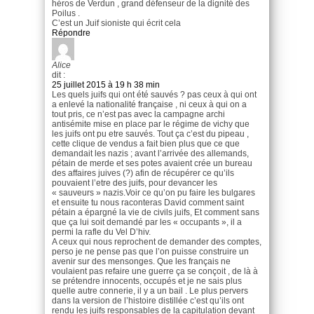
héros de Verdun , grand défenseur de la dignité des
Poilus .
C’est un Juif sioniste qui écrit cela
Répondre
Alice
dit :
25 juillet 2015 à 19 h 38 min
Les quels juifs qui ont été sauvés ? pas ceux à qui ont
a enlevé la nationalité française , ni ceux à qui on a
tout pris, ce n’est pas avec la campagne archi
antisémite mise en place par le régime de vichy que
les juifs ont pu etre sauvés. Tout ça c’est du pipeau ,
cette clique de vendus a fait bien plus que ce que
demandait les nazis ; avant l’arrivée des allemands,
pétain de merde et ses potes avaient crée un bureau
des affaires juives (?) afin de récupérer ce qu’ils
pouvaient l’etre des juifs, pour devancer les
« sauveurs » nazis.Voir ce qu’on pu faire les bulgares
et ensuite tu nous raconteras David comment saint
pétain a épargné la vie de civils juifs, Et comment sans
que ça lui soit demandé par les « occupants », il a
permi la rafle du Vel D’hiv.
A ceux qui nous reprochent de demander des comptes,
perso je ne pense pas que l’on puisse construire un
avenir sur des mensonges. Que les français ne
voulaient pas refaire une guerre ça se conçoit , de là à
se prétendre innocents, occupés et je ne sais plus
quelle autre connerie, il y a un bail . Le plus pervers
dans la version de l’histoire distillée c’est qu’ils ont
rendu les juifs responsables de la capitulation devant