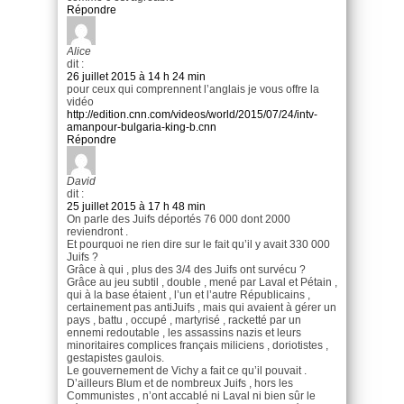
Répondre
Alice
dit :
26 juillet 2015 à 14 h 24 min
pour ceux qui comprennent l’anglais je vous offre la
vidéo
http://edition.cnn.com/videos/world/2015/07/24/intv-
amanpour-bulgaria-king-b.cnn
Répondre
David
dit :
25 juillet 2015 à 17 h 48 min
On parle des Juifs déportés 76 000 dont 2000
reviendront .
Et pourquoi ne rien dire sur le fait qu’il y avait 330 000
Juifs ?
Grâce à qui , plus des 3/4 des Juifs ont survécu ?
Grâce au jeu subtil , double , mené par Laval et Pétain ,
qui à la base étaient , l’un et l’autre Républicains ,
certainement pas antiJuifs , mais qui avaient à gérer un
pays , battu , occupé , martyrisé , racketté par un
ennemi redoutable , les assassins nazis et leurs
minoritaires complices français miliciens , doriotistes ,
gestapistes gaulois.
Le gouvernement de Vichy a fait ce qu’il pouvait .
D’ailleurs Blum et de nombreux Juifs , hors les
Communistes , n’ont accablé ni Laval ni bien sûr le