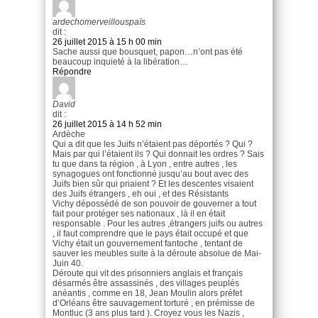
ardechomerveillouspaïs
dit :
26 juillet 2015 à 15 h 00 min
Sache aussi que bousquet, papon…n’ont pas été
beaucoup inquieté à la libération…
Répondre
David
dit :
26 juillet 2015 à 14 h 52 min
Ardèche
Qui a dit que les Juifs n’étaient pas déportés ? Qui ?
Mais par qui l’étaient ils ? Qui donnait les ordres ? Sais
tu que dans ta région , à Lyon , entre autres , les
synagogues ont fonctionné jusqu’au bout avec des
Juifs bien sûr qui priaient ? Et les descentes visaient
des Juifs étrangers , eh oui , et des Résistants
Vichy dépossédé de son pouvoir de gouverner a tout
fait pour protéger ses nationaux , là il en était
responsable . Pour les autres ,étrangers juifs ou autres
, il faut comprendre que le pays était occupé et que
Vichy était un gouvernement fantoche , tentant de
sauver les meubles suite à la déroute absolue de Mai-
Juin 40.
Déroute qui vit des prisonniers anglais et français
désarmés être assassinés , des villages peuplés
anéantis , comme en 18, Jean Moulin alors préfet
d’Orléans être sauvagement torturé , en prémisse de
Montluc (3 ans plus tard ). Croyez vous les Nazis ,