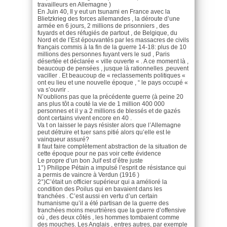
travailleurs en Allemagne )
En Juin 40, Il y eut un tsunami en France avec la
Blietzkrieg des forces allemandes , la déroute d’une
armée en 6 jours, 2 millions de prisonniers , des
fuyards et des réfugiés de partout , de Belgique, du
Nord et de l’Est épouvantés par les massacres de civils
français commis à la fin de la guerre 14-18: plus de 10
millions des personnes fuyant vers le sud , Paris
désertée et déclarée « ville ouverte « . A ce moment là ,
beaucoup de pensées , jusque là rationnelles ,peuvent
vaciller . Et beaucoup de « reclassements politiques «
ont eu lieu et une nouvelle époque , “ le pays occupé «
va s’ouvrir .
N’oublions pas que la précédente guerre (à peine 20
ans plus tôt a couté la vie de 1 million 400 000
personnes et il y a 2 millions de blessés et de gazés
dont certains vivent encore en 40 .
Va t on laisser le pays résister alors que l’Allemagne
peut détruire et tuer sans pitié alors qu’elle est le
vainqueur assuré?
Il faut faire complètement abstraction de la situation de
cette époque pour ne pas voir cette évidence
Le propre d’un bon Juif est d’être juste
1°) Philippe Pétain a impulsé l’esprit de résistance qui
a permis de vaincre à Verdun (1916 )
2°)C’était un officier supérieur qui a amélioré la
condition des Poilus qui en bavaient dans les
tranchées . C’est aussi en vertu d’un certain
humanisme qu’il a été partisan de la guerre des
tranchées moins meurtrières que la guerre d’offensive
où , des deux côtés , les hommes tombaient comme
des mouches. Les Anglais , entres autres, par exemple