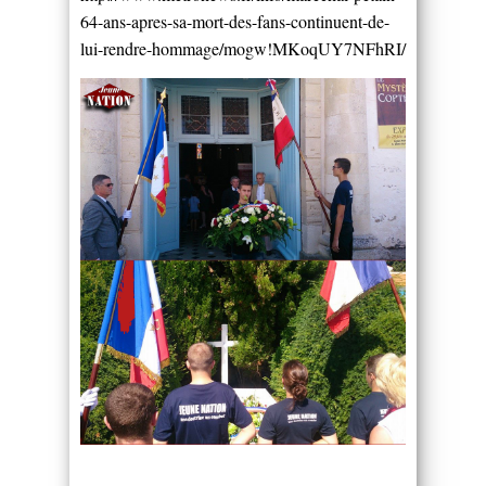
64-ans-apres-sa-mort-des-fans-continuent-de-
lui-rendre-hommage/mogw!MKoqUY7NFhRI/