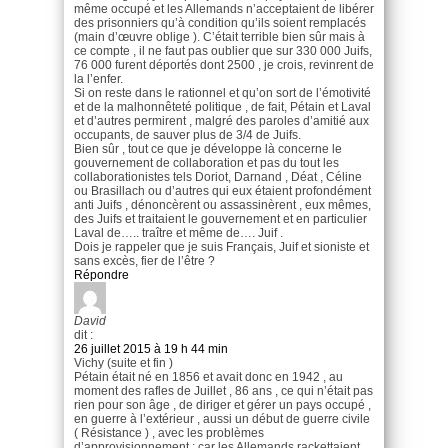
même occupé et les Allemands n’acceptaient de libérer
des prisonniers qu’à condition qu’ils soient remplacés
(main d’œuvre oblige ). C’était terrible bien sûr mais à
ce compte , il ne faut pas oublier que sur 330 000 Juifs,
76 000 furent déportés dont 2500 , je crois, revinrent de
la l’enfer.
Si on reste dans le rationnel et qu’on sort de l’émotivité
et de la malhonnêteté politique , de fait, Pétain et Laval
et d’autres permirent , malgré des paroles d’amitié aux
occupants, de sauver plus de 3/4 de Juifs.
Bien sûr , tout ce que je développe là concerne le
gouvernement de collaboration et pas du tout les
collaborationistes tels Doriot, Darnand , Déat , Céline
ou Brasillach ou d’autres qui eux étaient profondément
anti Juifs , dénoncèrent ou assassinèrent , eux mêmes,
des Juifs et traitaient le gouvernement et en particulier
Laval de….. traître et même de…. Juif .
Dois je rappeler que je suis Français, Juif et sioniste et
sans excès, fier de l’être ?
Répondre
David
dit :
26 juillet 2015 à 19 h 44 min
Vichy (suite et fin )
Pétain était né en 1856 et avait donc en 1942 , au
moment des rafles de Juillet , 86 ans , ce qui n’était pas
rien pour son âge , de diriger et gérer un pays occupé ,
en guerre à l’extérieur , aussi un début de guerre civile
( Résistance ) , avec les problèmes
d’approvisionnement ; car les Allemands rackettaient ,