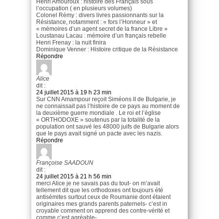
Henri Amouroux : histoire des Français sous
l’occupation ( en plusieurs volumes)
Colonel Rémy : divers livres passionnants sur la
Résistance, notamment : « fors l’Honneur » et
« mémoires d’un agent secret de la france Libre »
Loustanau Lacau : mémoire d’un français rebelle
Henri Frenay : la nuit finira
Dominique Venner : Histoire critique de la Résistance
Répondre
Alice
dit :
24 juillet 2015 à 19 h 23 min
Sur CNN Amampour reçoit Siméons II de Bulgarie, je
ne connaissait pas l’histoire de ce pays au moment de
la deuxième guerre mondiale . Le roi et l’église
« ORTHODOXE » soutenus par la totalité de la
population ont sauvé les 48000 juifs de Bulgarie alors
que le pays avait signé un pacte avec les nazis.
Répondre
Françoise SAADOUN
dit :
24 juillet 2015 à 21 h 56 min
merci Alice je ne savais pas du tout- on m’avait
tellement dit que les orthodoxes ont toujours été
antisémites surtout ceux de Roumanie dont étaient
originaires mes grands parents paternels- c’est in
croyable comment on apprend des contre-vérité et
comme c’est agréable-