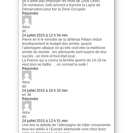
(je n’aime pas employer les mots de Zone Libre)
De nombreux Juifs arrivent a franchir la Ligne de
Démarcation pour fuir la Zone Occupée.
Répondre
Alice
dit :
24 juillet 2015 à 12 h 54 min
Pierre en 6 le ministre de la défense Pétain réduit
drastiquement le budget des armée, quand
l’allemagne attaque ce qu’elle croit etre la meilleure
armée du monde , les allemands sont surpris de leur
succès , un mois et tout était joué .
La France qui a connu la terrible guerre de 14-18 ne
veut plus se battre ….on connait la suite !
Répondre
Alice
dit :
24 juillet 2015 à 16 h 32 min
en 36
Répondre
Alice
dit :
24 juillet 2015 à 12 h 51 min
Une fois la défaite de l’allemagne de hitler consommée
tous les ralliés à l’Europe allemande vont chez leurs