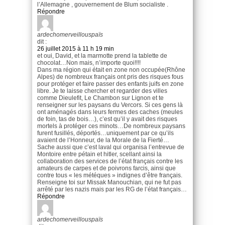
l’Allemagne , gouvernement de Blum socialiste .
Répondre
ardechomerveillouspaïs
dit :
26 juillet 2015 à 11 h 19 min
et oui, David, et la marmotte prend la tablette de
chocolat…Non mais, n’importe quoi!!!!
Dans ma région qui était en zone non occupée(Rhône
Alpes) de nombreux français ont pris des risques fous
pour protéger et faire passer des enfants juifs en zone
libre. Je te laisse chercher et regarder des villes
comme Dieulefit, Le Chambon sur Lignon et te
renseigner sur les paysans du Vercors. Si ces gens là
ont aménagés dans leurs fermes des caches (meules
de foin, tas de bois…), c’est qu’il y avait des risques
mortels à protéger ces minots…De nombreux paysans
furent fusillés, déportés…uniquement par ce qu’ils
avaient de l’Honneur, de la Morale de la Fierté…
Sache aussi que c’est laval qui organisa l’entrevue de
Montoire entre pétain et hitler, scellant ainsi la
collaboration des services de l’état français contre les
amateurs de carpes et de poivrons farcis, ainsi que
contre tous « les météques » indignes d’être français.
Renseigne toi sur Missak Manouchian, qui ne fut pas
arrêté par les nazis mais par les RG de l’état français…
Répondre
ardechomerveillouspaïs