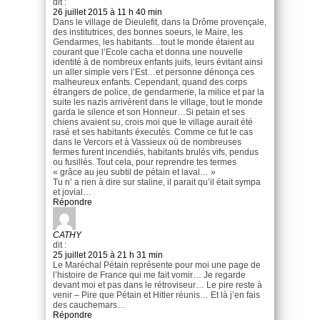
dit :
26 juillet 2015 à 11 h 40 min
Dans le village de Dieulefit, dans la Drôme provençale,
des institutrices, des bonnes soeurs, le Maire, les
Gendarmes, les habitants…tout le monde étaient au
courant que l’Ecole cacha et donna une nouvelle
identité à de nombreux enfants juifs, leurs évitant ainsi
un aller simple vers l’Est…et personne dénonça ces
malheureux enfants. Cependant, quand des corps
étrangers de police, de gendarmerie, la milice et par la
suite les nazis arrivèrent dans le village, tout le monde
garda le silence et son Honneur…Si petain et ses
chiens avaient su, crois moi que le village aurait été
rasé et ses habitants éxecutés. Comme ce fut le cas
dans le Vercors et à Vassieux où de nombreuses
fermes furent incendiés, habitants brulés vifs, pendus
ou fusillés. Tout cela, pour reprendre tes termes
« grâce au jeu subtil de pétain et laval… »
Tu n’ a rien à dire sur staline, il parait qu’il était sympa
et jovial…
Répondre
CATHY
dit :
25 juillet 2015 à 21 h 31 min
Le Maréchal Pétain représente pour moi une page de
l’histoire de France qui me fait vomir… Je regarde
devant moi et pas dans le rétroviseur… Le pire reste à
venir – Pire que Pétain et Hitler réunis… Et là j’en fais
des cauchemars…
Répondre