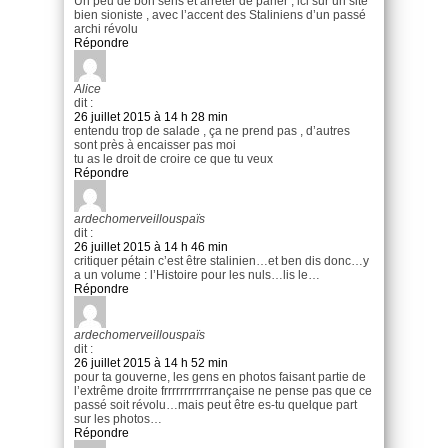
Un peu de bon sens et arrêter de parler , ici sur un site
bien sioniste , avec l’accent des Staliniens d’un passé
archi révolu
Répondre
Alice
dit :
26 juillet 2015 à 14 h 28 min
entendu trop de salade , ça ne prend pas , d’autres
sont près à encaisser pas moi
tu as le droit de croire ce que tu veux
Répondre
ardechomerveillouspaïs
dit :
26 juillet 2015 à 14 h 46 min
critiquer pétain c’est être stalinien…et ben dis donc…y
a un volume : l’Histoire pour les nuls…lis le…
Répondre
ardechomerveillouspaïs
dit :
26 juillet 2015 à 14 h 52 min
pour ta gouverne, les gens en photos faisant partie de
l’extrême droite frrrrrrrrrrrrançaise ne pense pas que ce
passé soit révolu…mais peut être es-tu quelque part
sur les photos…
Répondre