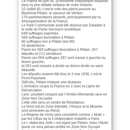
La France en juin 40, la troisième République disparait
dans la pire défaite militaire de notre Histoire.
10 Juillet 40, c’est le vote des pleins pouvoir au
Maréchal Pétain, le sauveur de Verdun.
176 parlementaires absents, principalement par la
désorganisation de la France.
Le Parti Communiste avait été dissous par Daladier à
la suite du Pacte Germano-soviétique.
649 suffrages exprimés.
569 suffrages favorables à Pétain.
80 suffrages non à Pétain (les 80)
20 abstentions.
Parmi les 569 suffrages favorables à Pétain, 357
députés et 212 sénateurs.
Parmi ces 569 suffrages 287 sont classé à gauche ou
divers gauche,
et 283 sont classés à droite ou divers droite ou sans
étiquette.
Les députés avaient été élus le 3 mai 1936, c’est le
Front Populaire.
Sitôt élu, Pétain instaure une dictature.
L’Armistice coupe la France en 2 avec la Ligne de
Démarcation.
Lyon, pourtant conquis par l’Armée Allemande sera en
Zone Non Occupée.
Cette ville sera un centre de Résistance.
Le Nord est en Zone Interdite, l’Alsace et la Moselle
sont annexées au Reich.
Le Régime de Vichy sera considéré comme « tiède »
par les Ultras de la Collaboration installés à Paris.
Le « statut des Juifs » est signé par Pétain, mais l’étoile
jaune ne sera jamais portée en Zone Non Occupé.