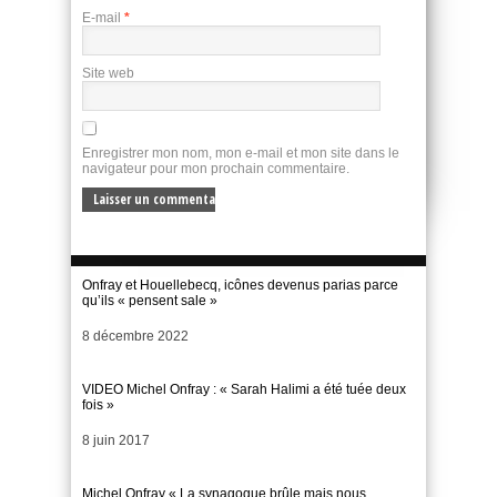
E-mail
*
Site web
Enregistrer mon nom, mon e-mail et mon site dans le
navigateur pour mon prochain commentaire.
Onfray et Houellebecq, icônes devenus parias parce
qu’ils « pensent sale »
Date
8 décembre 2022
VIDEO Michel Onfray : « Sarah Halimi a été tuée deux
fois »
Date
8 juin 2017
Michel Onfray « La synagogue brûle mais nous