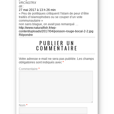
VRCNGTRX
dit :
27 mai 2017 à 13 h 26 min
« Peu de politiques critiquent l’Islam de peur d’être
traités d’islamophobes ou se couper d’un vote
communautaire »
non sans blague, on avait pas remarqué …
http://www.naturalfish.fr/wp-
content/uploads/2017/04/poisson-rouge-bocal-2-2.jpg
Répondre
PUBLIER UN
COMMENTAIRE
Votre adresse e-mail ne sera pas publiée.
Les champs
obligatoires sont indiqués avec
*
Commentaire
*
Nom
*