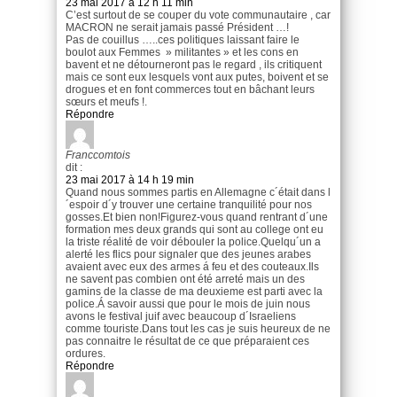
23 mai 2017 à 12 h 11 min
C’est surtout de se couper du vote communautaire , car
MACRON ne serait jamais passé Président …!
Pas de couillus …..ces politiques laissant faire le
boulot aux Femmes » militantes » et les cons en
bavent et ne détourneront pas le regard , ils critiquent
mais ce sont eux lesquels vont aux putes, boivent et se
drogues et en font commerces tout en bâchant leurs
sœurs et meufs !.
Répondre
Franccomtois
dit :
23 mai 2017 à 14 h 19 min
Quand nous sommes partis en Allemagne c´était dans l
´espoir d´y trouver une certaine tranquilité pour nos
gosses.Et bien non!Figurez-vous quand rentrant d´une
formation mes deux grands qui sont au college ont eu
la triste réalité de voir débouler la police.Quelqu´un a
alerté les flics pour signaler que des jeunes arabes
avaient avec eux des armes á feu et des couteaux.Ils
ne savent pas combien ont été arreté mais un des
gamins de la classe de ma deuxieme est parti avec la
police.Á savoir aussi que pour le mois de juin nous
avons le festival juif avec beaucoup d´Israeliens
comme touriste.Dans tout les cas je suis heureux de ne
pas connaitre le résultat de ce que préparaient ces
ordures.
Répondre