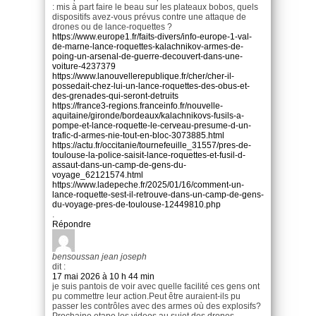
: mis à part faire le beau sur les plateaux bobos, quels
dispositifs avez-vous prévus contre une attaque de
drones ou de lance-roquettes ?
https://www.europe1.fr/faits-divers/info-europe-1-val-
de-marne-lance-roquettes-kalachnikov-armes-de-
poing-un-arsenal-de-guerre-decouvert-dans-une-
voiture-4237379
https://www.lanouvellerepublique.fr/cher/cher-il-
possedait-chez-lui-un-lance-roquettes-des-obus-et-
des-grenades-qui-seront-detruits
https://france3-regions.franceinfo.fr/nouvelle-
aquitaine/gironde/bordeaux/kalachnikovs-fusils-a-
pompe-et-lance-roquette-le-cerveau-presume-d-un-
trafic-d-armes-nie-tout-en-bloc-3073885.html
https://actu.fr/occitanie/tournefeuille_31557/pres-de-
toulouse-la-police-saisit-lance-roquettes-et-fusil-d-
assaut-dans-un-camp-de-gens-du-
voyage_62121574.html
https://www.ladepeche.fr/2025/01/16/comment-un-
lance-roquette-sest-il-retrouve-dans-un-camp-de-gens-
du-voyage-pres-de-toulouse-12449810.php
.
Répondre
bensoussan jean joseph
dit :
17 mai 2026 à 10 h 44 min
je suis pantois de voir avec quelle facilité ces gens ont
pu commettre leur action.Peut être auraient-ils pu
passer les contrôles avec des armes où des explosifs?