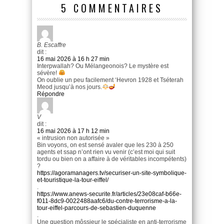
5 COMMENTAIRES
B. Escaffre
dit :
16 mai 2026 à 16 h 27 min
Interpwallah? Ou Mélangeonois? Le mystère est
sévère!
On oublie un peu facilement ‘Hevron 1928 et Tséterah
Meod jusqu’à nos jours.
Répondre
V
dit :
16 mai 2026 à 17 h 12 min
« intrusion non autorisée »
Bin voyons, on est sensé avaler que les 230 à 250
agents et ssap n’ont rien vu venir (c’est moi qui suit
tordu ou bien on a affaire à de véritables incompétents)
?
https://agoramanagers.tv/securiser-un-site-symbolique-
et-touristique-la-tour-eiffel/
.
https://www.anews-securite.fr/articles/23e08caf-b66e-
f011-8dc9-0022488aafc6/du-contre-terrorisme-a-la-
tour-eiffel-parcours-de-sebastien-duquenne
.
Une question môssieur le spécialiste en anti-terrorisme