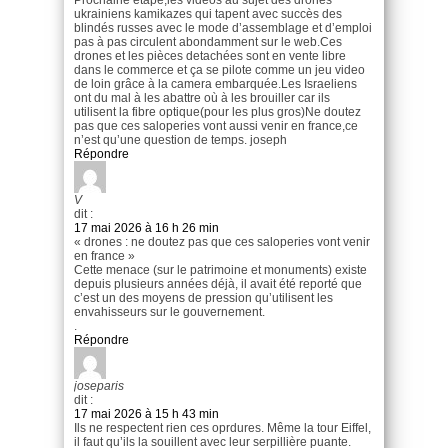
Prochaine etape,les videos au sujet des drones
ukrainiens kamikazes qui tapent avec succès des
blindés russes avec le mode d’assemblage et d’emploi
pas à pas circulent abondamment sur le web.Ces
drones et les pièces detachées sont en vente libre
dans le commerce et ça se pilote comme un jeu video
de loin grâce à la camera embarquée.Les Israeliens
ont du mal à les abattre où à les brouiller car ils
utilisent la fibre optique(pour les plus gros)Ne doutez
pas que ces saloperies vont aussi venir en france,ce
n’est qu’une question de temps. joseph
Répondre
V
dit :
17 mai 2026 à 16 h 26 min
« drones : ne doutez pas que ces saloperies vont venir
en france »
Cette menace (sur le patrimoine et monuments) existe
depuis plusieurs années déjà, il avait été reporté que
c’est un des moyens de pression qu’utilisent les
envahisseurs sur le gouvernement.
.
Répondre
joseparis
dit :
17 mai 2026 à 15 h 43 min
Ils ne respectent rien ces oprdures. Même la tour Eiffel,
il faut qu’ils la souillent avec leur serpillière puante.