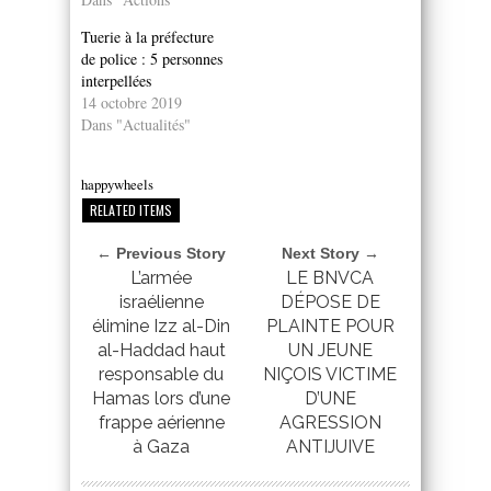
Tuerie à la préfecture
de police : 5 personnes
interpellées
14 octobre 2019
Dans "Actualités"
happywheels
RELATED ITEMS
← Previous Story
Next Story →
L’armée
LE BNVCA
israélienne
DÉPOSE DE
élimine Izz al-Din
PLAINTE POUR
al-Haddad haut
UN JEUNE
responsable du
NIÇOIS VICTIME
Hamas lors d’une
D’UNE
frappe aérienne
AGRESSION
à Gaza
ANTIJUIVE