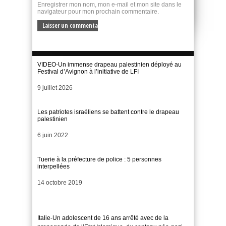
Enregistrer mon nom, mon e-mail et mon site dans le
navigateur pour mon prochain commentaire.
VIDEO-Un immense drapeau palestinien déployé au
Festival d’Avignon à l’initiative de LFI
Date
9 juillet 2026
Les patriotes israéliens se battent contre le drapeau
palestinien
Date
6 juin 2022
Tuerie à la préfecture de police : 5 personnes
interpellées
Date
14 octobre 2019
Italie-Un adolescent de 16 ans arrêté avec de la