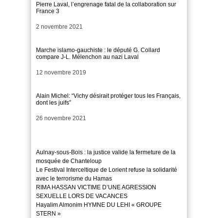
Pierre Laval, l’engrenage fatal de la collaboration sur
France 3
Date
2 novembre 2021
Marche islamo-gauchiste : le député G. Collard
compare J-L. Mélenchon au nazi Laval
Date
12 novembre 2019
Alain Michel: “Vichy désirait protéger tous les Français,
dont les juifs”
Date
26 novembre 2021
Aulnay-sous-Bois : la justice valide la fermeture de la
mosquée de Chanteloup
Le Festival Interceltique de Lorient refuse la solidarité
avec le terrorisme du Hamas
RIMA HASSAN VICTIME D’UNE AGRESSION
SEXUELLE LORS DE VACANCES
Hayalim Almonim HYMNE DU LEHI « GROUPE
STERN »