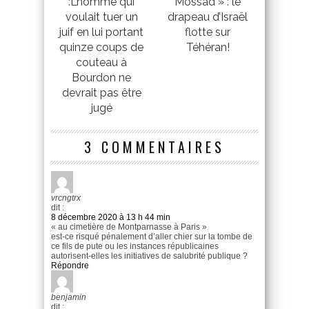
:L’homme qui
Mossad » : le
voulait tuer un
drapeau d’Israël
juif en lui portant
flotte sur
quinze coups de
Téhéran!
couteau à
Bourdon ne
devrait pas être
jugé
3 COMMENTAIRES
vrcngtrx
dit :
8 décembre 2020 à 13 h 44 min
« au cimetière de Montparnasse à Paris »
est-ce risqué pénalement d’aller chier sur la tombe de
ce fils de pute ou les instances républicaines
autorisent-elles les initiatives de salubrité publique ?
Répondre
benjamin
dit :