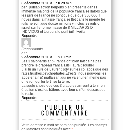
8 décembre 2020 à 17 h 29 min
peril juif!!abjection toujours bien presente dans l
immense majoritè de la populace française !!alors que
les juifs de France ne sont que quelque 350 000 !!
noyès dans la masse française !!et dans le monde les
juifs ne sont que douze millions y inclus les juifs d
israel sur l enorme masse de 8 MILLIARDS D
INDIVIDUS et toujours le peril juif !!!voila !!
Répondre
Franccomtois
dit :
9 décembre 2020 à 11 h 10 min
Les 3 salopards anti-France ont bien fait de ne pas
prendre le drapeau francais,ils l´aurait souillé!
J´ai lu un livre de Laurent Joly sur les collabos,que des
ratés,frustrés,psychophates,Êtres(si nous pouvons les
appeler ainsi) malfaisant qui ne valent rien même pas
un étron qui lui fertilise la terre.
La seule chose que ces 3 crapules arrivent á tenir en
érection c´est les bâtons avec leur chiffon dessus,pour
le reste…..
Répondre
PUBLIER UN
COMMENTAIRE
Votre adresse e-mail ne sera pas publiée.
Les champs
obligatoires sont indiqués avec
*