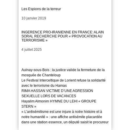
Les Espions de la terreur
Date
10 janvier 2019
INGERENCE PRO-IRANIENNE EN FRANCE: ALAIN
SORAL RECHERCHE POUR « PROVOCATION AU
TERRORISME »
Date
4 juillet 2025
Aulnay-sous-Bois : la justice valide la fermeture de la
mosquée de Chanteloup
Le Festival Interceltique de Lorient refuse la solidarité
avec le terrorisme du Hamas
RIMA HASSAN VICTIME D’UNE AGRESSION
SEXUELLE LORS DE VACANCES
Hayalim Almonim HYMNE DU LEHI « GROUPE
STERN »
« L’antisémitisme est une injure à notre histoire et à
notre humanité » : une affiche antisémite placardée
dans une station essence, un député saisit le procureur