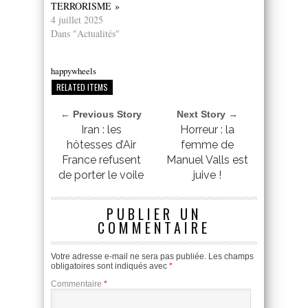
TERRORISME »
4 juillet 2025
Dans "Actualités"
happywheels
RELATED ITEMS
← Previous Story
Next Story →
Iran : les
Horreur : la
hôtesses d’Air
femme de
France refusent
Manuel Valls est
de porter le voile
juive !
PUBLIER UN
COMMENTAIRE
Votre adresse e-mail ne sera pas publiée.
Les champs
obligatoires sont indiqués avec
*
Commentaire
*