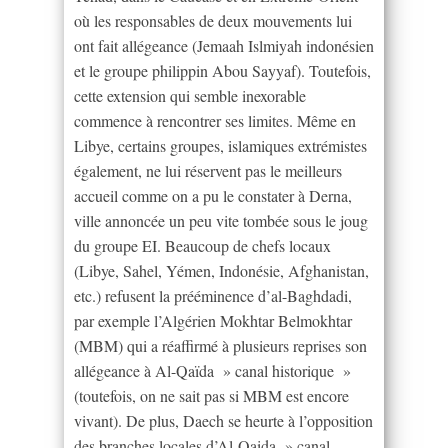
où les responsables de deux mouvements lui
ont fait allégeance (Jemaah Islmiyah indonésien
et le groupe philippin Abou Sayyaf). Toutefois,
cette extension qui semble inexorable
commence à rencontrer ses limites. Même en
Libye, certains groupes, islamiques extrémistes
également, ne lui réservent pas le meilleurs
accueil comme on a pu le constater à Derna,
ville annoncée un peu vite tombée sous le joug
du groupe EI. Beaucoup de chefs locaux
(Libye, Sahel, Yémen, Indonésie, Afghanistan,
etc.) refusent la prééminence d’al-Baghdadi,
par exemple l’Algérien Mokhtar Belmokhtar
(MBM) qui a réaffirmé à plusieurs reprises son
allégeance à Al-Qaïda » canal historique »
(toutefois, on ne sait pas si MBM est encore
vivant). De plus, Daech se heurte à l’opposition
des branches locales d’Al-Qaida » canal