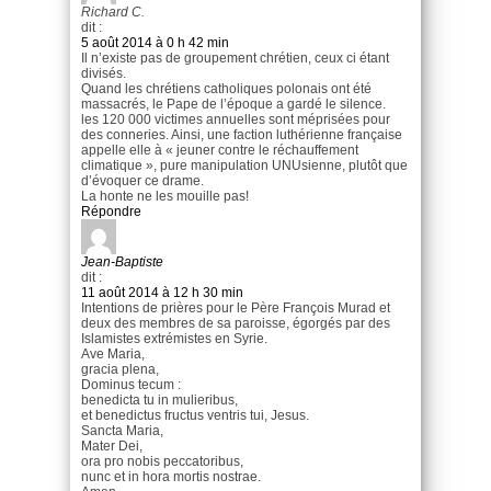
Richard C.
dit :
5 août 2014 à 0 h 42 min
Il n’existe pas de groupement chrétien, ceux ci étant
divisés.
Quand les chrétiens catholiques polonais ont été
massacrés, le Pape de l’époque a gardé le silence.
les 120 000 victimes annuelles sont méprisées pour
des conneries. Ainsi, une faction luthérienne française
appelle elle à « jeuner contre le réchauffement
climatique », pure manipulation UNUsienne, plutôt que
d’évoquer ce drame.
La honte ne les mouille pas!
Répondre
Jean-Baptiste
dit :
11 août 2014 à 12 h 30 min
Intentions de prières pour le Père François Murad et
deux des membres de sa paroisse, égorgés par des
Islamistes extrémistes en Syrie.
Ave Maria,
gracia plena,
Dominus tecum :
benedicta tu in mulieribus,
et benedictus fructus ventris tui, Jesus.
Sancta Maria,
Mater Dei,
ora pro nobis peccatoribus,
nunc et in hora mortis nostrae.