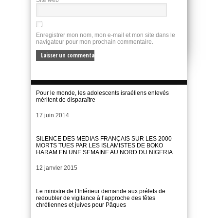
Enregistrer mon nom, mon e-mail et mon site dans le
navigateur pour mon prochain commentaire.
Pour le monde, les adolescents israéliens enlevés
méritent de disparaître
Date
17 juin 2014
SILENCE DES MEDIAS FRANÇAIS SUR LES 2000
MORTS TUES PAR LES ISLAMISTES DE BOKO
HARAM EN UNE SEMAINE AU NORD DU NIGERIA
Date
12 janvier 2015
Le ministre de l’Intérieur demande aux préfets de
redoubler de vigilance à l’approche des fêtes
chrétiennes et juives pour Pâques