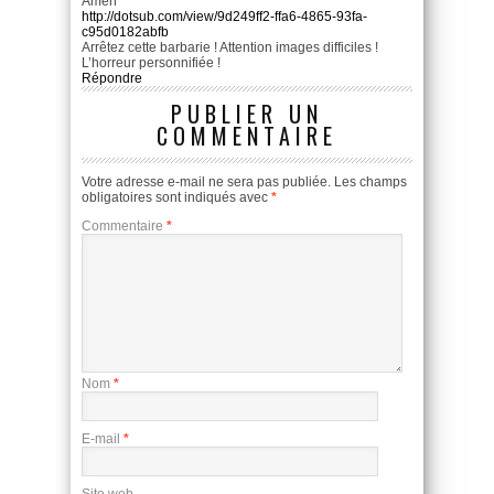
Amen
http://dotsub.com/view/9d249ff2-ffa6-4865-93fa-
c95d0182abfb
Arrêtez cette barbarie ! Attention images difficiles !
L’horreur personnifiée !
Répondre
PUBLIER UN
COMMENTAIRE
Votre adresse e-mail ne sera pas publiée.
Les champs
obligatoires sont indiqués avec
*
Commentaire
*
Nom
*
E-mail
*
Site web