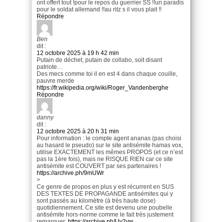
ont offert tout !pour le repos du guerrier SS !!un paradis
pour le soldat allemand !!au ritz s il vous plait !!
Répondre
Ben
dit :
12 octobre 2025 à 19 h 42 min
Putain de déchet, putain de collabo, soit disant
patriote…
Des mecs comme toi il en est 4 dans chaque couille,
pauvre merde
https://fr.wikipedia.org/wiki/Roger_Vandenberghe
Répondre
danny
dit :
12 octobre 2025 à 20 h 31 min
Pour information : le compte agent ananas (pas choisi
au hasard le pseudo) sur le site antisémite hamas vox,
utilise EXACTEMENT les mêmes PROPOS (et ce n’est
pas la 1ère fois), mais ne RISQUE RIEN car ce site
antisémite est COUVERT par ses partenaires !
https://archive.ph/9mUWr
>
Ce genre de propos en plus y est récurrent en SUS
DES TEXTES DE PROPAGANDE antisémites qui y
sont passés au kilomètre (à très haute dose)
quotidiennement. Ce site est devenu une poubelle
antisémite hors-norme comme le fait très justement
remarquer:
https://archive.ph/Uy2yw