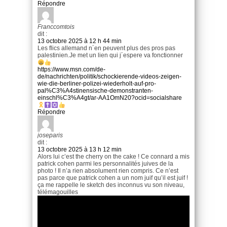
Répondre
Franccomtois
dit :
13 octobre 2025 à 12 h 44 min
Les flics allemand n´en peuvent plus des pros pas
palestinien.Je met un lien qui j´espere va fonctionner
https://www.msn.com/de-
de/nachrichten/politik/schockierende-videos-zeigen-
wie-die-berliner-polizei-wiederholt-auf-pro-
pal%C3%A4stinensische-demonstranten-
einschl%C3%A4gt/ar-AA1OmN20?ocid=socialshare
Répondre
joseparis
dit :
13 octobre 2025 à 13 h 12 min
Alors lui c’est the cherry on the cake ! Ce connard a mis
patrick cohen parmi les personnalités juives de la
photo ! Il n’a rien absolument rien compris. Ce n’est
pas parce que patrick cohen a un nom juif qu’il est juif !
ça me rappelle le sketch des inconnus vu son niveau,
télémagouilles