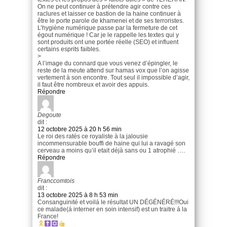
On ne peut continuer à prétendre agir contre ces
raclures et laisser ce bastion de la haine continuer à
être le porte parole de khamenei et de ses terroristes.
L’hygiène numérique passe par la fermeture de cet
égout numérique ! Car je le rappelle les textes qui y
sont produits ont une portée réelle (SEO) et influent
certains esprits faibles.
>
A l’image du connard que vous venez d’épingler, le
reste de la meute attend sur hamas vox que l’on agisse
vertement à son encontre. Tout seul il impossible d’agir,
il faut être nombreux et avoir des appuis.
Répondre
Degoute
dit :
12 octobre 2025 à 20 h 56 min
Le roi des ratés ce royaliste à la jalousie
incommensurable bouffi de haine qui lui a ravagé son
cerveau a moins qu’il etait déjà sans ou 1 atrophié ….
Répondre
Franccomtois
dit :
13 octobre 2025 à 8 h 53 min
Consanguinité et voilá le résultat UN DÉGÉNÉRÉ!!!Oui
ce malade(á interner en soin intensif) est un traitre á la
France!