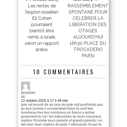
Les restes de
RASSEMBLEMENT
l’espion israélien
SPONTANE POUR
Eli Cohen
CELEBRER LA
pourraient
LIBERATION DES
bientôt être
OTAGES
remis à Israël,
AUJOURD’HUI
selon un rapport
16h30 PLACE DU
arabe.
TROCADERO
PARSI
10 COMMENTAIRES
benjamin
dit :
12 octobre 2025 à 17 h 49 min
que cet enculè de sa race de pute soit puni!helas pas
du tout comme il conviendrait !mais ils sont tres
nombreux tres tres nombreux en france a lecher
goulument le cul ! les babouches de leurs nouveaux
maitres !!!comme leurs parents et grands parents l on
fait avec leurs maitres de jadis !! allemands !!a qui ils