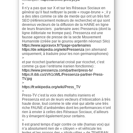
>
Il n’y a pas que sur X et sur les Réseaux Sociaux en
général qu’il faut nettoyer la peste « rouge-brune » ; il y
a des sites comme ce site de merde qui ont un très fort
SEO (référencement moteurs de recherche) et qui sont
devenus vecteurs de la diffusion de la HAINE en ligne
de leurs financiers : partenaire avec Pressenza (dont la
ligne éditoriale ne trompe pas). Pressenza est une
fausse agence de presse de la secte Mouvement
Humaniste (créée par le gourou argentin néonazi Silo)
https://www.agoravox.fr/?page=partenaires
https://de.wikipedia.org/wiki/Pressenza
(en allemand
uniquement, à traduire pour les non germanophones)
>
et par ricochet (partenariat croisé par ricochet, c’est
comme ça que l’entrisme iranien fonctionne) :
https://www.pressenza.com/partner/press-tv/
https://i.ibb.co/zVh1cWtL/Pressenza-partner-Press-
TV.jpg
>
https://fr.wikipedia.org/wiki/Press_TV
>
Press-TV c’est la voix des mollahs iraniens et
Pressenza est un de leurs vecteurs d’intoxication à très
haute dose, tout comme le site visé qui abrite une très
riche FAUNE d’antisémites dont les performances n’ont
rien à envier à celles des Réseaux Sociaux, d’ailleurs
ils y émargent également pour certains.
>
Il est grand temps d’agir contre ce site (hamas vox) qui
n’a absolument rien de « citoyen » et véhicule les
textes et les propos des « idiots-utiles » de TEHERAN.