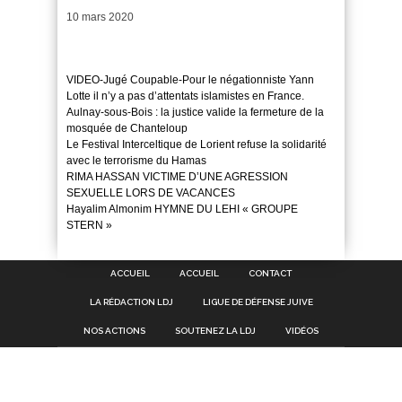
Date
10 mars 2020
VIDEO-Jugé Coupable-Pour le négationniste Yann
Lotte il n’y a pas d’attentats islamistes en France.
Aulnay-sous-Bois : la justice valide la fermeture de la
mosquée de Chanteloup
Le Festival Interceltique de Lorient refuse la solidarité
avec le terrorisme du Hamas
RIMA HASSAN VICTIME D’UNE AGRESSION
SEXUELLE LORS DE VACANCES
Hayalim Almonim HYMNE DU LEHI « GROUPE
STERN »
ACCUEIL
ACCUEIL
CONTACT
LA RÉDACTION LDJ
LIGUE DE DÉFENSE JUIVE
NOS ACTIONS
SOUTENEZ LA LDJ
VIDÉOS