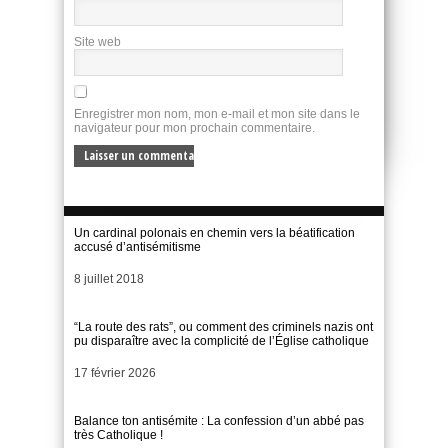
Site web
Enregistrer mon nom, mon e-mail et mon site dans le
navigateur pour mon prochain commentaire.
Un cardinal polonais en chemin vers la béatification
accusé d’antisémitisme
Date
8 juillet 2018
“La route des rats”, ou comment des criminels nazis ont
pu disparaître avec la complicité de l’Église catholique
Date
17 février 2026
Balance ton antisémite : La confession d’un abbé pas
très Catholique !