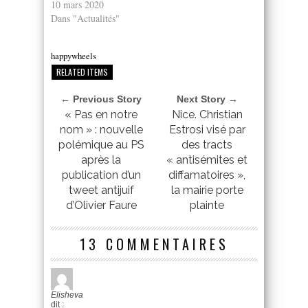
10 mars 2020
Dans "Actualités"
happywheels
RELATED ITEMS
← Previous Story
Next Story →
« Pas en notre
Nice. Christian
nom » : nouvelle
Estrosi visé par
polémique au PS
des tracts
après la
« antisémites et
publication d’un
diffamatoires »,
tweet antijuif
la mairie porte
d’Olivier Faure
plainte
13 COMMENTAIRES
Elisheva
dit :