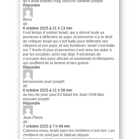
qu’il avait disparu.Hag Souccot Sameah joseph
Répondre
Beno
dit :
6 octobre 2025 à 21 h 13 min
Il est temps d’oublier Israël, qui a donné toute sa
jeunesse à défendre se pays, et personne n’a le droit
de critiquer Israël qui s’est battu pour défendre ses
citoyens et son pays; et ses frontières. Israël s’est battu
sur 7 fronts et plus et personne n’est venu les aider à
par les accabler, alors svp stop. Il est temps de
s’occuper des pays africain et soudanais et éthiopiens
qui souffrent de la famine et des guerre .
Répondre
bensoussan jean joseph
dit :
6 octobre 2025 à 21 h 58 min
au lieu de jean paul II,il fallait lire Jean XXIII.Mes
excuses joseph.
Répondre
Jean-Pierre
dit :
7 octobre 2025 à 7 h 49 min
Calmons-nous, Israël sans les chrétiens n’est rien. Les
chrétiens ne sont pas le Vatican depuis