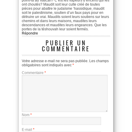
point-là au Vatican? C’est les vapeurs d’encens qui les
ont choutés? Maudit soit leur culte créé de toutes
pièces pour abattre le judaïsme ‘hassidique, maudit
soit le palestinisme, soutien d’un faux pays pour en
détruire un vrai. Maudits soient leurs soutiens sur leurs
chemins et dans leurs maisons, maudites leurs
descendances et maudites leurs engeances. Que les
portes de la téshouvah leur soient fermés.
Répondre
PUBLIER UN
COMMENTAIRE
Votre adresse e-mail ne sera pas publiée.
Les champs
obligatoires sont indiqués avec
*
Commentaire
*
Nom
*
E-mail
*