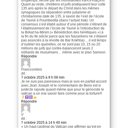
longtemps..vérolé par les mondialistes francs-maçons.
Quant au reste, chrétiens et juifs pratiquaient leur culte
135 ans après le départ du Christ dans les mêmes
synagogues (la séparation entre judaïsme et
christianisme date de 135, à savoir de l’exil de l’école
de Yavné à Poumbedita (dans l’actuel Irak). Un
consensus s’est établi autour d’une période s’étirant de
l’établissement de l’école de Yavné à l’introduction de
la Birkat ha-Minim (« Bénédiction des hérétiques ») à
la fin du IIe siècle parce que les Nazaréens ne s’étaient
pas associés à la révolte de Bar Kokhba)….il est temps
d’oublier les querelles, ce ne sont pas 10, 15 ou 20
millions de juifs qui contre-balanceront seuls 2
milliards de musulmans… même avec le plan Samson.
Répondre
Franccomtois
dit :
7 octobre 2025 à 9 h 09 min
Je ne suis pas paresseux mais je suis en parfait accord
avec Jean Joseph et le commentaire de Beno est si
juste!Je rajoute quand même que pour le génocide le
vatican a un vrai savoir faire comme pour la torture!!!
Répondre
V
dit :
7 octobre 2025 à 14 h 40 min
« Un haut cardinal du Vatican ose affirmer qu’est en