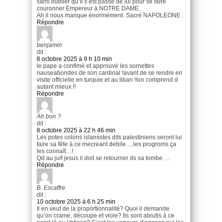
sans oublier qu’il s’est passé de lui pour se faire
couronner Empereur à NOTRE DAME.
Ah il nous manque énormément. Sacré ́NAPOLEONE .
Répondre
benjamin
dit :
8 octobre 2025 à 9 h 10 min
le pape a confimè et approuvè les sornettes
nauseabondes de son cardinal !avant de se rendre en
visite officielle en turquie et au liban !!on comprend d
autant mieux !!
Répondre
Ah bon ?
dit :
8 octobre 2025 à 22 h 46 min
Les potes colons islamistes dits palestiniens seront lui
faire sa fête à ce mecreant debile….les progroms ça
les connaît…!
Qd au juif jesus il doit se retourner ds sa tombe …
Répondre
B. Escaffre
dit :
10 octobre 2025 à 6 h 25 min
Il en veut de la proportionnalité? Quoi il demande
qu’on crame, découpe et viole? Ils sont abrutis à ce