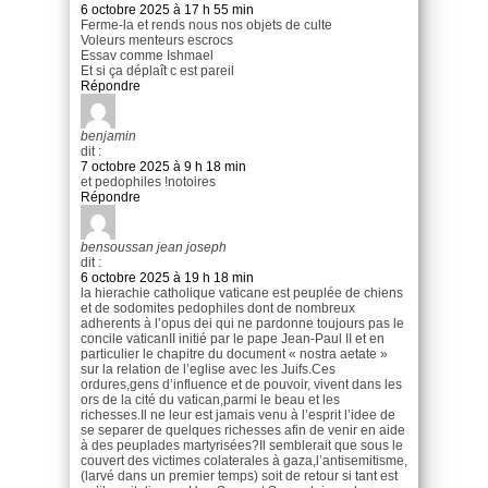
6 octobre 2025 à 17 h 55 min
Ferme-la et rends nous nos objets de culte
Voleurs menteurs escrocs
Essav comme Ishmael
Et si ça déplaît c est pareil
Répondre
benjamin
dit :
7 octobre 2025 à 9 h 18 min
et pedophiles !notoires
Répondre
bensoussan jean joseph
dit :
6 octobre 2025 à 19 h 18 min
la hierachie catholique vaticane est peuplée de chiens
et de sodomites pedophiles dont de nombreux
adherents à l’opus dei qui ne pardonne toujours pas le
concile vaticanII initié par le pape Jean-Paul II et en
particulier le chapitre du document « nostra aetate »
sur la relation de l’eglise avec les Juifs.Ces
ordures,gens d’influence et de pouvoir, vivent dans les
ors de la cité du vatican,parmi le beau et les
richesses.Il ne leur est jamais venu à l’esprit l’idee de
se separer de quelques richesses afin de venir en aide
à des peuplades martyrisées?Il semblerait que sous le
couvert des victimes colaterales à gaza,l’antisemitisme,
(larvé dans un premier temps) soit de retour si tant est