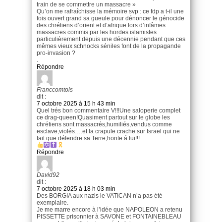
train de se commettre un massacre »
Qu’on me rafraîchisse la mémoire svp : ce fdp a t-il une
fois ouvert grand sa gueule pour dénoncer le génocide
des chrétiens d’orient et d’afrique lors d’infâmes
massacres commis par les hordes islamistes
particulièrement depuis une décennie pendant que ces
mêmes vieux schnocks séniles font de la propagande
pro-invasion ?
.
Répondre
Franccomtois
dit :
7 octobre 2025 à 15 h 43 min
Quel trés bon commentaire V!!!Une saloperie complet
ce drag-queen!Quasiment partout sur le globe les
chrétiens sont massacrés,humiliés,vendus comme
esclave,violés….et la crapule crache sur Israel qui ne
fait que défendre sa Terre,honte á lui!!!
Répondre
David92
dit :
7 octobre 2025 à 18 h 03 min
Des BORGIA aux nazis le VATICAN n’a pas été
exemplaire.
Je me marre encore à l’idée que NAPOLEON a retenu
PISSETTE prisonnier à SAVONE et FONTAINEBLEAU