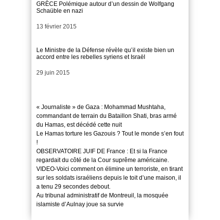
GRÈCE Polémique autour d’un dessin de Wolfgang
Schaüble en nazi
Date
13 février 2015
Le Ministre de la Défense révèle qu’il existe bien un
accord entre les rebelles syriens et Israël
Date
29 juin 2015
« Journaliste » de Gaza : Mohammad Mushtaha,
commandant de terrain du Bataillon Shati, bras armé
du Hamas, est décédé cette nuit
Le Hamas torture les Gazouis ? Tout le monde s’en fout
!
OBSERVATOIRE JUIF DE France : Et si la France
regardait du côté de la Cour suprême américaine.
VIDEO-Voici comment on élimine un terroriste, en tirant
sur les soldats israéliens depuis le toit d’une maison, il
a tenu 29 secondes debout.
Au tribunal administratif de Montreuil, la mosquée
islamiste d’Aulnay joue sa survie