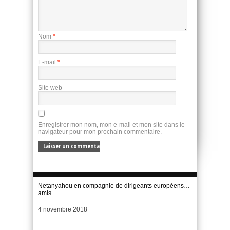
Nom
*
E-mail
*
Site web
Enregistrer mon nom, mon e-mail et mon site dans le
navigateur pour mon prochain commentaire.
Netanyahou en compagnie de dirigeants européens…
amis
Date
4 novembre 2018