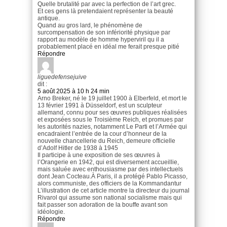
Quelle brutalité par avec la perfection de l’art grec.
Et ces gens là pretendaient représenter la beauté
antique.
Quand au gros lard, le phénomène de
surcompensation de son infériorité physique par
rapport au modèle de homme hyperviril qu il a
probablement placé en idéal me ferait presque pitié
Répondre
liguedefensejuive
dit :
5 août 2025 à 10 h 24 min
Arno Breker, né le 19 juillet 1900 à Elberfeld, et mort le
13 février 1991 à Düsseldorf, est un sculpteur
allemand, connu pour ses œuvres publiques réalisées
et exposées sous le Troisième Reich, et promues par
les autorités nazies, notamment Le Parti et l’Armée qui
encadraient l’entrée de la cour d’honneur de la
nouvelle chancellerie du Reich, demeure officielle
d’Adolf Hitler de 1938 à 1945
Il participe à une exposition de ses œuvres à
l’Orangerie en 1942, qui est diversement accueillie,
mais saluée avec enthousiasme par des intellectuels
dont Jean Cocteau.À Paris, il a protégé Pablo Picasso,
alors communiste, des officiers de la Kommandantur
L’illustration de cet article montre la directeur du journal
Rivarol qui assume son national socialisme mais qui
fait passer son adoration de la bouffe avant son
idéologie.
Répondre