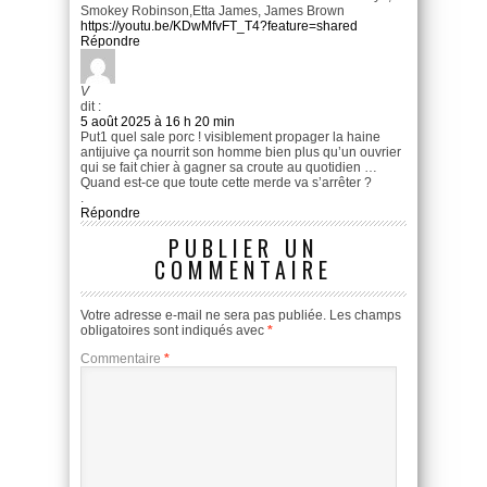
Smokey Robinson,Etta James, James Brown
https://youtu.be/KDwMfvFT_T4?feature=shared
Répondre
V
dit :
5 août 2025 à 16 h 20 min
Put1 quel sale porc ! visiblement propager la haine
antijuive ça nourrit son homme bien plus qu’un ouvrier
qui se fait chier à gagner sa croute au quotidien …
Quand est-ce que toute cette merde va s’arrêter ?
.
Répondre
PUBLIER UN
COMMENTAIRE
Votre adresse e-mail ne sera pas publiée.
Les champs
obligatoires sont indiqués avec
*
Commentaire
*