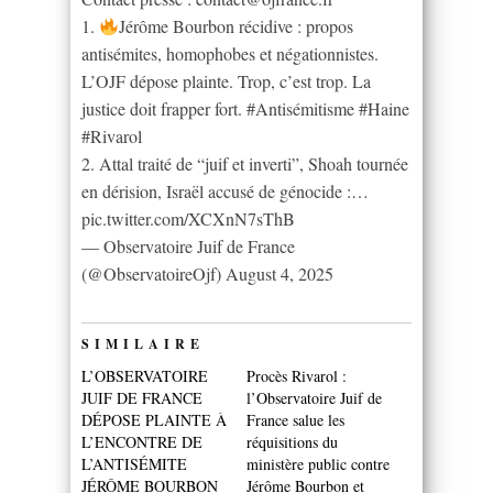
1.
Jérôme Bourbon récidive : propos
antisémites, homophobes et négationnistes.
L’OJF dépose plainte. Trop, c’est trop. La
justice doit frapper fort. #Antisémitisme #Haine
#Rivarol
2. Attal traité de “juif et inverti”, Shoah tournée
en dérision, Israël accusé de génocide :…
pic.twitter.com/XCXnN7sThB
— Observatoire Juif de France
(@ObservatoireOjf) August 4, 2025
SIMILAIRE
L’OBSERVATOIRE
Procès Rivarol :
JUIF DE FRANCE
l’Observatoire Juif de
DÉPOSE PLAINTE À
France salue les
L’ENCONTRE DE
réquisitions du
L’ANTISÉMITE
ministère public contre
JÉRÔME BOURBON
Jérôme Bourbon et