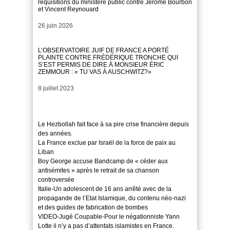
réquisitions du ministère public contre Jérôme Bourbon
et Vincent Reynouard
Date
26 juin 2026
L’OBSERVATOIRE JUIF DE FRANCE A PORTÉ
PLAINTE CONTRE FRÉDÉRIQUE TRONCHE QUI
S’EST PERMIS DE DIRE À MONSIEUR ÉRIC
ZEMMOUR : « TU VAS À AUSCHWITZ?»
Date
8 juillet 2023
Le Hezbollah fait face à sa pire crise financière depuis
des années.
La France exclue par Israël de la force de paix au
Liban
Boy George accuse Bandcamp de « céder aux
antisémites » après le retrait de sa chanson
controversée
Italie-Un adolescent de 16 ans arrêté avec de la
propagande de l’Etat Islamique, du contenu néo-nazi
et des guides de fabrication de bombes
VIDEO-Jugé Coupable-Pour le négationniste Yann
Lotte il n’y a pas d’attentats islamistes en France.