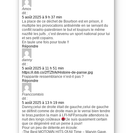
Amos
dit :
5 août 2025 à 9 h 37 min
La place de ce déchet de Bourbon est en prison, il
multiplie les provocations antisémite en se servant du
conflit israélo-palestinien le but et toujours le même
nazifié les juifs , c’est devenu un sport national pour lui
et ses petit copains.
En taule une fois pour toute !!
Répondre
danny
dit :
5 août 2025 à 11 h 51 min
https://i.ibb.co/2fTZtVk/Histoire-de-panse.jpg
Frappante ressemblance n’est-il pas ?
Répondre
Franccomtois
dit :
5 août 2025 à 13 h 19 min
Danny,celui de droite était de gauche,celui de gauche
se définit comme de droite mais je le verrai bien tendre
le bras,pardon la main á LFI-NFP,ensuite attendons la
nuit des longs coûteaux
!Je suis quasiment certain
que ce dégénéré est un peine á jouir!
Pour un peu de détente,en écoute:
-The Best MOTOWN HITS Of All Time – Marvin Gaye,