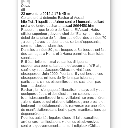
David
dit :
23 novembre 2015 à 17 h 45 min
Collard prêt à défendre Bachar al-Assad
http://lci.tf1.fr/politique/crime-contre-l-humanite-collard-
pret-a-defendre-bachar-al-assad-8664450.html
Rappelons que le père de Bachar El Assad , Hafez ,
officier supérieur , devenu chef de l’Etat syrien , dès le
début de sa prise de fonction , au début des années 70
, a corrigé avec lourdeur toutes sortes d’opposants ,
communistes ou Islamistes .
Dans les années 80 , ses troupes et Barbouzes ont fait
des carnages à Homs et à Hama parmi les Islamistes
sunnites .
Et il était tellement mal vu par les dirigeants
occidentaux pour sa barbarie qu’aucun chef d’Etat ,
sauf le cynique Jacques Chirac, ne vint à ses
obsèques en Juin 2000. Pourtant , il y eut lors de ces
obsèques des millions de Syriens participants ,
participants chiites et sunnites qui ne cachaient pas
leur…… douleur.
Bachar , lui , s’engagea à libéraliser le pays et il y eut
quelques débuts et des élections en ce sens . Les
islamistes sunnites qui le surveillaient , se précipitèrent
, alors , dans ce qui était une faiblesse , une brèche et
tentèrent immédiatement de le renverser par une série
de manifestations dans tout le pays , manifestations qui
dégénérèrent .
Pour les autorités légales, élues , il fallut canaliser,
arrêter ces manifestations violentes et subversives
contre le gouvernement…… multi religieux (Chiites