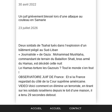
Date
30 avril 2022
Un juif grièvement blessé lors d’une attaque au
couteau en Samarie
Date
23 juillet 2026
Deux soldats de Tsahal tués dans l’explosion d’un
bâtiment piégé au Sud-Liban
« Journaliste » de Gaza : Mohammad Mushtaha,
commandant de terrain du Bataillon Shati, bras armé
du Hamas, est décédé cette nuit
Le Hamas torture les Gazouis ? Tout le monde s’en fout
!
OBSERVATOIRE JUIF DE France : Et si la France
regardait du côté de la Cour suprême américaine.
VIDEO-Voici comment on élimine un terroriste, en tirant
sur les soldats israéliens depuis le toit d’une maison, il
a tenu 29 secondes debout.
ACCUEIL
ACCUEIL
CONTACT