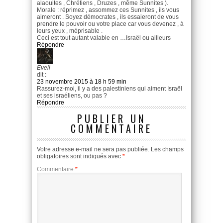
alaouites , Chrétiens , Druzes , même Sunnites ).
Morale : réprimez , assommez ces Sunnites , ils vous
aimeront . Soyez démocrates , ils essaieront de vous
prendre le pouvoir ou votre place car vous devenez , à
leurs yeux , méprisable .
Ceci est tout autant valable en …Israël ou ailleurs
Répondre
Eveil
dit :
23 novembre 2015 à 18 h 59 min
Rassurez-moi, il y a des palestiniens qui aiment Israël
et ses israéliens, ou pas ?
Répondre
PUBLIER UN
COMMENTAIRE
Votre adresse e-mail ne sera pas publiée.
Les champs
obligatoires sont indiqués avec
*
Commentaire
*