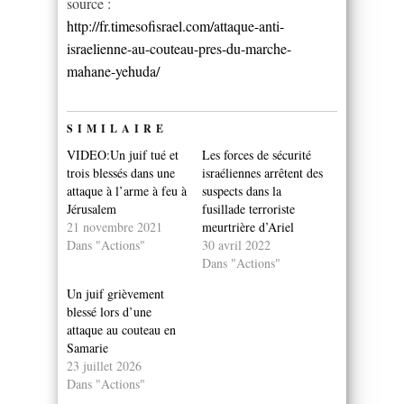
source :
http://fr.timesofisrael.com/attaque-anti-
israelienne-au-couteau-pres-du-marche-
mahane-yehuda/
SIMILAIRE
VIDEO:Un juif tué et
Les forces de sécurité
trois blessés dans une
israéliennes arrêtent des
attaque à l’arme à feu à
suspects dans la
Jérusalem
fusillade terroriste
21 novembre 2021
meurtrière d’Ariel
Dans "Actions"
30 avril 2022
Dans "Actions"
Un juif grièvement
blessé lors d’une
attaque au couteau en
Samarie
23 juillet 2026
Dans "Actions"