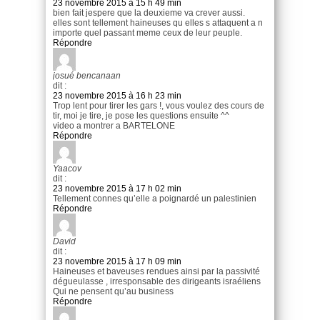
23 novembre 2015 à 15 h 49 min
bien fait jespere que la deuxieme va crever aussi.
elles sont tellement haineuses qu elles s attaquent a n
importe quel passant meme ceux de leur peuple.
Répondre
josué bencanaan
dit :
23 novembre 2015 à 16 h 23 min
Trop lent pour tirer les gars !, vous voulez des cours de
tir, moi je tire, je pose les questions ensuite ^^
video a montrer a BARTELONE
Répondre
Yaacov
dit :
23 novembre 2015 à 17 h 02 min
Tellement connes qu’elle a poignardé un palestinien
Répondre
David
dit :
23 novembre 2015 à 17 h 09 min
Haineuses et baveuses rendues ainsi par la passivité
dégueulasse , irresponsable des dirigeants israéliens
Qui ne pensent qu’au business
Répondre