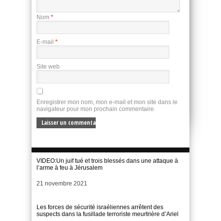
Nom
*
E-mail
*
Site web
Enregistrer mon nom, mon e-mail et mon site dans le
navigateur pour mon prochain commentaire.
VIDEO:Un juif tué et trois blessés dans une attaque à
l’arme à feu à Jérusalem
Date
21 novembre 2021
Les forces de sécurité israéliennes arrêtent des
suspects dans la fusillade terroriste meurtrière d’Ariel