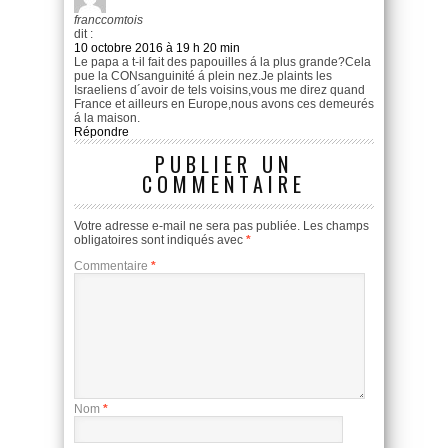
franccomtois
dit :
10 octobre 2016 à 19 h 20 min
Le papa a t-il fait des papouilles á la plus grande?Cela
pue la CONsanguinité á plein nez.Je plaints les
Israeliens d´avoir de tels voisins,vous me direz quand
France et ailleurs en Europe,nous avons ces demeurés
á la maison.
Répondre
PUBLIER UN
COMMENTAIRE
Votre adresse e-mail ne sera pas publiée.
Les champs
obligatoires sont indiqués avec
*
Commentaire
*
Nom
*