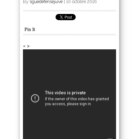
By
liguedefensejuive
|
10 octobre 2016
Pin It
« >