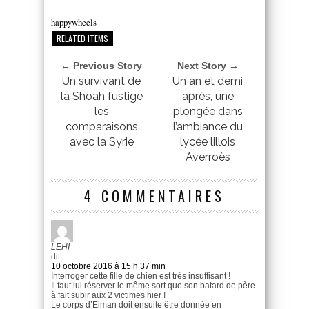
happywheels
RELATED ITEMS
← Previous Story
Next Story →
Un survivant de
Un an et demi
la Shoah fustige
après, une
les
plongée dans
comparaisons
l’ambiance du
avec la Syrie
lycée lillois
Averroès
4 COMMENTAIRES
LEHI
dit :
10 octobre 2016 à 15 h 37 min
Interroger cette fille de chien est très insuffisant !
Il faut lui réserver le même sort que son batard de père
à fait subir aux 2 victimes hier !
Le corps d’Eiman doit ensuite être donnée en