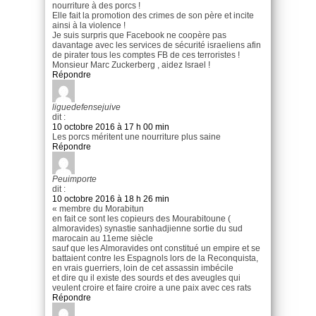
nourriture à des porcs !
Elle fait la promotion des crimes de son père et incite
ainsi à la violence !
Je suis surpris que Facebook ne coopère pas
davantage avec les services de sécurité israeliens afin
de pirater tous les comptes FB de ces terroristes !
Monsieur Marc Zuckerberg , aidez Israel !
Répondre
liguedefensejuive
dit :
10 octobre 2016 à 17 h 00 min
Les porcs méritent une nourriture plus saine
Répondre
Peuimporte
dit :
10 octobre 2016 à 18 h 26 min
« membre du Morabitun
en fait ce sont les copieurs des Mourabitoune (
almoravides) synastie sanhadjienne sortie du sud
marocain au 11eme siècle
sauf que les Almoravides ont constitué un empire et se
battaient contre les Espagnols lors de la Reconquista,
en vrais guerriers, loin de cet assassin imbécile
et dire qu il existe des sourds et des aveugles qui
veulent croire et faire croire a une paix avec ces rats
Répondre