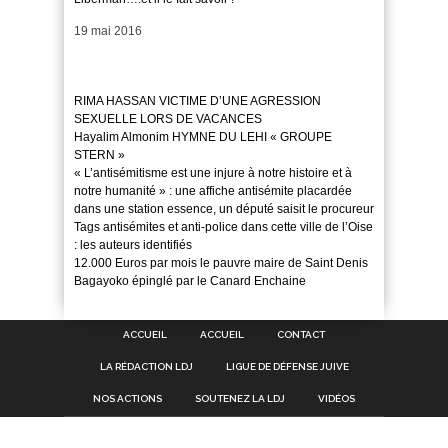
Date
19 mai 2016
RIMA HASSAN VICTIME D’UNE AGRESSION
SEXUELLE LORS DE VACANCES
Hayalim Almonim HYMNE DU LEHI « GROUPE
STERN »
« L’antisémitisme est une injure à notre histoire et à
notre humanité » : une affiche antisémite placardée
dans une station essence, un député saisit le procureur
Tags antisémites et anti-police dans cette ville de l’Oise
: les auteurs identifiés
12.000 Euros par mois le pauvre maire de Saint Denis
Bagayoko épinglé par le Canard Enchaine
ACCUEIL
ACCUEIL
CONTACT
LA RÉDACTION LDJ
LIGUE DE DÉFENSE JUIVE
NOS ACTIONS
SOUTENEZ LA LDJ
VIDÉOS