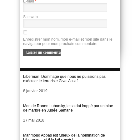
E-mail
*
Site web
Enregistrer mon nom, mon e-mail et mon site dans le
navigateur pour mon prochain commentaire.
Liberman: Dommage que nous ne puissions pas
exécuter le terroriste Givat Assaf
Date
8 janvier 2019
Mort de Ronen Lubarsky, le soldat frappé par un bloc
de marbre en Judée Samarie
Date
27 mai 2018
Mahmoud Abbas est furieux de la nomination de
Liberman….et il le fait savoir !