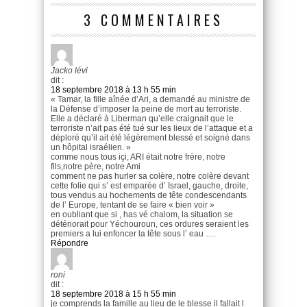
3 COMMENTAIRES
Jacko lévi
dit :
18 septembre 2018 à 13 h 55 min
« Tamar, la fille aînée d’Ari, a demandé au ministre de
la Défense d’imposer la peine de mort au terroriste.
Elle a déclaré à Liberman qu’elle craignait que le
terroriste n’ait pas été tué sur les lieux de l’attaque et a
déploré qu’il ait été légèrement blessé et soigné dans
un hôpital israélien. »
comme nous tous içi, ARI était notre frère, notre
fils,notre père, notre Ami
comment ne pas hurler sa colère, notre colère devant
cette folie qui s’ est emparée d’ Israel, gauche, droite,
tous vendus au hochements de tête condescendants
de l’ Europe, tentant de se faire « bien voir »
en oubliant que si , has vé chalom, la situation se
détériorait pour Yéchouroun, ces ordures seraient les
premiers a lui enfoncer la tête sous l’ eau ….
Répondre
roni
dit :
18 septembre 2018 à 15 h 55 min
je comprends la famille au lieu de le blesse il fallait l