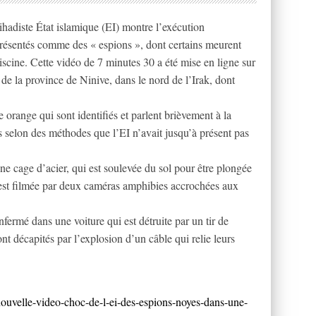
ihadiste État islamique (EI) montre l’exécution
résentés comme des « espions », dont certains meurent
cine. Cette vidéo de 7 minutes 30 a été mise en ligne sur
I de la province de Ninive, dans le nord de l’Irak, dont
 orange qui sont identifiés et parlent brièvement à la
s selon des méthodes que l’EI n’avait jusqu’à présent pas
 cage d’acier, qui est soulevée du sol pour être plongée
est filmée par deux caméras amphibies accrochées aux
ermé dans une voiture qui est détruite par un tir de
nt décapités par l’explosion d’un câble qui relie leurs
/nouvelle-video-choc-de-l-ei-des-espions-noyes-dans-une-