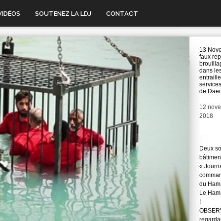
VIDÉOS
SOUTENEZ LA LDJ
CONTACT
13 Nove
faux rep
brouill
dans le
entraill
services
de Dae
Date
12 nov
2018
Deux so
bâtimen
« Journ
command
du Hama
Le Hama
!
OBSERVA
regarda