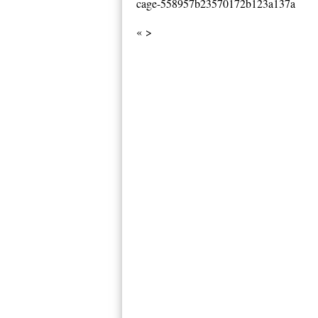
cage-558957b23570172b123a137a
« >