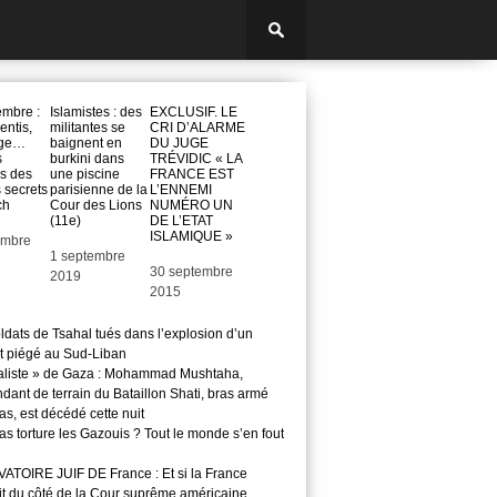
mbre :
Islamistes : des
EXCLUSIF. LE
entis,
militantes se
CRI D’ALARME
age…
baignent en
DU JUGE
s
burkini dans
TRÉVIDIC « LA
es des
une piscine
FRANCE EST
 secrets
parisienne de la
L’ENNEMI
ch
Cour des Lions
NUMÉRO UN
(11e)
DE L’ETAT
ISLAMIQUE »
embre
Date
1 septembre
Date
30 septembre
2019
2015
ldats de Tsahal tués dans l’explosion d’un
t piégé au Sud-Liban
aliste » de Gaza : Mohammad Mushtaha,
ant de terrain du Bataillon Shati, bras armé
s, est décédé cette nuit
s torture les Gazouis ? Tout le monde s’en fout
TOIRE JUIF DE France : Et si la France
it du côté de la Cour suprême américaine.