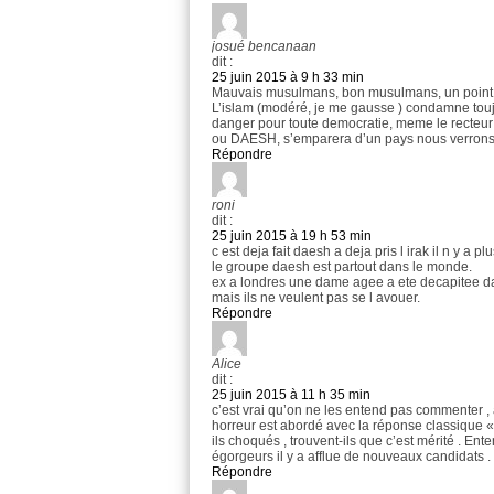
josué bencanaan
dit :
25 juin 2015 à 9 h 33 min
Mauvais musulmans, bon musulmans, un point 
L’islam (modéré, je me gausse ) condamne touj
danger pour toute democratie, meme le recteur
ou DAESH, s’emparera d’un pays nous verrons 
Répondre
roni
dit :
25 juin 2015 à 19 h 53 min
c est deja fait daesh a deja pris l irak il n y a 
le groupe daesh est partout dans le monde.
ex a londres une dame agee a ete decapitee dans
mais ils ne veulent pas se l avouer.
Répondre
Alice
dit :
25 juin 2015 à 11 h 35 min
c’est vrai qu’on ne les entend pas commenter , 
horreur est abordé avec la réponse classique « l
ils choqués , trouvent-ils que c’est mérité . En
égorgeurs il y a afflue de nouveaux candidats .
Répondre