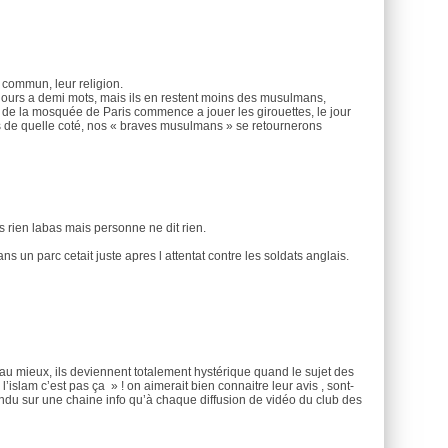
commun, leur religion.
ours a demi mots, mais ils en restent moins des musulmans,
 de la mosquée de Paris commence a jouer les girouettes, le jour
de quelle coté, nos « braves musulmans » se retournerons
plus rien labas mais personne ne dit rien.
 un parc cetait juste apres l attentat contre les soldats anglais.
au mieux, ils deviennent totalement hystérique quand le sujet des
’islam c’est pas ça » ! on aimerait bien connaitre leur avis , sont-
tendu sur une chaine info qu’à chaque diffusion de vidéo du club des