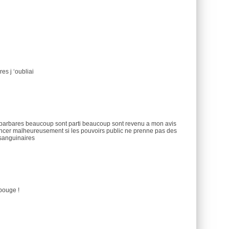
es j ‘oubliai
s barbares beaucoup sont parti beaucoup sont revenu a mon avis
ncer malheureusement si les pouvoirs public ne prenne pas des
 sanguinaires
bouge !