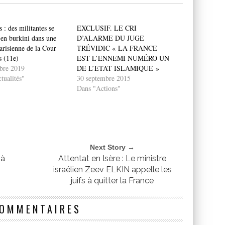
s : des militantes se
EXCLUSIF. LE CRI
 en burkini dans une
D’ALARME DU JUGE
arisienne de la Cour
TRÉVIDIC « LA FRANCE
s (11e)
EST L’ENNEMI NUMÉRO UN
bre 2019
DE L’ETAT ISLAMIQUE »
tualités"
30 septembre 2015
Dans "Actions"
Next Story →
 à
Attentat en Isère : Le ministre
israélien Zeev ELKIN appelle les
juifs à quitter la France
COMMENTAIRES