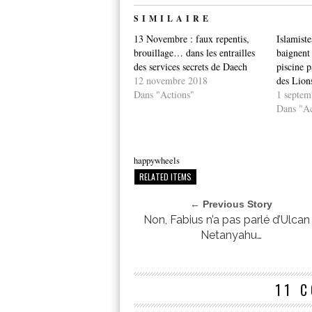
SIMILAIRE
13 Novembre : faux repentis,
Islamiste
brouillage… dans les entrailles
baignent
des services secrets de Daech
piscine p
12 novembre 2018
des Lion
Dans "Actions"
1 septem
Dans "Ac
happywheels
RELATED ITEMS
← Previous Story
Non, Fabius n’a pas parlé d’Ulcan
Netanyahu…
11 