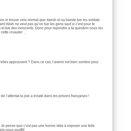
s in trouve cela normal que daesh et sa bande tue les soldats
am! Allah ne veut pas qu’on tue les gens sauf si c’est pour te
m et tue des innocents. Donc pour repondre a ta question nous les
cette cruauter …
’elles approuvent ? Dans ce cas, l’avenir est bien sombre pour
e l’attentat la joie a éclaté dans les prisons françaises !
e! Je pense que c’est pas une bonne idée à exposer une telle
ela nous souffit!