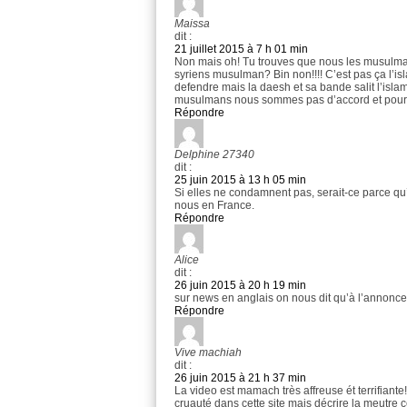
Maissa
dit :
21 juillet 2015 à 7 h 01 min
Non mais oh! Tu trouves que nous les musulman
syriens musulman? Bin non!!!! C’est pas ça l’isl
defendre mais la daesh et sa bande salit l’isla
musulmans nous sommes pas d’accord et pour 
Répondre
Delphine 27340
dit :
25 juin 2015 à 13 h 05 min
Si elles ne condamnent pas, serait-ce parce qu
nous en France.
Répondre
Alice
dit :
26 juin 2015 à 20 h 19 min
sur news en anglais on nous dit qu’à l’annonce d
Répondre
Vive machiah
dit :
26 juin 2015 à 21 h 37 min
La video est mamach très affreuse ét terrifiant
cruauté dans cette site mais décrire la meutre c