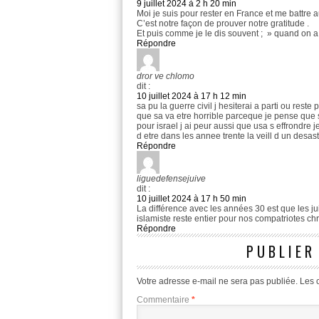
9 juillet 2024 à 2 h 20 min
Moi je suis pour rester en France et me battre 
C’est notre façon de prouver notre gratitude .
Et puis comme je le dis souvent ; » quand on a 
Répondre
dror ve chlomo
dit :
10 juillet 2024 à 17 h 12 min
sa pu la guerre civil j hesiterai a parti ou rest
que sa va etre horrible parceque je pense que 
pour israel j ai peur aussi que usa s effrondre j
d etre dans les annee trente la veill d un desas
Répondre
liguedefensejuive
dit :
10 juillet 2024 à 17 h 50 min
La différence avec les années 30 est que les ju
islamiste reste entier pour nos compatriotes ch
Répondre
PUBLIER
Votre adresse e-mail ne sera pas publiée.
Les 
Commentaire
*