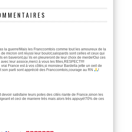
OMMENTAIRES
pas la guerre!Mais les Franccomtois comme tout les amoureux de la
de micron ont réussi leur boulot,salopards sont celles et ceux qui
ls en baveront,qu´ils en pleureront de leur choix de merde!Oui ces
 avec leur assoce,merci á vous les filles,RESPECT!!!!
vrai France est á vos côtés,si monsieur Bardella jette un oeil de
 et son parti sont apprécié des Franccomtois,courage au RN
!
devoir satisfaire leurs potes des cités riante de France,sinon les
exigeant et ceci de maniere trés mais alors trés appuyé!70% de ces