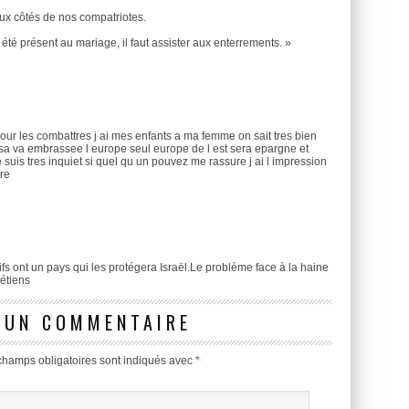
aux côtés de nos compatriotes.
été présent au mariage, il faut assister aux enterrements. »
e pour les combattres j ai mes enfants a ma femme on sait tres bien
sa va embrassee l europe seul europe de l est sera epargne et
e suis tres inquiet si quel qu un pouvez me rassure j ai l impression
tre
ifs ont un pays qui les protégera Israël.Le problème face à la haine
rétiens
 UN COMMENTAIRE
champs obligatoires sont indiqués avec
*