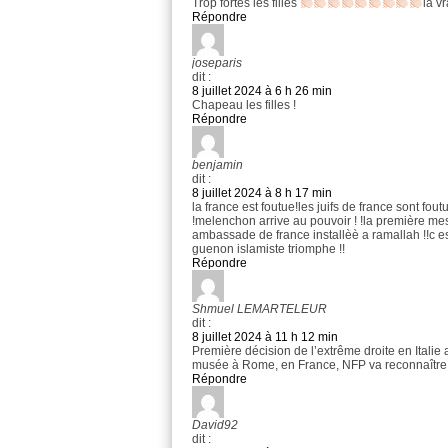
Trop fortes les filles
la v
Répondre
joseparis
dit :
8 juillet 2024 à 6 h 26 min
Chapeau les filles !
Répondre
benjamin
dit :
8 juillet 2024 à 8 h 17 min
la france est foutue!les juifs de france sont fout
!melenchon arrive au pouvoir ! !la première me
ambassade de france installèè a ramallah !!c es
guenon islamiste triomphe !!
Répondre
Shmuel LEMARTELEUR
dit :
8 juillet 2024 à 11 h 12 min
Première décision de l’extrême droite en Italie 
musée à Rome, en France, NFP va reconnaître
Répondre
David92
dit :