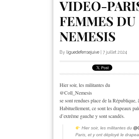
VIDEO-PARIS
FEMMES DU
NEMESIS
By
liguedefensejuive
|
7 juillet 2024
Hier soir, les militantes du
@Coll_Nemesis
se sont rendues place de la République, à
Habituellement, ce sont les drapeaux pale
d’extrême gauche y sont scandés.
Hier soir, les militantes du
@C
Paris, et y ont déployé le drape