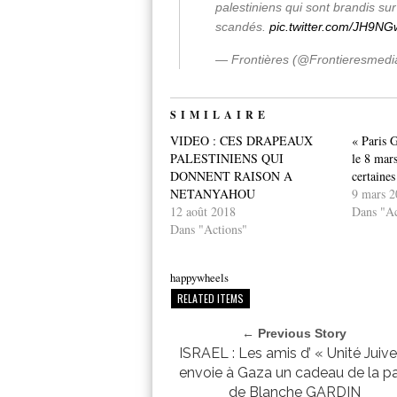
palestiniens qui sont brandis su
scandés.
pic.twitter.com/JH9N
— Frontières (@Frontieresmedi
SIMILAIRE
VIDEO : CES DRAPEAUX
« Paris G
PALESTINIENS QUI
le 8 mars
DONNENT RAISON A
certaines
NETANYAHOU
9 mars 2
12 août 2018
Dans "Ac
Dans "Actions"
happywheels
RELATED ITEMS
← Previous Story
ISRAEL : Les amis d’ « Unité Juive
envoie à Gaza un cadeau de la pa
de Blanche GARDIN