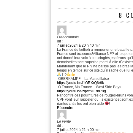
8 C
Franccomtois
dit :
7 juillet 2024 à 20 h 40 min
La France du keffieh a remporter une bataille,
France sont écoeurés!Alliance NFP et les potes 
ont donné leur voix á ces cinglés,espérons qu´i
demoiselles sont superbe,merci á elle d´exister
Maintenant que le RN ne baisse pas les bras,la 
temps en temps sur ce site,qu´il sache que lui
✝✡
-OBERKAMPF – La Marseillaise
https://youtu.be/i1ORXrQ6r9k
-Ô France, Ma France – West Side Boys
https://youtu.be/zqwtNuRnR8g
Par contre ces pourritures de rouges-bruns vont 
CPF vont leur rappeler qu´ils existent et sont 
riantes cités les ont bien aidé
!
Répondre
Le verite
dit :
7 juillet 2024 à 21 h 00 min