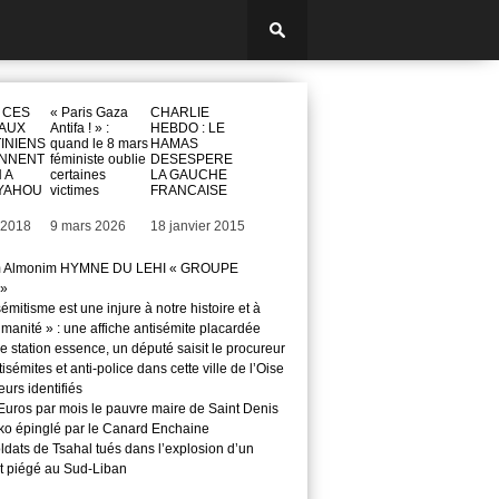
: CES
« Paris Gaza
CHARLIE
AUX
Antifa ! » :
HEBDO : LE
INIENS
quand le 8 mars
HAMAS
ONNENT
féministe oublie
DESESPERE
 A
certaines
LA GAUCHE
YAHOU
victimes
FRANCAISE
 2018
Date
9 mars 2026
Date
18 janvier 2015
m Almonim HYMNE DU LEHI « GROUPE
»
sémitisme est une injure à notre histoire et à
manité » : une affiche antisémite placardée
 station essence, un député saisit le procureur
isémites et anti-police dans cette ville de l’Oise
teurs identifiés
Euros par mois le pauvre maire de Saint Denis
o épinglé par le Canard Enchaine
ldats de Tsahal tués dans l’explosion d’un
t piégé au Sud-Liban