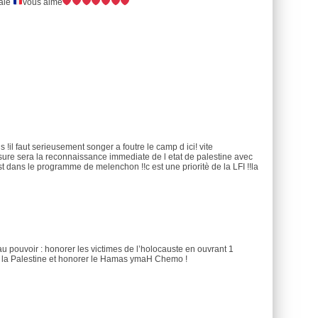
raie
vous aime
us !il faut serieusement songer a foutre le camp d ici! vite
sure sera la reconnaissance immediate de l etat de palestine avec
t dans le programme de melenchon !!c est une prioritè de la LFI !!la
au pouvoir : honorer les victimes de l’holocauste en ouvrant 1
 la Palestine et honorer le Hamas ymaH Chemo !