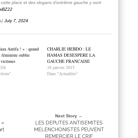
r cette place et des slogans d’extrême gauche y sont
GwBZ22
a)
July 7, 2024
aza Antifa ! » : quand
CHARLIE HEBDO : LE
 féministe oublie
HAMAS DESESPERE LA
 victimes
GAUCHE FRANCAISE
026
18 janvier 2015
tions"
Dans "Actualités"
Next Story →
 «
LES DEPUTES ANTISEMITES
rt
MELENCHONISTES PEUVENT
REMERCIER LE CRIF