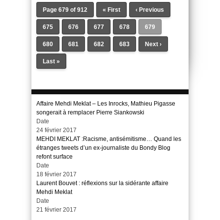
Page 679 of 912
« First
‹ Previous
675
676
677
678
679
680
681
682
683
Next ›
Last »
Affaire Mehdi Meklat – Les Inrocks, Mathieu Pigasse
songerait à remplacer Pierre Siankowski
Date
24 février 2017
MEHDI MEKLAT :Racisme, antisémitisme… Quand les
étranges tweets d’un ex-journaliste du Bondy Blog
refont surface
Date
18 février 2017
Laurent Bouvet : réflexions sur la sidérante affaire
Mehdi Meklat
Date
21 février 2017