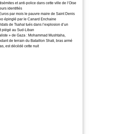
isémites et anti-police dans cette ville de l’Oise
teurs identifiés
Euros par mois le pauvre maire de Saint Denis
o épinglé par le Canard Enchaine
ldats de Tsahal tués dans l’explosion d’un
t piégé au Sud-Liban
aliste » de Gaza : Mohammad Mushtaha,
ant de terrain du Bataillon Shati, bras armé
s, est décédé cette nuit