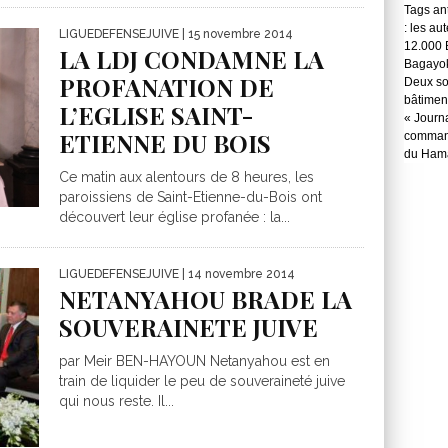
Tags ant
: les au
LIGUEDEFENSEJUIVE
| 15 novembre 2014
12.000 
LA LDJ CONDAMNE LA
Bagayok
PROFANATION DE
Deux so
bâtimen
L’EGLISE SAINT-
« Journ
ETIENNE DU BOIS
command
du Hama
Ce matin aux alentours de 8 heures, les
paroissiens de Saint-Etienne-du-Bois ont
découvert leur église profanée : la...
LIGUEDEFENSEJUIVE
| 14 novembre 2014
NETANYAHOU BRADE LA
SOUVERAINETE JUIVE
par Meir BEN-HAYOUN Netanyahou est en
train de liquider le peu de souveraineté juive
qui nous reste. Il...