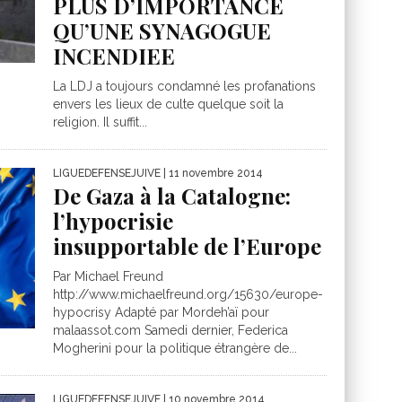
PLUS D’IMPORTANCE
QU’UNE SYNAGOGUE
INCENDIEE
La LDJ a toujours condamné les profanations
envers les lieux de culte quelque soit la
religion. Il suffit...
LIGUEDEFENSEJUIVE
| 11 novembre 2014
De Gaza à la Catalogne:
l’hypocrisie
insupportable de l’Europe
Par Michael Freund
http://www.michaelfreund.org/15630/europe-
hypocrisy Adapté par Mordeh’aï pour
malaassot.com Samedi dernier, Federica
Mogherini pour la politique étrangère de...
LIGUEDEFENSEJUIVE
| 10 novembre 2014