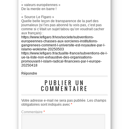
.
« valeurs européennes »
De la merde en barre !
.
« Source Le Figaro »
Quelle belle leçon de transparence de la part des
journaleux (si t’es pas abonné tu vois pas, c’est pas
comme si c’était un sujet tabou qu’on voudrait cacher
aux français) :
https://www.lefigaro.fr/vox/societe/subventions-
europeennes-chasses-aux-sorcieres-institutions-
gangrenees-comment-l-universite-est-noyautee-par-l-
islamo-wokisme-20250503
https://www.lefigaro.fr/actualite-france/subventions-de-l-
ue-la-liste-non-exhaustive-des-organisations-
promouvant-l-islam-radical-financees-par-l-europe-
20250418
.
Répondre
PUBLIER UN
COMMENTAIRE
Votre adresse e-mail ne sera pas publiée.
Les champs
obligatoires sont indiqués avec
*
Commentaire
*