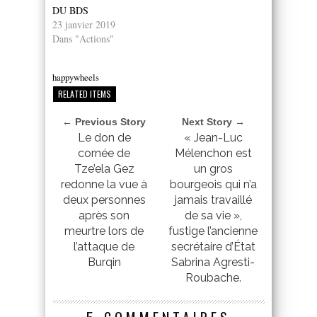
DU BDS
23 janvier 2019
Dans "Actions"
happywheels
RELATED ITEMS
← Previous Story
Next Story →
Le don de
« Jean-Luc
cornée de
Mélenchon est
Tze’ela Gez
un gros
redonne la vue à
bourgeois qui n’a
deux personnes
jamais travaillé
après son
de sa vie »,
meurtre lors de
fustige l’ancienne
l’attaque de
secrétaire d’État
Burqin
Sabrina Agresti-
Roubache.