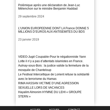
Polémique après une déclaration de Jean-Luc
Mélenchon sur le ministre Benjamin Haddad
Date
29 septembre 2024
L’UNION EUROPEENNE DONT LA France DONNE 5
MILLIONS D’EUROS AUX ANTISEMITES DU BDS
Date
23 janvier 2019
VIDEO-Jugé Coupable-Pour le négationniste Yann
Lotte il n’y a pas d’attentats islamistes en France.
Aulnay-sous-Bois : la justice valide la fermeture de la
mosquée de Chanteloup
Le Festival Interceltique de Lorient refuse la solidarité
avec le terrorisme du Hamas
RIMA HASSAN VICTIME D’UNE AGRESSION
SEXUELLE LORS DE VACANCES
Hayalim Almonim HYMNE DU LEHI « GROUPE
STERN »
ACCUEIL
ACCUEIL
CONTACT