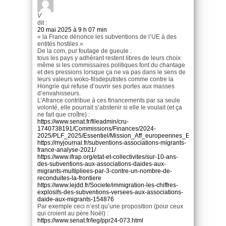
V
dit :
20 mai 2025 à 9 h 07 min
« la France dénonce les subventions de l’UE à des
entités hostiles »
De la com, pur foutage de gueule :
tous les pays y adhérant restent libres de leurs choix
même si les commissaires politiques font du chantage
et des pressions lorsque ça ne va pas dans le sens de
leurs valeurs woko-filsdeputistes comme contre la
Hongrie qui refuse d’ouvrir ses portes aux masses
d’envahisseurs.
L’Afrance contribue à ces financements par sa seule
volonté, elle pourrait s’abstenir si elle le voulait (et ça
ne fait que croître) :
https://www.senat.fr/fileadmin/cru-
1740738191/Commissions/Finances/2024-
2025/PLF_2025/Essentiel/Mission_Aff_europeennes_Essentiel_PLF
https://myjournal.fr/subventions-associations-migrants-
france-analyse-2021/
https://www.ifrap.org/etat-et-collectivites/sur-10-ans-
des-subventions-aux-associations-daides-aux-
migrants-multipliees-par-3-contre-un-nombre-de-
reconduites-la-frontiere
https://www.lejdd.fr/Societe/immigration-les-chiffres-
explosifs-des-subventions-versees-aux-associations-
daide-aux-migrants-154876
Par exemple ceci n’est qu’une proposition (pour ceux
qui croient au père Noël) :
https://www.senat.fr/leg/ppr24-073.html