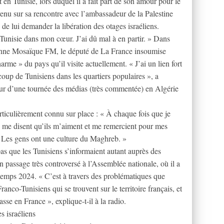
n Tunisie, lors duquel il a fait part de son amour pour le
evenu sur sa rencontre avec l’ambassadeur de la Palestine
 de lui demander la libération des otages israéliens.
 Tunisie dans mon cœur. J’ai dû mal à en partir. » Dans
ienne Mosaïque FM, le député de La France insoumise
harme » du pays qu’il visite actuellement. « J’ai un lien fort
coup de Tunisiens dans les quartiers populaires », a
eur d’une tournée des médias (très commentée) en Algérie
particulièrement connu sur place : « À chaque fois que je
ui me disent qu’ils m’aiment et me remercient pour mes
. Les gens ont une culture du Maghreb. »
as que les Tunisiens s’informaient autant auprès des
n passage très controversé à l’Assemblée nationale, où il a
ntemps 2024. « C’est à travers des problématiques que
ranco-Tunisiens qui se trouvent sur le territoire français, et
asse en France », explique-t-il à la radio.
s israéliens