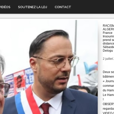
VIDÉOS
SOUTENEZ LA LDJ
CONTACT
RACISM
ALGERI
France
Insoumi
prend s
distanc
Sébasti
Delogu
Date
2 juille
Deux so
bâtimen
« Journ
command
du Hama
Le Hama
!
OBSERVA
regarda
VIDEO-Vo