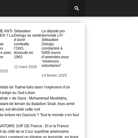
E ANTI
Sébastien
Le député pro
EN ? La
Delogu se vante
terroriste LFI
d’avoir
Sébastien
se
combattu
Delogu
es
l’OAS…
condamné à
es avec
dissoute en
5000 euros
en
1962
d’amendes pour
“violences
volontaires”
Date
12 mars 2026
t 2025
Date
14 février 2025
ldats de Tsahal tués dans l’explosion d’un
t piégé au Sud-Liban
aliste » de Gaza : Mohammad Mushtaha,
ant de terrain du Bataillon Shati, bras armé
s, est décédé cette nuit
s torture les Gazouis ? Tout le monde s’en fout
TOIRE JUIF DE France : Et si la France
it du côté de la Cour suprême américaine.
ici comment on élimine un terroriste, en tirant