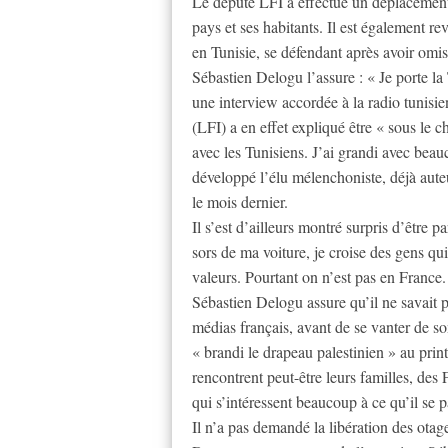
Le député LFI a effectué un déplacement e
pays et ses habitants. Il est également r
en Tunisie, se défendant après avoir omis
Sébastien Delogu l’assure : « Je porte la
une interview accordée à la radio tunis
(LFI) a en effet expliqué être « sous le c
avec les Tunisiens. J’ai grandi avec beau
développé l’élu mélenchoniste, déjà aut
le mois dernier.
Il s’est d’ailleurs montré surpris d’être 
sors de ma voiture, je croise des gens q
valeurs. Pourtant on n’est pas en France
Sébastien Delogu assure qu’il ne savait p
médias français, avant de se vanter de so
« brandi le drapeau palestinien » au pri
rencontrent peut-être leurs familles, des F
qui s’intéressent beaucoup à ce qu’il se p
Il n’a pas demandé la libération des otage