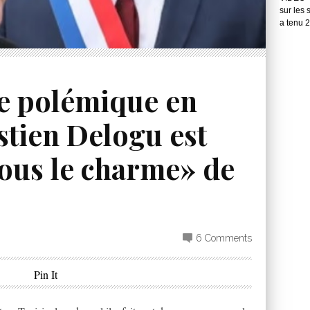
sur les 
a tenu 
te polémique en
stien Delogu est
ous le charme» de
6 Comments
Pin It