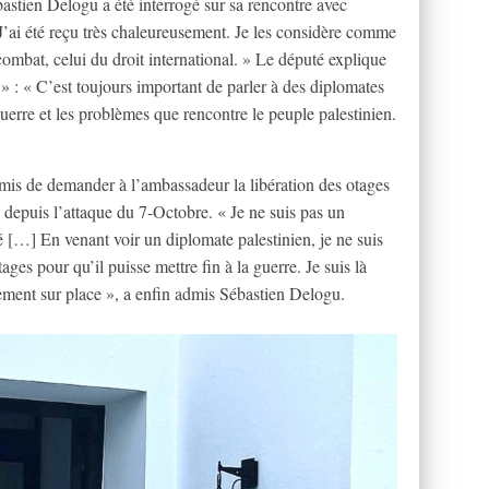
astien Delogu a été interrogé sur sa rencontre avec
 J’ai été reçu très chaleureusement. Je les considère comme
mbat, celui du droit international. » Le député explique
 » : « C’est toujours important de parler à des diplomates
uerre et les problèmes que rencontre le peuple palestinien.
 omis de demander à l’ambassadeur la libération des otages
 depuis l’attaque du 7-Octobre. « Je ne suis pas un
é […] En venant voir un diplomate palestinien, je ne suis
otages pour qu’il puisse mettre fin à la guerre. Je suis là
lement sur place », a enfin admis Sébastien Delogu.