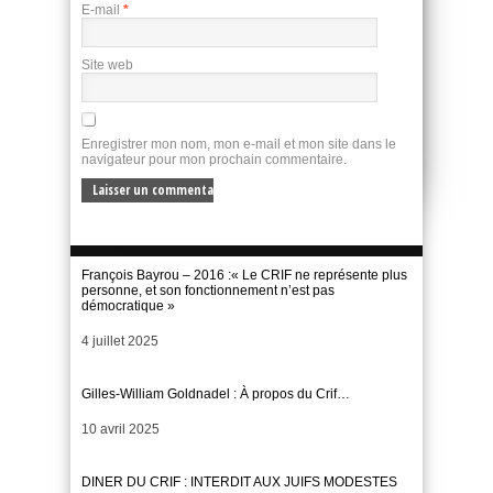
E-mail
*
Site web
Enregistrer mon nom, mon e-mail et mon site dans le
navigateur pour mon prochain commentaire.
François Bayrou – 2016 :« Le CRIF ne représente plus
personne, et son fonctionnement n’est pas
démocratique »
Date
4 juillet 2025
Gilles-William Goldnadel : À propos du Crif…
Date
10 avril 2025
DINER DU CRIF : INTERDIT AUX JUIFS MODESTES