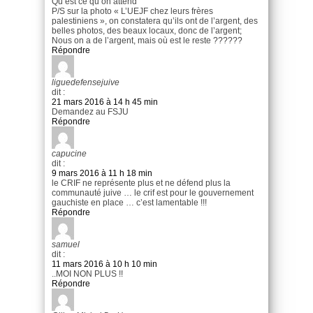
Qu’est ce qu’on attend
P/S sur la photo « L’UEJF chez leurs frères
palestiniens », on constatera qu’ils ont de l’argent, des
belles photos, des beaux locaux, donc de l’argent;
Nous on a de l’argent, mais où est le reste ??????
Répondre
liguedefensejuive
dit :
21 mars 2016 à 14 h 45 min
Demandez au FSJU
Répondre
capucine
dit :
9 mars 2016 à 11 h 18 min
le CRIF ne représente plus et ne défend plus la
communauté juive … le crif est pour le gouvernement
gauchiste en place … c’est lamentable !!!
Répondre
samuel
dit :
11 mars 2016 à 10 h 10 min
..MOI NON PLUS !!
Répondre