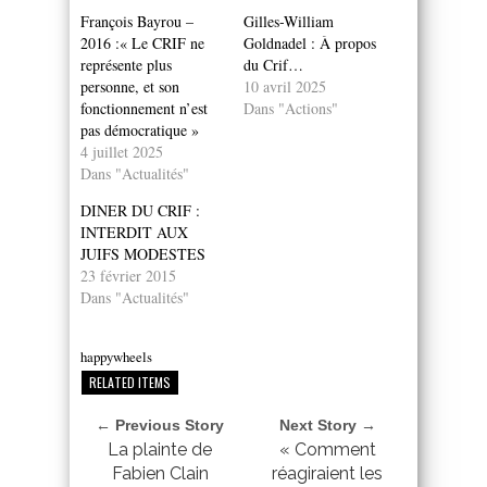
François Bayrou –
Gilles-William
2016 :« Le CRIF ne
Goldnadel : À propos
représente plus
du Crif…
personne, et son
10 avril 2025
fonctionnement n’est
Dans "Actions"
pas démocratique »
4 juillet 2025
Dans "Actualités"
DINER DU CRIF :
INTERDIT AUX
JUIFS MODESTES
23 février 2015
Dans "Actualités"
happywheels
RELATED ITEMS
← Previous Story
Next Story →
La plainte de
« Comment
Fabien Clain
réagiraient les