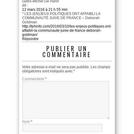
Gilles-Michel De Hann
dit :
12 mars 2016 à 21 h 55 min
* LES (EN)JEUX POLITIQUES ONT AFFAIBLI LA
COMMUNAUTÉ JUIVE DE FRANCE – Deborah
Goldman
http://lphinfo.com/2016/03/10/les-enjeux-politiques-ont-
affaibli-la-communaute-juive-de-france-deborah-
goldman/
Répondre
PUBLIER UN
COMMENTAIRE
Votre adresse e-mail ne sera pas publiée.
Les champs
obligatoires sont indiqués avec
*
Commentaire
*
Nom
*