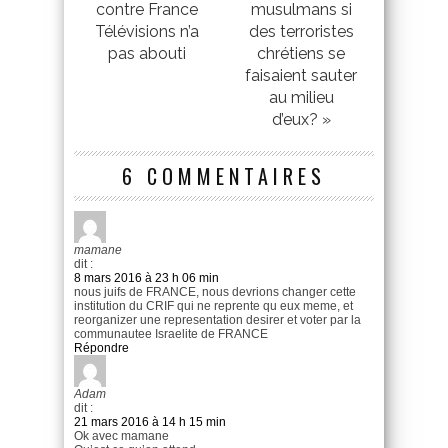
contre France
musulmans si
Télévisions n’a
des terroristes
pas abouti
chrétiens se
faisaient sauter
au milieu
d’eux? »
6 COMMENTAIRES
mamane
dit :
8 mars 2016 à 23 h 06 min
nous juifs de FRANCE, nous devrions changer cette
institution du CRIF qui ne reprente qu eux meme, et
reorganizer une representation desirer et voter par la
communautee Israelite de FRANCE
Répondre
Adam
dit :
21 mars 2016 à 14 h 15 min
Ok avec mamane