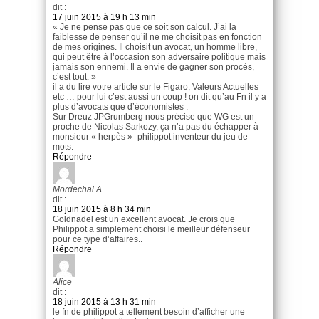
dit :
17 juin 2015 à 19 h 13 min
« Je ne pense pas que ce soit son calcul. J’ai la
faiblesse de penser qu’il ne me choisit pas en fonction
de mes origines. Il choisit un avocat, un homme libre,
qui peut être à l’occasion son adversaire politique mais
jamais son ennemi. Il a envie de gagner son procès,
c’est tout. »
il a du lire votre article sur le Figaro, Valeurs Actuelles
etc … pour lui c’est aussi un coup ! on dit qu’au Fn il y a
plus d’avocats que d’économistes .
Sur Dreuz JPGrumberg nous précise que WG est un
proche de Nicolas Sarkozy, ça n’a pas du échapper à
monsieur « herpès »- philippot inventeur du jeu de
mots.
Répondre
Mordechai.A
dit :
18 juin 2015 à 8 h 34 min
Goldnadel est un excellent avocat. Je crois que
Philippot a simplement choisi le meilleur défenseur
pour ce type d’affaires..
Répondre
Alice
dit :
18 juin 2015 à 13 h 31 min
le fn de philippot a tellement besoin d’afficher une