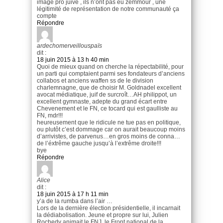
image pro juive , ils n’ont pas eu zemmour , une
légitimité de représentation de notre communauté ça
compte
Répondre
ardechomerveillouspaïs
dit :
18 juin 2015 à 13 h 40 min
Quoi de mieux quand on cherche la répectabilité, pour
un parti qui comptaient parmi ses fondateurs d’anciens
collabos et anciens waffen ss de le division
charlemnagne, que de choisir M. Goldnadel excellent
avocat médiatique, juif de surcroît…AH philippot, un
excellent gymnaste, adepte du grand écart entre
Chevenement et le FN, ce tocard qui est gaulliste au
FN, mdr!!!
heureusement que le ridicule ne tue pas en politique,
ou plutôt c’est dommage car on aurait beaucoup moins
d’arrivistes, de parvenus…en gros moins de conna…
de l’éxtrême gauche jusqu’à l’extrême droite!!!
bye
Répondre
Alice
dit :
18 juin 2015 à 17 h 11 min
y’a de la rumba dans l’air …
Lors de la dernière élection présidentielle, il incarnait
la dédiabolisation. Jeune et propre sur lui, Julien
Rochedy animait le FNJ, le Front national de la