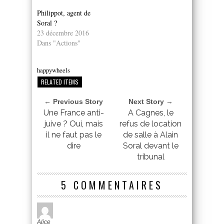
Philippot, agent de
Soral ?
23 décembre 2016
Dans "Actions"
happywheels
RELATED ITEMS
← Previous Story
Next Story →
Une France anti-
A Cagnes, le
juive ? Oui, mais
refus de location
il ne faut pas le
de salle à Alain
dire
Soral devant le
tribunal
5 COMMENTAIRES
Alice