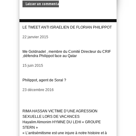
LE TWEET ANTI ISRAELIEN DE FLORIAN PHILIPPOT
Date
22 janvier 2015
Me Goldnadel , membre du Comité Directeur du CRIF
,défendra Philippot face au Qatar
Date
15 juin 2015
Philippot, agent de Soral ?
Date
23 décembre 2016
RIMA HASSAN VICTIME D’UNE AGRESSION
SEXUELLE LORS DE VACANCES
Hayalim Almonim HYMNE DU LEHI « GROUPE
STERN »
« L’antisémitisme est une injure à notre histoire et à