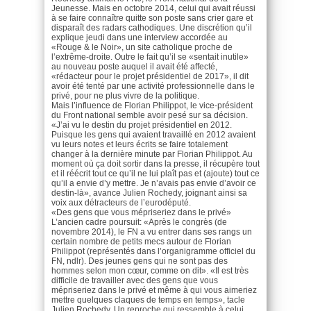
Jeunesse. Mais en octobre 2014, celui qui avait réussi
à se faire connaître quitte son poste sans crier gare et
disparaît des radars cathodiques. Une discrétion qu’il
explique jeudi dans une interview accordée au
«Rouge & le Noir», un site catholique proche de
l’extrême-droite. Outre le fait qu’il se «sentait inutile»
au nouveau poste auquel il avait été affecté,
«rédacteur pour le projet présidentiel de 2017», il dit
avoir été tenté par une activité professionnelle dans le
privé, pour ne plus vivre de la politique.
Mais l’influence de Florian Philippot, le vice-président
du Front national semble avoir pesé sur sa décision.
«J’ai vu le destin du projet présidentiel en 2012.
Puisque les gens qui avaient travaillé en 2012 avaient
vu leurs notes et leurs écrits se faire totalement
changer à la dernière minute par Florian Philippot. Au
moment où ça doit sortir dans la presse, il récupère tout
et il réécrit tout ce qu’il ne lui plaît pas et (ajoute) tout ce
qu’il a envie d’y mettre. Je n’avais pas envie d’avoir ce
destin-là», avance Julien Rochedy, joignant ainsi sa
voix aux détracteurs de l’eurodéputé.
«Des gens que vous mépriseriez dans le privé»
L’ancien cadre poursuit: «Après le congrès (de
novembre 2014), le FN a vu entrer dans ses rangs un
certain nombre de petits mecs autour de Florian
Philippot (représentés dans l’organigramme officiel du
FN, ndlr). Des jeunes gens qui ne sont pas des
hommes selon mon cœur, comme on dit». «Il est très
difficile de travailler avec des gens que vous
mépriseriez dans le privé et même à qui vous aimeriez
mettre quelques claques de temps en temps», tacle
Julien Rochedy. Un reproche qui ressemble à celui