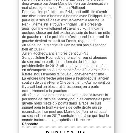
déjà avancé par Jean-Marie Le Pen qui dénonçait en
mai «les mignons» de Florian Philippot.
Pour l’ancien président du FNJ, il est «difficile d’avoir
une discussion d’homme à homme avec Philippot. Il ne
parle qu’à ses séides et exclusivement à Marine Le
Pen». Même s’il le trouve «ringard», il le présente
aussi comme «intelligent et travailleur». «Il incarne
quelque chose qui doit exister au sein du front: un pôle
de gauche (…) Le problème c’est quand le courant de
gauche devient exclusif au Front», regrette-t-il.
«Il se peut que Marine Le Pen ne soit pas au second
tour en 2017»
Julien Rochedy, ancien président du FNJ
Surtout, Julien Rochedy dénonce l’erreur stratégique
de son ancien parti, au lendemain de l’élection
présidentielle de 2012. «Il se trouve que la droite était
en décomposition. Au moment même où la droite était
à terre, nous n’avons fait que du chevènementisme».
Là encore une flèche adressée à l’eurodéputé, ancien
soutien de Jean-Pierre Chevènement. «Au moment où
il y avait tout un électorat à récupérer, on a parlé
exclusivement à la gauche».
«Il a fallu que la droite se retrouve un chef à travers la
personne de Nicolas Sarkozy pour les cantonales pour
qu’elle nous mette dix points dans la face. Je suis
inquiet pour le front vis-à-vis de cette droite qui se
reconstitue. Il se peut que Marine Le Pen ne soit pas
au second tour en 2017 contrairement à ce que tout le
monde fanfaronne», prophétise-t-il encore.
Répondre