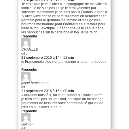
Je crois que je vais aller á la synagogue de ma ville en
famille.Je ne suis pas juif,je le ferai volontier par
solidarité.Maintenant je ne sais pas si j´aurais le droit d
´y aller.Autre chose,ce sera surement en hébreux et en
germain,pour le germain ma femme et mes gosses
pourrons me traduire,pour l´hébreux cela restera pour
toute la tribu exotique.Judéophobe, je te cague dans
les babouches,sur ta carte npa et ton 3eme reich.
Répondre
CHARLES
dit :
21 septembre 2016 à 14 h 52 min
le Francomptait les siens …comme à la bonne époque
!
Répondre
josué bencanaan
dit :
21 septembre 2016 à 16 h 00 min
« auraient baissé », au conditionnel s’il vous plait ^^
je n’en crois pas un seul mot, politique du mensonge
pour tenter de rassurer notre communauté qui vie de
plus en plus dans la peur
Répondre
Golmon
dit :