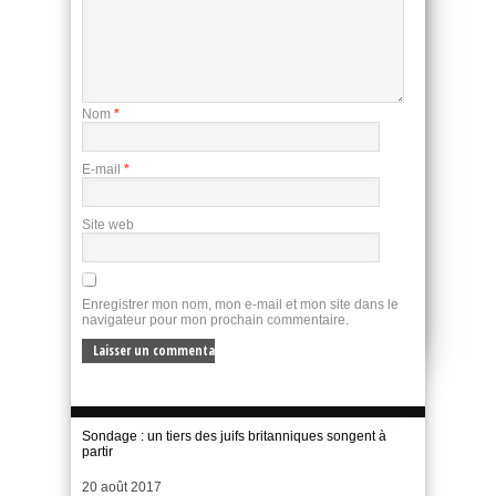
Nom
*
E-mail
*
Site web
Enregistrer mon nom, mon e-mail et mon site dans le
navigateur pour mon prochain commentaire.
Sondage : un tiers des juifs britanniques songent à
partir
Date
20 août 2017