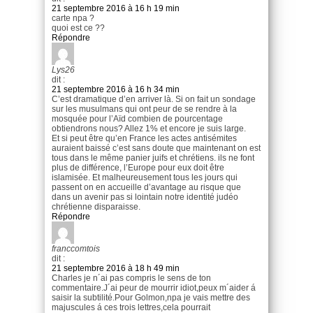
21 septembre 2016 à 16 h 19 min
carte npa ?
quoi est ce ??
Répondre
Lys26
dit :
21 septembre 2016 à 16 h 34 min
C’est dramatique d’en arriver là. Si on fait un sondage
sur les musulmans qui ont peur de se rendre à la
mosquée pour l’Aïd combien de pourcentage
obtiendrons nous? Allez 1% et encore je suis large.
Et si peut être qu’en France les actes antisémites
auraient baissé c’est sans doute que maintenant on est
tous dans le même panier juifs et chrétiens. ils ne font
plus de différence, l’Europe pour eux doit être
islamisée. Et malheureusement tous les jours qui
passent on en accueille d’avantage au risque que
dans un avenir pas si lointain notre identité judéo
chrétienne disparaisse.
Répondre
franccomtois
dit :
21 septembre 2016 à 18 h 49 min
Charles je n´ai pas compris le sens de ton
commentaire.J´ai peur de mourrir idiot,peux m´aider á
saisir la subtilité.Pour Golmon,npa je vais mettre des
majuscules á ces trois lettres,cela pourrait