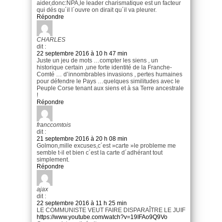
aider,donc:NPA,le leader charismatique est un facteur
qui dés qu´il l´ouvre on dirait qu´il va pleurer.
Répondre
CHARLES
dit :
22 septembre 2016 à 10 h 47 min
Juste un jeu de mots …compter les siens , un
historique certain ,une forte identité de la Franche-
Comté … d’innombrables invasions , pertes humaines
pour défendre le Pays …quelques similitudes avec le
Peuple Corse tenant aux siens et à sa Terre ancestrale
!
Répondre
franccomtois
dit :
21 septembre 2016 à 20 h 08 min
Golmon,mille excuses,c´est »carte »le probleme me
semble t-il et bien c´est la carte d´adhérant tout
simplement.
Répondre
ajax
dit :
22 septembre 2016 à 11 h 25 min
LE COMMUNISTE VEUT FAIRE DISPARAÎTRE LE JUIF
https://www.youtube.com/watch?v=19IFAo9Q9Vo