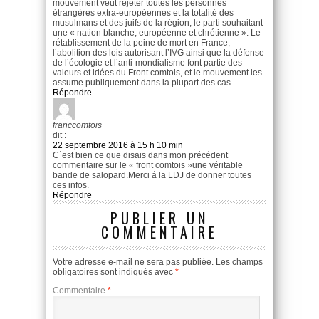
mouvement veut rejeter toutes les personnes
étrangères extra-européennes et la totalité des
musulmans et des juifs de la région, le parti souhaitant
une « nation blanche, européenne et chrétienne ». Le
rétablissement de la peine de mort en France,
l’abolition des lois autorisant l’IVG ainsi que la défense
de l’écologie et l’anti-mondialisme font partie des
valeurs et idées du Front comtois, et le mouvement les
assume publiquement dans la plupart des cas.
Répondre
franccomtois
dit :
22 septembre 2016 à 15 h 10 min
C´est bien ce que disais dans mon précédent
commentaire sur le « front comtois »une véritable
bande de salopard.Merci á la LDJ de donner toutes
ces infos.
Répondre
PUBLIER UN
COMMENTAIRE
Votre adresse e-mail ne sera pas publiée.
Les champs
obligatoires sont indiqués avec
*
Commentaire
*