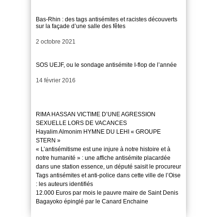
Bas-Rhin : des tags antisémites et racistes découverts
sur la façade d’une salle des fêtes
Date
2 octobre 2021
SOS UEJF, ou le sondage antisémite I-flop de l’année
Date
14 février 2016
RIMA HASSAN VICTIME D’UNE AGRESSION
SEXUELLE LORS DE VACANCES
Hayalim Almonim HYMNE DU LEHI « GROUPE
STERN »
« L’antisémitisme est une injure à notre histoire et à
notre humanité » : une affiche antisémite placardée
dans une station essence, un député saisit le procureur
Tags antisémites et anti-police dans cette ville de l’Oise
: les auteurs identifiés
12.000 Euros par mois le pauvre maire de Saint Denis
Bagayoko épinglé par le Canard Enchaine