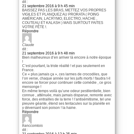
dit :
21 septembre 2016 à 9 h 45 min
BAISSEZ PAS LES BRAS, METTEZ VOS PROPRES
VIGILES ET PLANQUEZ AU PRORATA ( POING
AMÉRICAIN, LACRYMO, ELECTRO, HACHE ,
COUTEAU ET KALASH ) MAIS SURTOUT FAITES
VOTRE FÊTE !.
Répondre
Claude
dit :
21 septembre 2016 à 9 h 48 min
Bien malheureux d’en arriver là encore à notre époque
!
C’est pourtant, la triste réalité ! et pas seulement en
France.
Ce « plus jamais ça », ces larmes de crocodiles, que
l’on verse, chaque année sur les juifs morts ! faudra t-il
encore se forcer pour continuer cette comédie , ce gros
mensonge !
En même temps voilà qu’une odeur pestilentielle, bien
connue , atténuée, mais jamais disparue, remonte avec
force, des entrailles de la terre ! l’antisémitisme, tel une
pieuvre géante, étend ses tentacules sur la planète en
y déversant son poison ! la haine.
Répondre
franccomtois
dit :
21 septembre 2016 à 12 h 25 min