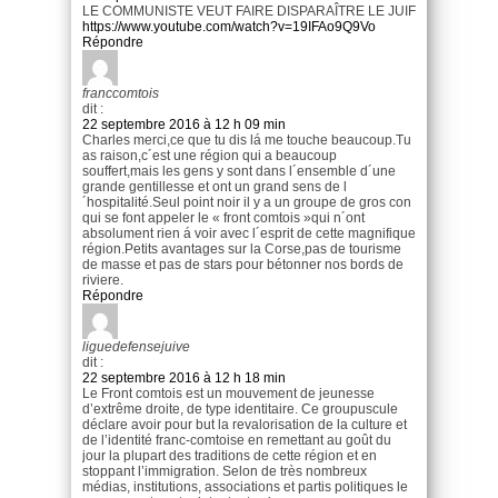
LE COMMUNISTE VEUT FAIRE DISPARAÎTRE LE JUIF
https://www.youtube.com/watch?v=19IFAo9Q9Vo
Répondre
franccomtois
dit :
22 septembre 2016 à 12 h 09 min
Charles merci,ce que tu dis lá me touche beaucoup.Tu
as raison,c´est une région qui a beaucoup
souffert,mais les gens y sont dans l´ensemble d´une
grande gentillesse et ont un grand sens de l
´hospitalité.Seul point noir il y a un groupe de gros con
qui se font appeler le « front comtois »qui n´ont
absolument rien á voir avec l´esprit de cette magnifique
région.Petits avantages sur la Corse,pas de tourisme
de masse et pas de stars pour bétonner nos bords de
riviere.
Répondre
liguedefensejuive
dit :
22 septembre 2016 à 12 h 18 min
Le Front comtois est un mouvement de jeunesse
d’extrême droite, de type identitaire. Ce groupuscule
déclare avoir pour but la revalorisation de la culture et
de l’identité franc-comtoise en remettant au goût du
jour la plupart des traditions de cette région et en
stoppant l’immigration. Selon de très nombreux
médias, institutions, associations et partis politiques le