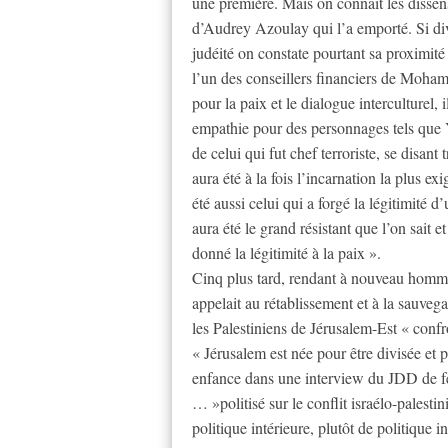
une première. Mais on connaît les disse
d’Audrey Azoulay qui l’a emporté. Si di
judéité on constate pourtant sa proximité
l’un des conseillers financiers de Moham
pour la paix et le dialogue interculturel,
empathie pour des personnages tels que Y
de celui qui fut chef terroriste, se disant
aura été à la fois l’incarnation la plus ex
été aussi celui qui a forgé la légitimité d’
aura été le grand résistant que l’on sait et
donné la légitimité à la paix ».
Cinq plus tard, rendant à nouveau homma
appelait au rétablissement et à la sauvega
les Palestiniens de Jérusalem-Est « confr
« Jérusalem est née pour être divisée et p
enfance dans une interview du JDD de fév
… »politisé sur le conflit israélo-palest
politique intérieure, plutôt de politique i