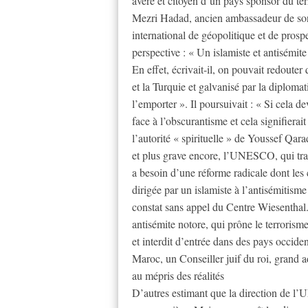
avéré et citoyen d’un pays sponsor du ter
Mezri Hadad, ancien ambassadeur de so
international de géopolitique et de prosp
perspective : « Un islamiste et antisémit
En effet, écrivait-il, on pouvait redouter
et la Turquie et galvanisé par la diploma
l’emporter ». Il poursuivait : « Si cela de
face à l’obscurantisme et cela signifierai
l’autorité « spirituelle » de Youssef Qarad
et plus grave encore, l’UNESCO, qui trav
a besoin d’une réforme radicale dont les 
dirigée par un islamiste à l’antisémitis
constat sans appel du Centre Wiesenthal
antisémite notore, qui prône le terrorism
et interdit d’entrée dans des pays occide
Maroc, un Conseiller juif du roi, grand a
au mépris des réalités
D’autres estimant que la direction de l’