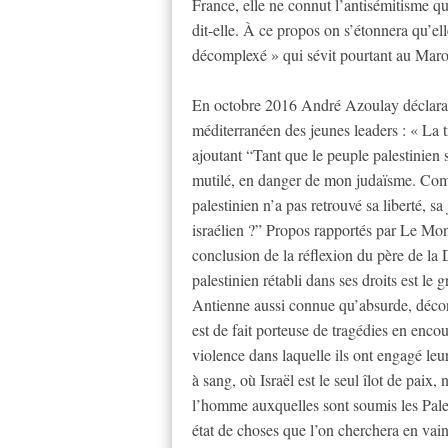
France, elle ne connut l’antisémitisme q
dit-elle. À ce propos on s’étonnera qu’el
décomplexé » qui sévit pourtant au Maroc
En octobre 2016 André Azoulay déclarai
méditerranéen des jeunes leaders : « La t
ajoutant “Tant que le peuple palestinien s
mutilé, en danger de mon judaïsme. Comme
palestinien n’a pas retrouvé sa liberté, sa
israélien ?” Propos rapportés par Le Mond
conclusion de la réflexion du père de l
palestinien rétabli dans ses droits est le g
Antienne aussi connue qu’absurde, déconne
est de fait porteuse de tragédies en encou
violence dans laquelle ils ont engagé leu
à sang, où Israël est le seul îlot de paix,
l’homme auxquelles sont soumis les Pales
état de choses que l’on cherchera en vain