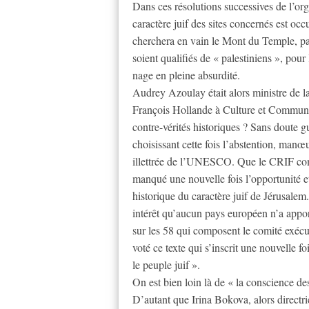
Dans ces résolutions successives de l’or
caractère juif des sites concernés est occu
cherchera en vain le Mont du Temple, par e
soient qualifiés de « palestiniens », po
nage en pleine absurdité.
Audrey Azoulay était alors ministre de la
François Hollande à Culture et Communic
contre-vérités historiques ? Sans doute 
choisissant cette fois l’abstention, manœ
illettrée de l’UNESCO. Que le CRIF comme
manqué une nouvelle fois l’opportunité et
historique du caractère juif de Jérusalem
intérêt qu’aucun pays européen n’a apport
sur les 58 qui composent le comité exécut
voté ce texte qui s’inscrit une nouvelle f
le peuple juif ».
On est bien loin là de « la conscience des
D’autant que Irina Bokova, alors direct