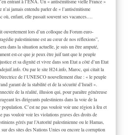
u’en entrant à l’ENA. Un « antisémitisme vielle France »
le n’ai jamais entendu parler de « l’antisémitisme
 où, enfant, elle passait souvent ses vacances….
t ouvertement lors d’un colloque du Forum euro-
ragédie palestinienne est au cœur de nos réflexions”,
era dans la situation actuelle, je suis un être amputé,
nt est-ce que je peux être juif tant que le peuple
 justice et sa dignité et vivre dans son Etat a côté d’un Etat
ejuif.info. Ou par le site H24.info, Maroc, qui citait la
a Directrice de l’UNESCO nouvellement élue : « le peuple
rand garant de la stabilité et de la sécurité d’Israël ».
ctée de la réalité, illusion qui, pour paraître généreuse
rageant les dirigeants palestiniens dans la voie de la
r population. C’est ne pas vouloir voir une région à feu et
 ne pas vouloir voir les violations graves des droits de
tiniens gérés par l’Autorité palestinienne ou le Hamas,
 sur des sites des Nations Unies ou encore la corruption