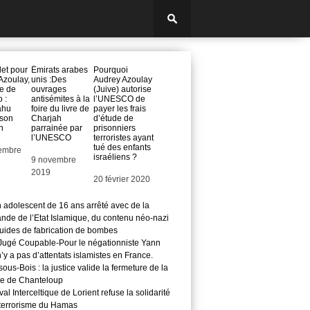
et pour
Émirats arabes
Pourquoi
Azoulay,
unis :Des
Audrey Azoulay
ce de
ouvrages
(Juive) autorise
 :
antisémites à la
l’UNESCO de
ahu
foire du livre de
payer les frais
 son
Charjah
d’étude de
on
parrainée par
prisonniers
l’UNESCO
terroristes ayant
tué des enfants
embre
israéliens ?
Date
9 novembre
2019
Date
20 février 2020
n adolescent de 16 ans arrêté avec de la
nde de l’Etat Islamique, du contenu néo-nazi
guides de fabrication de bombes
ugé Coupable-Pour le négationniste Yann
 n’y a pas d’attentats islamistes en France.
ous-Bois : la justice valide la fermeture de la
e de Chanteloup
val Interceltique de Lorient refuse la solidarité
 terrorisme du Hamas