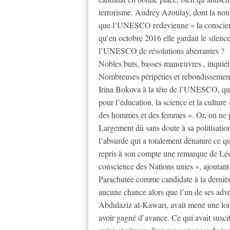
terrorisme. Audrey Azoulay, dont la nomi
que l’UNESCO redevienne « la conscience
qu’en octobre 2016 elle gardait le silenc
l’UNESCO de résolutions aberrantes ?
Nobles buts, basses manœuvres , inquiét
Nombreuses péripéties et rebondissement
Irina Bokova à la tête de l’UNESCO, qui
pour l’éducation, la science et la culture
des hommes et des femmes ». Or, on ne p
Largement dû sans doute à sa politisation 
l’absurde qui a totalement dénaturé ce q
repris à son compte une remarque de Lé
conscience des Nations unies », ajoutant
Parachutée comme candidate à la dernière
aucune chance alors que l’un de ses adve
Abdulaziz al-Kawari, avait mené une lo
avoir gagné d’avance. Ce qui avait suscit