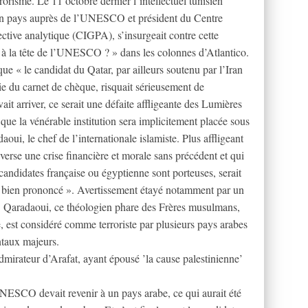
rorisme. Le 11 octobre dernier l’intellectuel tunisien
n pays auprès de l’UNESCO et président du Centre
ective analytique (CIGPA), s’insurgeait contre cette
e à la tête de l’UNESCO ? » dans les colonnes d’Atlantico.
 que « le candidat du Qatar, par ailleurs soutenu par l’Iran
tie du carnet de chèque, risquait sérieusement de
vait arriver, ce serait une défaite affligeante des Lumières
t que la vénérable institution sera implicitement placée sous
aoui, le chef de l’internationale islamiste. Plus affligeant
erse une crise financière et morale sans précédent et qui
candidates française ou égyptienne sont porteuses, serait
me bien prononcé ». Avertissement étayé notamment par un
. Qaradaoui, ce théologien phare des Frères musulmans,
e, est considéré comme terroriste par plusieurs pays arabes
ntaux majeurs.
dmirateur d’Arafat, ayant épousé ’la cause palestinienne’
UNESCO devait revenir à un pays arabe, ce qui aurait été