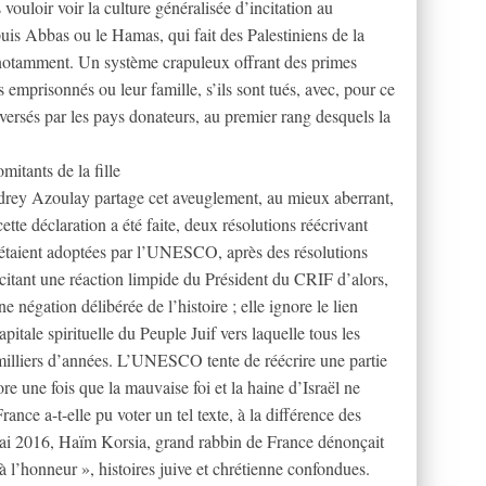
vouloir voir la culture généralisée d’incitation au
uis Abbas ou le Hamas, qui fait des Palestiniens de la
e notamment. Un système crapuleux offrant des primes
es emprisonnés ou leur famille, s’ils sont tués, avec, pour ce
s versés par les pays donateurs, au premier rang desquels la
mitants de la fille
drey Azoulay partage cet aveuglement, au mieux aberrant,
tte déclaration a été faite, deux résolutions réécrivant
em étaient adoptées par l’UNESCO, après des résolutions
scitant une réaction limpide du Président du CRIF d’alors,
 négation délibérée de l’histoire ; elle ignore le lien
itale spirituelle du Peuple Juif vers laquelle tous les
milliers d’années. L’UNESCO tente de réécrire une partie
re une fois que la mauvaise foi et la haine d’Israël ne
nce a-t-elle pu voter un tel texte, à la différence des
mai 2016, Haïm Korsia, grand rabbin de France dénonçait
t à l’honneur », histoires juive et chrétienne confondues.