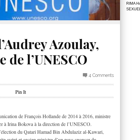
RIMA H
SEXUE
d’Audrey Azoulay,
ice de l’UNESCO
4 Comments
Pin It
nication de François Hollande de 2014 à 2016, ministre
er à Irina Bokova à la direction de l’UNESCO.
l’élection du Qatari Hamad Bin Abdulaziz al-Kawari,
ite avéré et ancien ministre d’un pays sponsor du