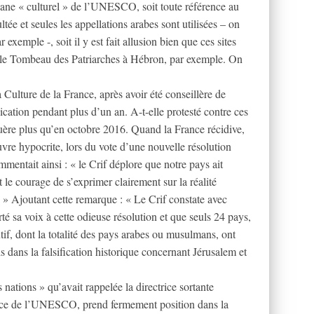
gane « culturel » de l’UNESCO, soit toute référence au
ltée et seules les appellations arabes sont utilisées – on
xemple -, soit il y est fait allusion bien que ces sites
ur le Tombeau des Patriarches à Hébron, par exemple. On
 Culture de la France, après avoir été conseillère de
ation pendant plus d’un an. A-t-elle protesté contre ces
guère plus qu’en octobre 2016. Quand la France récidive,
uvre hypocrite, lors du vote d’une nouvelle résolution
ntait ainsi : « le Crif déplore que notre pays ait
 le courage de s’exprimer clairement sur la réalité
. » Ajoutant cette remarque : « Le Crif constate avec
é sa voix à cette odieuse résolution et que seuls 24 pays,
if, dont la totalité des pays arabes ou musulmans, ont
ois dans la falsification historique concernant Jérusalem et
 nations » qu’avait rappelée la directrice sortante
rice de l’UNESCO, prend fermement position dans la