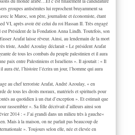
nsions du monde arabe…Et c’est finalement la candidature
vers groupes antisémites lui reprochent bruyamment sa
 avec le Maroc, son père, journaliste et économiste, étant
ed VI, après avoir été celui du roi Hassan II. Très engagé
 il est Président de la Fondation Anna Lindh. Toutefois, son
asser Arafat laisse rêveur. Ainsi, au lendemain de la mort
 très triste, André Azoulay déclarait « Le président Arafat
igeante de tous les combats du peuple palestinien et il aura
une paix entre Palestiniens et Israéliens ». Il ajoutait : « Il
 il aura été, l’histoire l’écrira un jour, l’homme qui aura
ge au chef terroriste Arafat, André Azoulay, « en
rde de tous les droits moraux, matériels et spirituels pour
ontés au quotidien à un état d’exception ». Et estimait que
our rassembler ». Sa fille décrivait d’ailleurs ainsi son
ier 2014 : « J’ai grandi dans un milieu très à gauche«
inien. Mais à la maison, on ne parlait pas beaucoup de
nternationale ». Toujours selon elle, née et élevée en