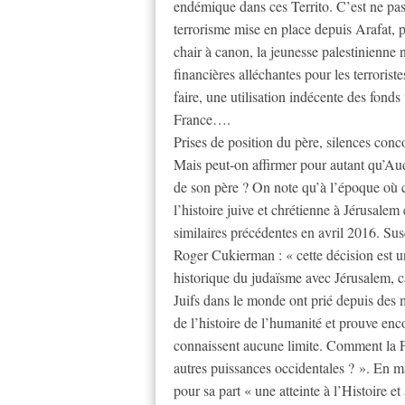
endémique dans ces Territo. C’est ne pas 
terrorisme mise en place depuis Arafat, p
chair à canon, la jeunesse palestinienn
financières alléchantes pour les terrorist
faire, une utilisation indécente des fond
France….
Prises de position du père, silences conco
Mais peut-on affirmer pour autant qu’Au
de son père ? On note qu’à l’époque où ce
l’histoire juive et chrétienne à Jérusal
similaires précédentes en avril 2016. Su
Roger Cukierman : « cette décision est une
historique du judaïsme avec Jérusalem, cap
Juifs dans le monde ont prié depuis des 
de l’histoire de l’humanité et prouve enco
connaissent aucune limite. Comment la Fra
autres puissances occidentales ? ». En 
pour sa part « une atteinte à l’Histoire e