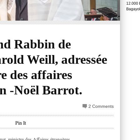
12.000 
Bagayok
nd Rabbin de
old Weill, adressée
e des affaires
n -Noël Barrot.
2 Comments
Pin It
ot, ministre des Affaires étrangères.