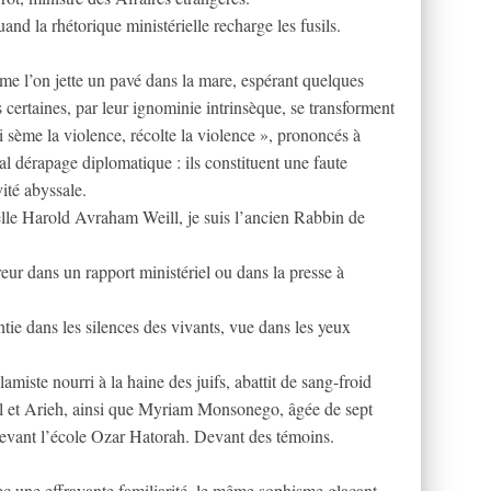
d la rhétorique ministérielle recharge les fusils.
me l’on jette un pavé dans la mare, espérant quelques
s certaines, par leur ignominie intrinsèque, se transforment
i sème la violence, récolte la violence », prononcés à
al dérapage diplomatique : ils constituent une faute
ité abyssale.
elle Harold Avraham Weill, je suis l’ancien Rabbin de
reur dans un rapport ministériel ou dans la presse à
entie dans les silences des vivants, vue dans les yeux
miste nourri à la haine des juifs, abattit de sang-froid
iel et Arieh, ainsi que Myriam Monsonego, âgée de sept
Devant l’école Ozar Hatorah. Devant des témoins.
avec une effrayante familiarité, le même sophisme glaçant