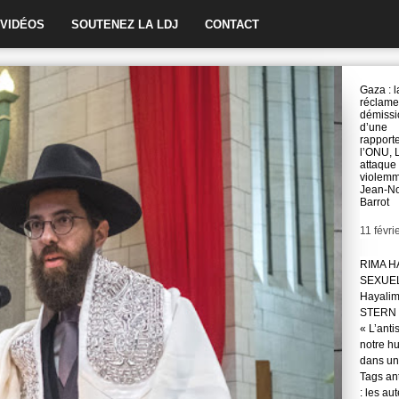
VIDÉOS
SOUTENEZ LA LDJ
CONTACT
Gaza : 
réclame
démissi
d’une
rapport
l’ONU, 
attaque
violem
Jean-N
Barrot
Date
11 févri
RIMA H
SEXUE
Hayali
STERN 
« L’anti
notre hu
dans une
Tags ant
: les au