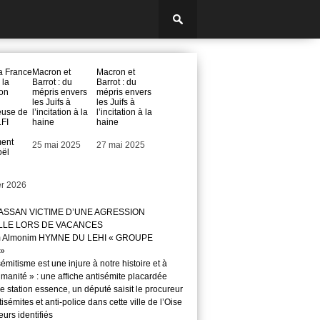
la France
Macron et
Macron et
 la
Barrot : du
Barrot : du
on
mépris envers
mépris envers
les Juifs à
les Juifs à
euse de
l’incitation à la
l’incitation à la
LFI
haine
haine
ment
Date
25 mai 2025
Date
27 mai 2025
oël
er 2026
ASSAN VICTIME D’UNE AGRESSION
LLE LORS DE VACANCES
m Almonim HYMNE DU LEHI « GROUPE
»
sémitisme est une injure à notre histoire et à
manité » : une affiche antisémite placardée
 station essence, un député saisit le procureur
isémites et anti-police dans cette ville de l’Oise
teurs identifiés