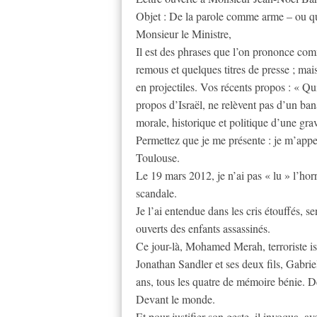
Objet : De la parole comme arme – ou quan
Monsieur le Ministre,
Il est des phrases que l’on prononce com
remous et quelques titres de presse ; mai
en projectiles. Vos récents propos : « Qu
propos d’Israël, ne relèvent pas d’un ban
morale, historique et politique d’une grav
Permettez que je me présente : je m’app
Toulouse.
Le 19 mars 2012, je n’ai pas « lu » l’hor
scandale.
Je l’ai entendue dans les cris étouffés, s
ouverts des enfants assassinés.
Ce jour-là, Mohamed Merah, terroriste isla
Jonathan Sandler et ses deux fils, Gabr
ans, tous les quatre de mémoire bénie. 
Devant le monde.
Et pour justifier son geste, il invoqua, 