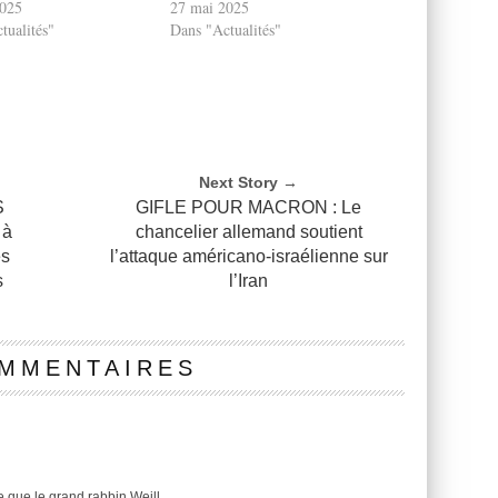
2025
27 mai 2025
tualités"
Dans "Actualités"
Next Story →
S
GIFLE POUR MACRON : Le
 à
chancelier allemand soutient
es
l’attaque américano-israélienne sur
s
l’Iran
OMMENTAIRES
e que le grand rabbin Weill.