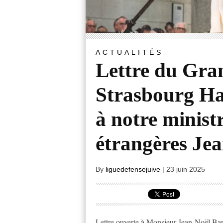
ACTUALITÉS
Lettre du Gra
Strasbourg Har
à notre ministr
étrangères Jea
By
liguedefensejuive
|
23 juin 2025
Lettre ouverte à Monsieur Jean-Noël Barr