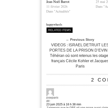
Jean-Noël Barrot
25 mai 
11 février 2026
Dans "Ac
Dans "Actualités"
happywheels
RELATED ITEMS
← Previous Story
VIDEOS : ISRAEL DETRUIT LE
PORTES DE LA PRISON D’EVIN
Téhéran où sont retenus les otag
français Cécile Kohler et Jacque
Paris
2 C
joseparis
dit :
23 juin 2025 à 16 h 38 min
J’aimerais que le GRF ait une prose aussi clair