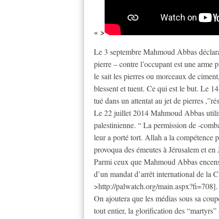
« >
Le 3 septembre Mahmoud Abbas déclarait 
pierre – contre l’occupant est une arme
le sait les pierres ou morceaux de ciment
blessent et tuent. Ce qui est le but. Le
tué dans un attentat au jet de pierres ,”r
Le 22 juillet 2014 Mahmoud Abbas utilisa
palestinienne. “ La permission de -comba
leur a porté tort. Allah a la compétence 
provoqua des émeutes à Jérusalem et en
Parmi ceux que Mahmoud Abbas encense : 
d’un mandat d’arrêt international de la
>http://palwatch.org/main.aspx?fi=708].
On ajoutera que les médias sous sa coupe,
tout entier, la glorification des “martyrs”