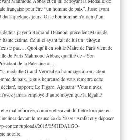
ecevant Mahmoud Abbas et en lui octroyant la Médaille de
pitale française pour être “un homme de paix”. Juste avant
U dans quelques jours. Or le bonhomme n’a rien d’un
e dette à payer à Bertrand Delanoë, précédent Maire de
en haute estime. Celui-ci ayant fait de lui un “citoyen
’existe pas…. Quoi qu’il en soit le Maire de Paris vient de
Ville de Paris Mahmoud Abbas, qualifié de « Son
sident de la Palestine »….
 “la médaille Grand Vermeil en hommage à son action
omme de paix, je suis heureuse de vous remettre cette
lle déclaré, rapporte Le Figaro. Ajoutant “Vous n’avez
s n’avez jamais employé d’autre moyen que la légalité
lle mal informée, comme elle avait dû l’être lorsque, en
 s’incliner devant le mausolée de Yasser Arafat et y déposer
o/wp-content/uploads/2015/05/HIDALGO-
te notoire.