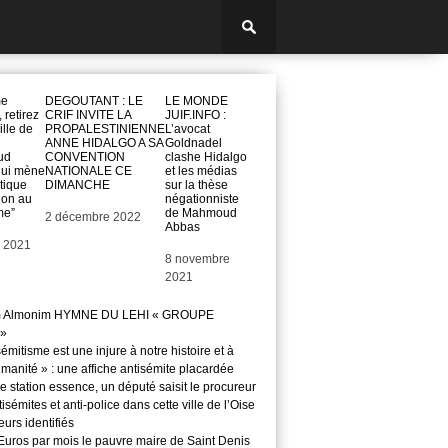
me
DEGOUTANT : LE
LE MONDE
 retirez
CRIF INVITE LA
JUIF.INFO :
lle de
PROPALESTINIENNE
L’avocat
ANNE HIDALGO A SA
Goldnadel
ud
CONVENTION
clashe Hidalgo
qui mène
NATIONALE CE
et les médias
tique
DIMANCHE
sur la thèse
tion au
négationniste
me”
de Mahmoud
Date
2 décembre 2022
Abbas
 2021
Date
8 novembre
2021
m Almonim HYMNE DU LEHI « GROUPE
»
sémitisme est une injure à notre histoire et à
manité » : une affiche antisémite placardée
 station essence, un député saisit le procureur
isémites et anti-police dans cette ville de l’Oise
teurs identifiés
Euros par mois le pauvre maire de Saint Denis