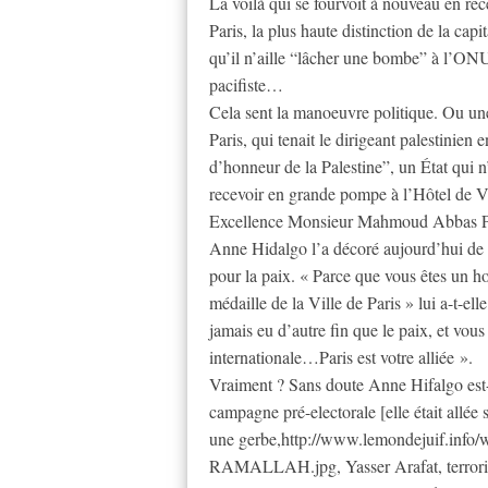
La voilà qui se fourvoit à nouveau en r
Paris, la plus haute distinction de la ca
qu’il n’aille “lâcher une bombe” à l’ON
pacifiste…
Cela sent la manoeuvre politique. Ou un
Paris, qui tenait le dirigeant palestinien 
d’honneur de la Palestine”, un État qui n
recevoir en grande pompe à l’Hôtel de 
Excellence Monsieur Mahmoud Abbas Pré
Anne Hidalgo l’a décoré aujourd’hui de
pour la paix. « Parce que vous êtes un h
médaille de la Ville de Paris » lui a-t-e
jamais eu d’autre fin que le paix, et vou
internationale…Paris est votre alliée ».
Vraiment ? Sans doute Anne Hifalgo est-e
campagne pré-electorale [elle était allée
une gerbe,http://www.lemondejuif.inf
RAMALLAH.jpg, Yasser Arafat, terroris