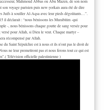
n successeur, Mahmoud Abbas ou Abu Mazen, de son nom
 son voyage parisien puis new-yorkais aura été de dire
les Juifs à souiller Al-Aqsa avec leur pieds dégoûtants…”.
 il déclarait : “nous bénissons les Murabitim -qui
emple -, nous bénissons chaque goutte de sang versée pour
g versé pour Allah, si Dieu le veut. Chaque martyr –
 sera récompensé par Allah.
e du Saint Sépulchre est à nous et ils n’ont pas le droit de
 Nous ne leur premettront pas et nous ferons tout ce qui est
”.( Télévision officielle palestinienne )