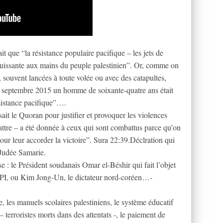
que “la résistance populaire pacifique – les jets de
 puissante aux mains du peuple palestinien”. Or, comme on
, souvent lancées à toute volée ou avec des catapultes,
 14 septembre 2015 un homme de soixante-quatre ans était
ésistance pacifique”….
it le Quoran pour justifier et provoquer les violences
ttre – a été donnée à ceux qui sont combattus parce qu’on
pour leur accorder la victoire”. Sura 22:39.Déclration qui
 Judée Samarie.
le Président soudanais Omar el-Béshir qui fait l’objet
 CPI, ou Kim Jong-Un, le dictateur nord-coréen…-
 les manuels scolaires palestiniens, le système éducatif
 – terroristes morts dans des attentats -, le paiement de