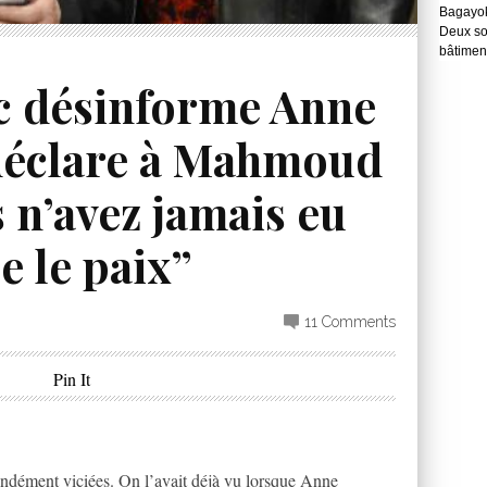
Bagayok
Deux so
bâtimen
c désinforme Anne
déclare à Mahmoud
 n’avez jamais eu
e le paix”
11 Comments
Pin It
ondément viciées. On l’avait déjà vu lorsque Anne