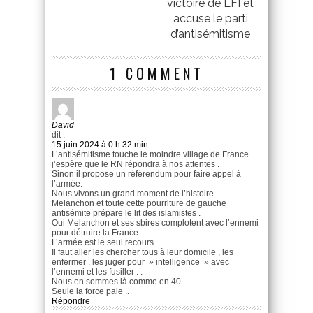
victoire de LFI et
accuse le parti
d’antisémitisme
1 COMMENT
David
dit :
15 juin 2024 à 0 h 32 min
L’antisémitisme touche le moindre village de France…
j’espère que le RN répondra à nos attentes .
Sinon il propose un référendum pour faire appel à
l’armée.
Nous vivons un grand moment de l’histoire
Melanchon et toute cette pourriture de gauche
antisémite prépare le lit des islamistes .
Oui Melanchon et ses sbires complotent avec l’ennemi
pour détruire la France .
L’armée est le seul recours
Il faut aller les chercher tous à leur domicile , les
enfermer , les juger pour » intelligence » avec
l’ennemi et les fusiller . .
Nous en sommes là comme en 40 .
Seule la force paie ..
Répondre