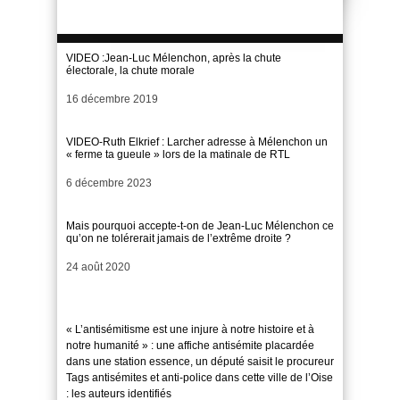
VIDEO :Jean-Luc Mélenchon, après la chute
électorale, la chute morale
Date
16 décembre 2019
VIDEO-Ruth Elkrief : Larcher adresse à Mélenchon un
« ferme ta gueule » lors de la matinale de RTL
Date
6 décembre 2023
Mais pourquoi accepte-t-on de Jean-Luc Mélenchon ce
qu’on ne tolérerait jamais de l’extrême droite ?
Date
24 août 2020
« L’antisémitisme est une injure à notre histoire et à
notre humanité » : une affiche antisémite placardée
dans une station essence, un député saisit le procureur
Tags antisémites et anti-police dans cette ville de l’Oise
: les auteurs identifiés