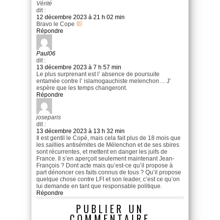
Vérité
dit :
12 décembre 2023 à 21 h 02 min
Bravo le Cope
Répondre
Paul06
dit :
13 décembre 2023 à 7 h 57 min
Le plus surprenant est l’ absence de poursuite
entamée contre l’ islamogauchiste melenchon… J’
espère que les temps changeront.
Répondre
joseparis
dit :
13 décembre 2023 à 13 h 32 min
Il est gentil le Copé, mais cela fait plus de 18 mois que
les saillies antisémites de Mélenchon et de ses sbires
sont récurrentes, et mettent en danger les juifs de
France. Il s’en aperçoit seulement maintenant Jean-
François ? Dont acte mais qu’est-ce qu’il propose à
part dénoncer ces faits connus de tous ? Qu’il propose
quelque chose contre LFI et son leader, c’est ce qu’on
lui demande en tant que responsable politique.
Répondre
PUBLIER UN
COMMENTAIRE