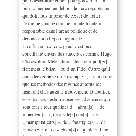
pour déstabiliser et non pour gouverner. Un
positionnement en dehors de l’arc républicain
qui doit nous imposer de cesser de traiter
l’extrême gauche comme un interlocuteur
responsable dans l’arène politique et de
dénoncer son hyperdangerosité.
En effet, si l’extrême gauche est bien
conciliante envers des autocrates comme Hugo
Chavez dont Mélenchon a déclaré « port[er]
fièrement le bilan » ou d’un Fidel Castro qu’il
considère comme un « exemple », il faut croire
que les méthodes des régimes autoritaires
inspirent elles aussi le mouvement. Diaboliser,
essentialiser, déshumaniser ses adversaires qui
sont tour à tour qualifiés d’ »abruti[s] », de
« menteur[s] », de « sale[s] con[s] » de
« manipulat[eurs] », de « fanatique[s] », de
« hyènes » ou de « chien[s] de garde ». Une