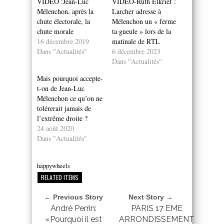
VIDEO :Jean-Luc
VIDEO-Ruth Elkrief :
Mélenchon, après la
Larcher adresse à
chute électorale, la
Mélenchon un « ferme
chute morale
ta gueule » lors de la
16 décembre 2019
matinale de RTL
Dans "Actualités"
6 décembre 2023
Dans "Actualités"
Mais pourquoi accepte-
t-on de Jean-Luc
Mélenchon ce qu’on ne
tolérerait jamais de
l’extrême droite ?
24 août 2020
Dans "Actualités"
happywheels
RELATED ITEMS
← Previous Story
Next Story →
André Perrin:
PARIS 17 EME
«Pourquoi il est
ARRONDISSEMENT