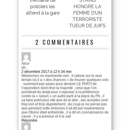
trentaine de
STAINS
policiers les
HONORE LA
attend à la gare
FEMME D’UN
TERRORISTE
TUEUR DE JUIFS
2 COMMENTAIRES
Alice
dit :
2 décembre 2017 à 12 h 34 min
Mélanchon ne représente rien , il ratisse sur le seul
terrain où il a « des chances » de trouver quelques voix
, surement pas assez pour devenir LE PARTI de
l’opposition dont rêve la majorité , celui que l’on
pointerait du doigt pour s’opposer à la préférence
contre la « raison » un autre parti à la place du FN , il
va faire pshit plus vite que de le dire , ses acolytes vont
trop loin et trop stupidement , du coup je ne pense pas
que pendant cette émission il ait dit par inadvertance
que Obono était antisémite , il a dit en connaissance de
cause , il y a preneur et il le sait
Répondre