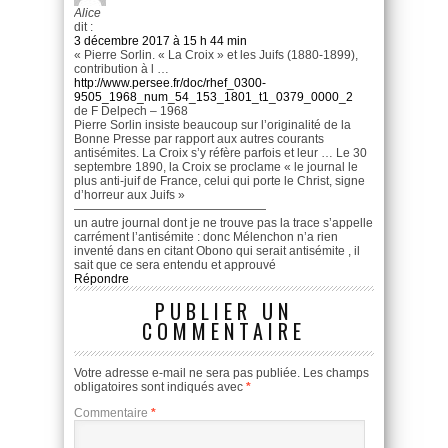
Alice
dit :
3 décembre 2017 à 15 h 44 min
« Pierre Sorlin. « La Croix » et les Juifs (1880-1899),
contribution à l …
http://www.persee.fr/doc/rhef_0300-
9505_1968_num_54_153_1801_t1_0379_0000_2
de F Delpech – ‎1968
Pierre Sorlin insiste beaucoup sur l’originalité de la
Bonne Presse par rapport aux autres courants
antisémites. La Croix s’y réfère parfois et leur … Le 30
septembre 1890, la Croix se proclame « le journal le
plus anti-juif de France, celui qui porte le Christ, signe
d’horreur aux Juifs »
————————————————
un autre journal dont je ne trouve pas la trace s’appelle
carrément l’antisémite : donc Mélenchon n’a rien
inventé dans en citant Obono qui serait antisémite , il
sait que ce sera entendu et approuvé
Répondre
PUBLIER UN
COMMENTAIRE
Votre adresse e-mail ne sera pas publiée.
Les champs
obligatoires sont indiqués avec
*
Commentaire
*