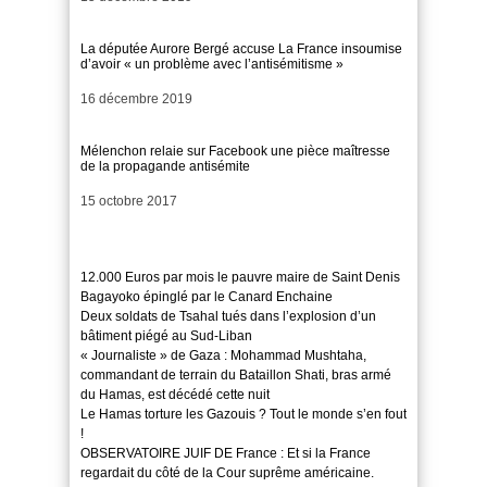
La députée Aurore Bergé accuse La France insoumise
d’avoir « un problème avec l’antisémitisme »
Date
16 décembre 2019
Mélenchon relaie sur Facebook une pièce maîtresse
de la propagande antisémite
Date
15 octobre 2017
12.000 Euros par mois le pauvre maire de Saint Denis
Bagayoko épinglé par le Canard Enchaine
Deux soldats de Tsahal tués dans l’explosion d’un
bâtiment piégé au Sud-Liban
« Journaliste » de Gaza : Mohammad Mushtaha,
commandant de terrain du Bataillon Shati, bras armé
du Hamas, est décédé cette nuit
Le Hamas torture les Gazouis ? Tout le monde s’en fout
!
OBSERVATOIRE JUIF DE France : Et si la France
regardait du côté de la Cour suprême américaine.