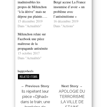
inadmissibles les
Bergé accuse La France
propos de Mélenchon
insoumise d’avoir « un
“à la dérive” mais ne
problème avec
dépose pas plainte…..
l’antisémitisme »
15 décembre 2019
16 décembre 2019
Dans "Actualités"
Dans "Actions"
Mélenchon relaie sur
Facebook une pièce
maîtresse de la
propagande antisémite
15 octobre 2017
Dans "Actualités"
happywheels
RELATED ITEMS
← Previous Story
Next Story →
Ils répètent leur
APOLOGIE DU
pièce «Djihad»
TERRORISME
dans le train, une
:LA VILLE DE