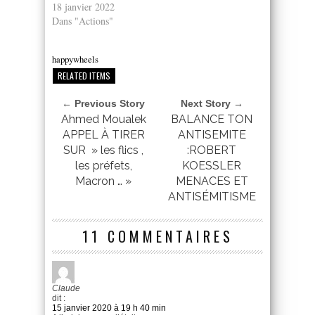
18 janvier 2022
Dans "Actions"
happywheels
RELATED ITEMS
← Previous Story
Next Story →
Ahmed Moualek
BALANCE TON
APPEL À TIRER
ANTISEMITE
SUR » les flics ,
:ROBERT
les préfets,
KOESSLER
Macron … »
MENACES ET
ANTISÉMITISME
11 COMMENTAIRES
Claude
dit :
15 janvier 2020 à 19 h 40 min