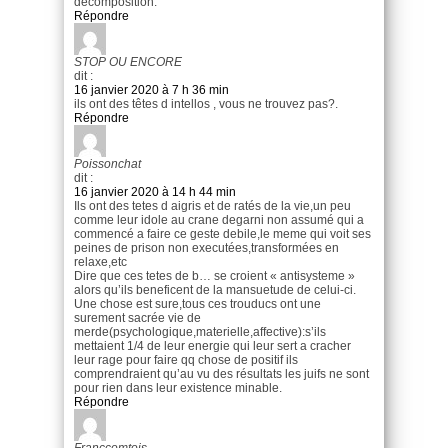
décomposition.
Répondre
STOP OU ENCORE
dit :
16 janvier 2020 à 7 h 36 min
ils ont des têtes d intellos , vous ne trouvez pas?.
Répondre
Poissonchat
dit :
16 janvier 2020 à 14 h 44 min
Ils ont des tetes d aigris et de ratés de la vie,un peu
comme leur idole au crane degarni non assumé qui a
commencé a faire ce geste debile,le meme qui voit ses
peines de prison non executées,transformées en
relaxe,etc
Dire que ces tetes de b… se croient « antisysteme »
alors qu’ils beneficent de la mansuetude de celui-ci.
Une chose est sure,tous ces trouducs ont une
surement sacrée vie de
merde(psychologique,materielle,affective):s’ils
mettaient 1/4 de leur energie qui leur sert a cracher
leur rage pour faire qq chose de positif ils
comprendraient qu’au vu des résultats les juifs ne sont
pour rien dans leur existence minable.
Répondre
Franccomtois