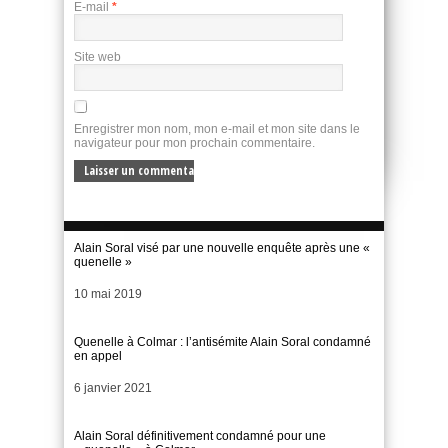
E-mail
*
Site web
Enregistrer mon nom, mon e-mail et mon site dans le
navigateur pour mon prochain commentaire.
Alain Soral visé par une nouvelle enquête après une «
quenelle »
Date
10 mai 2019
Quenelle à Colmar : l’antisémite Alain Soral condamné
en appel
Date
6 janvier 2021
Alain Soral définitivement condamné pour une