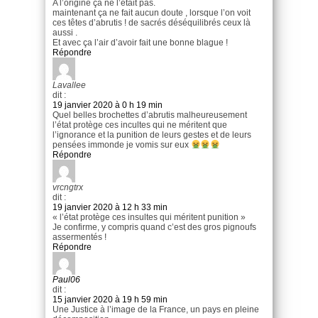
A l’origine ça ne l’était pas.
maintenant ça ne fait aucun doute , lorsque l’on voit
ces têtes d’abrutis ! de sacrés déséquilibrés ceux là
aussi .
Et avec ça l’air d’avoir fait une bonne blague !
Répondre
Lavallee
dit :
19 janvier 2020 à 0 h 19 min
Quel belles brochettes d’abrutis malheureusement
l’état protège ces incultes qui ne méritent que
l’ignorance et la punition de leurs gestes et de leurs
pensées immonde je vomis sur eux
Répondre
vrcngtrx
dit :
19 janvier 2020 à 12 h 33 min
« l’état protège ces insultes qui méritent punition »
Je confirme, y compris quand c’est des gros pignoufs
assermentés !
Répondre
Paul06
dit :
15 janvier 2020 à 19 h 59 min
Une Justice à l’image de la France, un pays en pleine