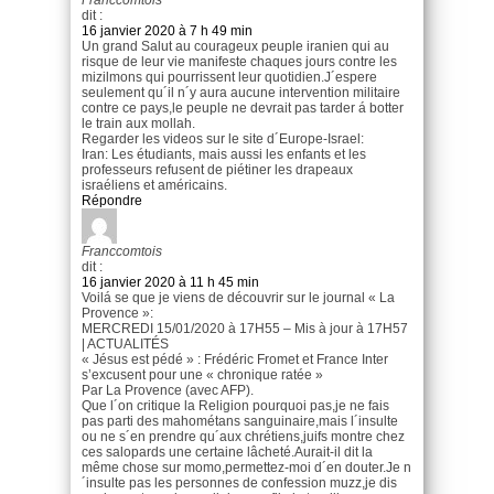
dit :
16 janvier 2020 à 7 h 49 min
Un grand Salut au courageux peuple iranien qui au
risque de leur vie manifeste chaques jours contre les
mizilmons qui pourrissent leur quotidien.J´espere
seulement qu´il n´y aura aucune intervention militaire
contre ce pays,le peuple ne devrait pas tarder á botter
le train aux mollah.
Regarder les videos sur le site d´Europe-Israel:
Iran: Les étudiants, mais aussi les enfants et les
professeurs refusent de piétiner les drapeaux
israéliens et américains.
Répondre
Franccomtois
dit :
16 janvier 2020 à 11 h 45 min
Voilá se que je viens de découvrir sur le journal « La
Provence »:
MERCREDI 15/01/2020 à 17H55 – Mis à jour à 17H57
| ACTUALITÉS
« Jésus est pédé » : Frédéric Fromet et France Inter
s’excusent pour une « chronique ratée »
Par La Provence (avec AFP).
Que l´on critique la Religion pourquoi pas,je ne fais
pas parti des mahométans sanguinaire,mais l´insulte
ou ne s´en prendre qu´aux chrétiens,juifs montre chez
ces salopards une certaine lâcheté.Aurait-il dit la
même chose sur momo,permettez-moi d´en douter.Je n
´insulte pas les personnes de confession muzz,je dis