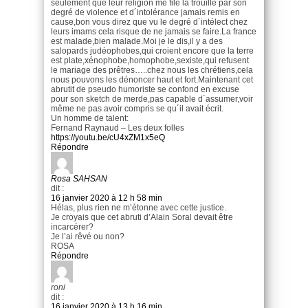
seulement que leur religion me file la trouille par son
degré de violence et d´intolérance jamais remis en
cause,bon vous direz que vu le degré d´intélect chez
leurs imams cela risque de ne jamais se faire.La france
est malade,bien malade.Moi je le dis,il y a des
salopards judéophobes,qui croient encore que la terre
est plate,xénophobe,homophobe,sexiste,qui refusent
le mariage des prêtres…..chez nous les chrétiens,cela
nous pouvons les dénoncer haut et fort.Maintenant cet
abrutit de pseudo humoriste se confond en excuse
pour son sketch de merde,pas capable d´assumer,voir
même ne pas avoir compris se qu´il avait écrit.
Un homme de talent:
Fernand Raynaud – Les deux folles
https://youtu.be/cU4xZM1x5eQ
Répondre
Rosa SAHSAN
dit :
16 janvier 2020 à 12 h 58 min
Hélas, plus rien ne m’étonne avec cette justice.
Je croyais que cet abruti d’Alain Soral devait être
incarcérer?
Je l’ai rêvé ou non?
ROSA
Répondre
roni
dit :
16 janvier 2020 à 13 h 16 min