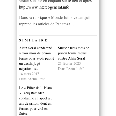
visiter son site en cliquant sur le lien ci-après
http://www.interet-general.info
Dans sa rubrique « Monde Juif » cet antijuif
reprend les articles de Panamza….
SIMILAIRE
Alain Soral condamné
Suisse : trois mois de
à trois mois de prison
prison ferme requis
ferme pour avoir publié
contre Alain Soral
un dessin jugé
21 février 2023
négationniste
Dans "Actualités"
14 mars 2017
Dans "Actualités"
Le « Pilier de l’ Islam
» Tariq Ramadan
condamné en appel à 3
ans de prison, dont un
ferme, pour viol en
Suisse