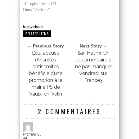
10 septembre 2024
Dans "Actions"
happywheels
RELATED ITEMS
← Previous Story
Next Story →
L’élu accusé
Ilan Halimi :Un
d’insultes
documentaire à
antisémites
ne pas manquer
bénéficie d’une
vendredi sur
promotion à la
France3
mairie PS de
Vaulx-en-Velin
2 COMMENTAIRES
Richard C.
dit :