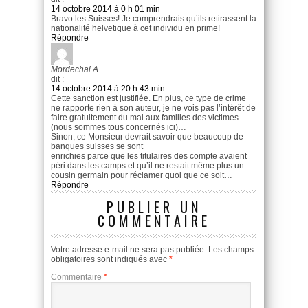
14 octobre 2014 à 0 h 01 min
Bravo les Suisses! Je comprendrais qu’ils retirassent la
nationalité helvetique à cet individu en prime!
Répondre
Mordechai.A
dit :
14 octobre 2014 à 20 h 43 min
Cette sanction est justifiée. En plus, ce type de crime
ne rapporte rien à son auteur, je ne vois pas l’intérêt de
faire gratuitement du mal aux familles des victimes
(nous sommes tous concernés ici)…
Sinon, ce Monsieur devrait savoir que beaucoup de
banques suisses se sont
enrichies parce que les titulaires des compte avaient
péri dans les camps et qu’il ne restait même plus un
cousin germain pour réclamer quoi que ce soit…
Répondre
PUBLIER UN
COMMENTAIRE
Votre adresse e-mail ne sera pas publiée.
Les champs
obligatoires sont indiqués avec
*
Commentaire
*