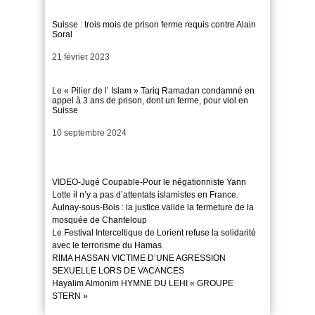
Suisse : trois mois de prison ferme requis contre Alain
Soral
Date
21 février 2023
Le « Pilier de l’ Islam » Tariq Ramadan condamné en
appel à 3 ans de prison, dont un ferme, pour viol en
Suisse
Date
10 septembre 2024
VIDEO-Jugé Coupable-Pour le négationniste Yann
Lotte il n’y a pas d’attentats islamistes en France.
Aulnay-sous-Bois : la justice valide la fermeture de la
mosquée de Chanteloup
Le Festival Interceltique de Lorient refuse la solidarité
avec le terrorisme du Hamas
RIMA HASSAN VICTIME D’UNE AGRESSION
SEXUELLE LORS DE VACANCES
Hayalim Almonim HYMNE DU LEHI « GROUPE
STERN »