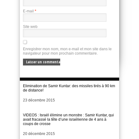
E-mail
*
Site web
Enregistrer mon nom, mon e-mail et mon site dans le
navigateur pour mon prochain commentaire.
Elimination de Samir Kuntar: des missiles tirés à 90 km
de distance!
Date
23 décembre 2015
VIDEOS : Israël élimine un monstre : Samir Kuntar, qui
avait fracassé la tête d’une israélienne de 4 ans à
coups de crosse
Date
20 décembre 2015