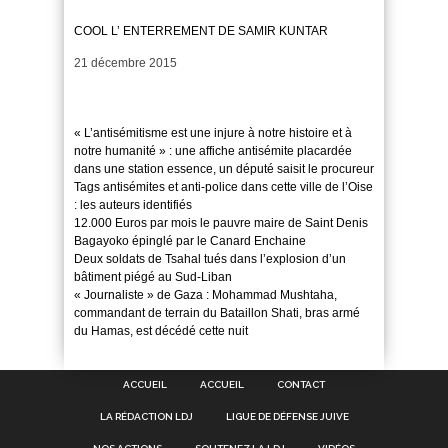
COOL L’ ENTERREMENT DE SAMIR KUNTAR
Date
21 décembre 2015
« L’antisémitisme est une injure à notre histoire et à
notre humanité » : une affiche antisémite placardée
dans une station essence, un député saisit le procureur
Tags antisémites et anti-police dans cette ville de l’Oise
: les auteurs identifiés
12.000 Euros par mois le pauvre maire de Saint Denis
Bagayoko épinglé par le Canard Enchaine
Deux soldats de Tsahal tués dans l’explosion d’un
bâtiment piégé au Sud-Liban
« Journaliste » de Gaza : Mohammad Mushtaha,
commandant de terrain du Bataillon Shati, bras armé
du Hamas, est décédé cette nuit
ACCUEIL
ACCUEIL
CONTACT
LA RÉDACTION LDJ
LIGUE DE DÉFENSE JUIVE