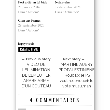
Port a été un tel bide
Netanyahu
21 janvier 2016
19 décembre 2024
Dans "Actions"
Dans "Actualités"
Cinq ans fermes
28 septembre 2023
Dans "Actions"
happywheels
RELATED ITEMS
← Previous Story
Next Story →
VIDEO DE
MARTINE AUBRY
L’ELIMINATION
PROPALESTINIENE
DE L’EMEUTIER
: Roubaix: le PS
ARABE ARME
veut reconquérir le
D’UN COUTEAU
vote musulman
4 COMMENTAIRES