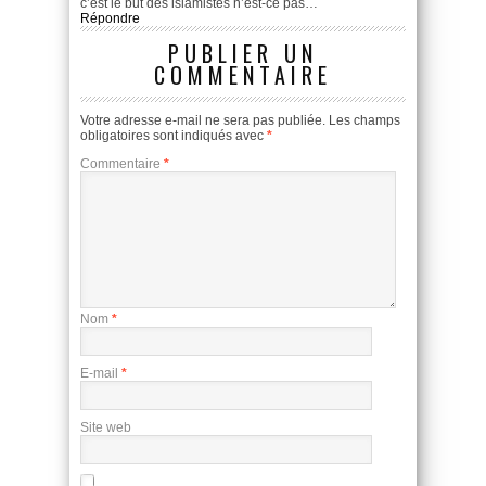
c’est le but des islamistes n’est-ce pas…
Répondre
PUBLIER UN
COMMENTAIRE
Votre adresse e-mail ne sera pas publiée.
Les champs
obligatoires sont indiqués avec
*
Commentaire
*
Nom
*
E-mail
*
Site web