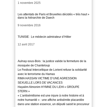
Date
1 novembre 2025
Les attentats de Paris et Bruxelles décidés « très haut »
dans la hiérarchie de Daech
Date
9 novembre 2016
TUNISIE : Le médecin admirateur d’Hitler
Date
12 avril 2017
Aulnay-sous-Bois : la justice valide la fermeture de la
mosquée de Chanteloup
Le Festival Interceltique de Lorient refuse la solidarité
avec le terrorisme du Hamas
RIMA HASSAN VICTIME D’UNE AGRESSION
SEXUELLE LORS DE VACANCES
Hayalim Almonim HYMNE DU LEHI « GROUPE
STERN »
« L’antisémitisme est une injure à notre histoire et à
notre humanité » : une affiche antisémite placardée
dans une station essence, un député saisit le procureur