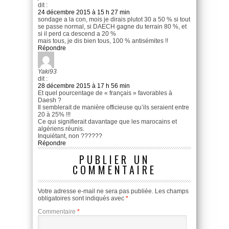
dit :
24 décembre 2015 à 15 h 27 min
sondage a la con, mois je dirais plutot 30 a 50 % si tout
se passe normal, si DAECH gagne du terrain 80 %, et
si il perd ca descend a 20 %
mais tous, je dis bien tous, 100 % antisémites !!
Répondre
Yaki93
dit :
28 décembre 2015 à 17 h 56 min
Et quel pourcentage de « français » favorables à
Daesh ?
Il semblerait de manière officieuse qu’ils seraient entre
20 à 25% !!!
Ce qui signifierait davantage que les marocains et
algériens réunis.
Inquiétant, non ??????
Répondre
PUBLIER UN
COMMENTAIRE
Votre adresse e-mail ne sera pas publiée.
Les champs
obligatoires sont indiqués avec
*
Commentaire
*