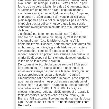
avait connu un mois plus tôt. Peut-être est-ce un peu
facile de dire cela, à la lumière des événements, mais
si j’avais été un homme de Dieu et qu’un inconnu
s’adresse à moi, à moi seul, et me supplie, m’implore,
en pleurant et gémissant : « S’il vous plait, s’il vous
plaît, n’appelez pas la police, n’appelez pas la police,
n’appelez pas la police » j’espère que je me serais
conformé aveuglément à ce que Ilan m’aurait exhorté
de faire.
J’ai écouté partiellement ce rabbin sur Télé24, il
déclare qu’il a été mêlé ou impliqué, c’est son terme,
involontairement à cette histoire : comme s’il le
déplorait. B’ezrat Hashem, pour ma part, cela aurait été
un honneur,une grâce,la grande histoire de ma vie si
j’avais pu être « impliqué » dans cette histoire, en
rendant service, en prêtant assistance et secours à un
martyr (le désespoir d’Ilan s’entendait nettement dans
le ton de sa faible voix, parait-il).
Donc, dussé-je écouter la bande sonore 23 fois pour
être certain qu’il ne s’agissait pas d’un canular, et
après avoir essayé de joindre la famille Halimi, ou l’un
de ses proches car les parents étaient réduits à
l’impuissance car obéissants à la police, j’ose espérer
que j’aurais réveillé mes proches, mes supérieurs et
mes fidèles qui viennent le samedi, aurais-je organisé
une collecte avec 12000 FRF, 25000 francs,des
miettes, n’importe, cela aurait été un début et aurais-je
tenté d’accoiser l’appétit vénal des bourreaux, Ein
Brera, et fait exactement ce que me demandait le Juste
Ilan…Shalom Ilan. L’Chaim…
d.bertin408@gmail.com
Répondre