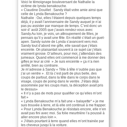
Voici le témoignage bouleversant de Nathalie la
victime de lynda benakouche.
« Claudine Douillet : Sandy était votre amie ainsi que
celle de Lynda Benakouche ?
Nathalie : Oui, elles l’étaient depuis quelques temps
déjà, il y avait l’anniversaire de Sandy auquel je n’ai
pas pu assister par manque de temps. C’est donc un
soir d’ août 2005 que j’avais rendez-vous avec
Sandy.Au loin, je vois, un attroupement de filles, je
pensais qu’il y avait une fête. En réalité c’était un guet-
apen. Sandy suivie de Lynda s’avancent vers moi.
Sandy tout d’abord me gifle, elle savait que j’étais
enceinte. On plaisantait souvent à ce sujet car j’étais
vraiment grosse. D’ailleurs, pour moi, j’attendais des
jumeaux. Quand elles ont commencé à me donner des
gifles je leur ai crié » Je suis enceinte » ça n’a rien
arrêté, bien au contraire.
Je m’adresse à Sandy « Tête à tête n’oublie pas que
j’ai un ventre » . Et là c’est parti de plus belle, des
coups de partout, dans la tête dans le corps dans le
visage, coups de poing dans le ventre. J’étais déjà
assommée par les coups mais, la déception avait pris
le dessus»
« Il n’y a pas de mots pour qualifier ce qu’elles m’ont
fait »
« Lynda Benakouche m’a fait une « balayette* » je me
suis trouvée à terre, et là elle ont continué à me frapper.
« Pour Lynda Benakouche je résistais encore, elle n’en
avait pas fini avec moi. Sa folie meurtrière l’a poussé à
aller encore plus loin ».
« J’étais pourtant à terre quand elles m’ont trainée par
les cheveux jusqu’à la voiture.