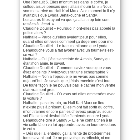
Une Renault 5. Elles m’ont mises dans le coffre, je
suffoquais.Je pensais que j’allais mourir là. » »Nous
sommes arrivé au Hall Karl Marx .A ce moment là il n’y
avait plus que Lynda Benakouche et Sandy.
Les autres filles ayant vu que ça allait trop loin sont
restées à l’écart. »
Claudine Douillet – Pourquoi n’ont-elles pas appelé la
police alors ?
Nathalie – Parce qu’elles avaient peur pour elles,
quand elles ont vues comment ça dégénéré pour moi.
Claudine Douillet – Le tract mentionne que Lynda
Benakouche vous a fait avorter avec un tournevis est-
ce vrai ?
Nathalie – Oui j’étais enceinte de 4 mois, Sandy qui
était mon amie, le savait.
Claudine Douillet – Comment saviez vous que vous
étiez enceinte ? Aviez-vous fait une échographie ?
Nathalie – Non à l’époque je ne vivais pas comme
aujourd’hui. Je savais que j’étais enceinte c’est tout.
De toute façon je ne pouvais pas le cacher mon ventre
était vraiment gros.
Claudine Douillet – Où vous ont elles emmenées avec
la voiture ?
Nathalie : pas très loin, au Hall Karl Marx ce lieu
n’existe plus à présent. Elles m’ont fait sortir du coffre,
m’ont trainée encore par les cheveux jusqu’au sous-
sol.Elles m’ont déshabillée.J’entends encore Lynda
Benakouche dire à Sandy .« Elle ne connait rien à la
vie celle-là on va lui apprendre avec un tournevis dans
le cul »
« Dés que j’ai entendu ça j’ai tenté de protéger mes
foetus avant tout. Je ne pouvais plus réfléchir, ni me