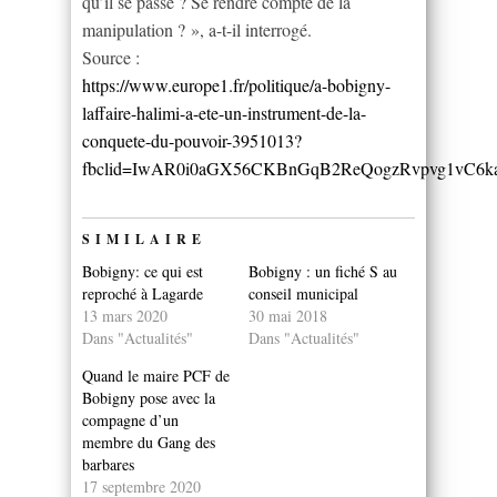
qu’il se passe ? Se rendre compte de la
manipulation ? », a-t-il interrogé.
Source :
https://www.europe1.fr/politique/a-bobigny-
laffaire-halimi-a-ete-un-instrument-de-la-
conquete-du-pouvoir-3951013?
fbclid=IwAR0i0aGX56CKBnGqB2ReQogzRvpvg1vC6ka
SIMILAIRE
Bobigny: ce qui est
Bobigny : un fiché S au
reproché à Lagarde
conseil municipal
13 mars 2020
30 mai 2018
Dans "Actualités"
Dans "Actualités"
Quand le maire PCF de
Bobigny pose avec la
compagne d’un
membre du Gang des
barbares
17 septembre 2020