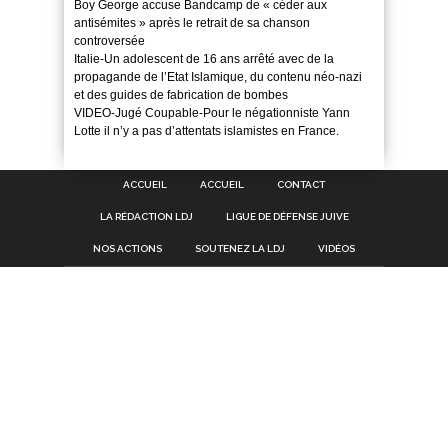
Boy George accuse Bandcamp de « céder aux
antisémites » après le retrait de sa chanson
controversée
Italie-Un adolescent de 16 ans arrêté avec de la
propagande de l’Etat Islamique, du contenu néo-nazi
et des guides de fabrication de bombes
VIDEO-Jugé Coupable-Pour le négationniste Yann
Lotte il n’y a pas d’attentats islamistes en France.
ACCUEIL
ACCUEIL
CONTACT
LA RÉDACTION LDJ
LIGUE DE DÉFENSE JUIVE
NOS ACTIONS
SOUTENEZ LA LDJ
VIDÉOS