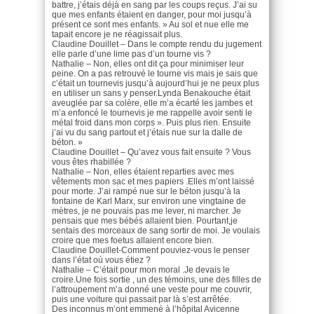
battre, j’étais déjà en sang par les coups reçus. J’ai su
que mes enfants étaient en danger, pour moi jusqu’à
présent ce sont mes enfants. » Au sol et nue elle me
tapait encore je ne réagissait plus.
Claudine Douillet – Dans le compte rendu du jugement
elle parle d’une lime pas d’un tourne vis ?
Nathalie – Non, elles ont dit ça pour minimiser leur
peine. On a pas retrouvé le tourne vis mais je sais que
c’était un tournevis jusqu’à aujourd’hui je ne peux plus
en utiliser un sans y penser.Lynda Benakouche était
aveuglée par sa colère, elle m’a écarté les jambes et
m’a enfoncé le tournevis je me rappelle avoir senti le
métal froid dans mon corps ». Puis plus rien. Ensuite
j’ai vu du sang partout et j’étais nue sur la dalle de
béton. »
Claudine Douillet – Qu’avez vous fait ensuite ? Vous
vous êtes rhabillée ?
Nathalie – Non, elles étaient reparties avec mes
vêtements mon sac et mes papiers .Elles m’ont laissé
pour morte. J’ai rampé nue sur le béton jusqu’à la
fontaine de Karl Marx, sur environ une vingtaine de
mètres, je ne pouvais pas me lever, ni marcher. Je
pensais que mes bébés allaient bien. Pourtant,je
sentais des morceaux de sang sortir de moi. Je voulais
croire que mes foetus allaient encore bien.
Claudine Douillet-Comment pouviez-vous le penser
dans l’état où vous étiez ?
Nathalie – C’était pour mon moral .Je devais le
croire.Une fois sortie , un des témoins, une des filles de
l’attroupement m’a donné une veste pour me couvrir,
puis une voiture qui passait par là s’est arrêtée.
Des inconnus m’ont emmené à l’hôpital Avicenne