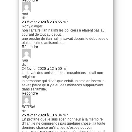
Répondre
roni
dit :
23 février 2020 à 23 h 55 min
Rony d Alger
non l affaire ilan halimi les policiers n etaient pas au
courant de tout au debut.
une proche de ilan halimi savait depuis le debut que c
etait un crime antisemite….
Répondre
roni
dit :
24 février 2020 à 12 h 50 min
ilan avait des amis dont des musulmans il etait non
religieux.
la personne qui disait que cetait un acte antissemite
savait parce qu il y a eu des menaces aupparavant
dans sa famille.
Répondre
BERTIN
dit :
25 février 2020 à 13 h 34 min
En profane que je suis et en honneur à la mémoire
d’Ilan, je ne comprends pas quelque chose : la toute
dernière chance qu’il ait eu, c’est de pouvoir
s’adresser, par cassette interposée, à un rabbin qu’il