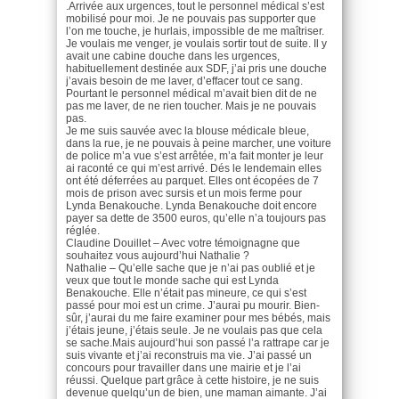
.Arrivée aux urgences, tout le personnel médical s’est
mobilisé pour moi. Je ne pouvais pas supporter que
l’on me touche, je hurlais, impossible de me maîtriser.
Je voulais me venger, je voulais sortir tout de suite. Il y
avait une cabine douche dans les urgences,
habituellement destinée aux SDF, j’ai pris une douche
j’avais besoin de me laver, d’effacer tout ce sang.
Pourtant le personnel médical m’avait bien dit de ne
pas me laver, de ne rien toucher. Mais je ne pouvais
pas.
Je me suis sauvée avec la blouse médicale bleue,
dans la rue, je ne pouvais à peine marcher, une voiture
de police m’a vue s’est arrêtée, m’a fait monter je leur
ai raconté ce qui m’est arrivé. Dés le lendemain elles
ont été déferrées au parquet. Elles ont écopées de 7
mois de prison avec sursis et un mois ferme pour
Lynda Benakouche. Lynda Benakouche doit encore
payer sa dette de 3500 euros, qu’elle n’a toujours pas
réglée.
Claudine Douillet – Avec votre témoignagne que
souhaitez vous aujourd’hui Nathalie ?
Nathalie – Qu’elle sache que je n’ai pas oublié et je
veux que tout le monde sache qui est Lynda
Benakouche. Elle n’était pas mineure, ce qui s’est
passé pour moi est un crime. J’aurai pu mourir. Bien-
sûr, j’aurai du me faire examiner pour mes bébés, mais
j’étais jeune, j’étais seule. Je ne voulais pas que cela
se sache.Mais aujourd’hui son passé l’a rattrape car je
suis vivante et j’ai reconstruis ma vie. J’ai passé un
concours pour travailler dans une mairie et je l’ai
réussi. Quelque part grâce à cette histoire, je ne suis
devenue quelqu’un de bien, une maman aimante. J’ai