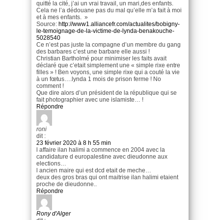
quitté la cité, j’ai un vrai travail, un mari,des enfants.
Cela ne l’a dédouane pas du mal qu’elle m’a fait à moi
et à mes enfants. »
Source:
http://www1.alliancefr.com/actualites/bobigny-
le-temoignage-de-la-victime-de-lynda-benakouche-
5028540
Ce n’est pas juste la compagne d’un membre du gang
des barbares c’est une barbare elle aussi !
Christian Bartholmé pour minimiser les faits avait
déclaré que c’etait simplement une « simple rixe entre
filles » ! Ben voyons, une simple rixe qui a couté la vie
à un fœtus….lynda 1 mois de prison ferme ! No
comment !
Que dire alors d’un président de la république qui se
fait photographier avec une islamiste… !
Répondre
roni
dit :
23 février 2020 à 8 h 55 min
l affaire ilan halimi a commence en 2004 avec la
candidature d europalestine avec dieudonne aux
elections…
l ancien maire qui est dcd etait de meche…
deux des gros bras qui ont maitrise ilan halimi etaient
proche de dieudonne..
Répondre
Rony d'Alger