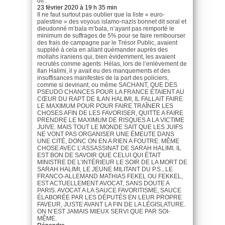
dit :
23 février 2020 à 19 h 35 min
Il ne faut surtout pas oublier que la liste « euro-
palestine » des voyous islamo-nazis bonnet dit soral et
dieudonné m’bala m’bala, n’ayant pas remporté le
minimum de suffrages de 5% pour se faire rembourser
des frais de campagne par le Trésor Public, avaient
suppléé à cela en allant quémander auprès des
mollahs iraniens qui, bien évidemment, les avaient
recrutés comme agents. Hélas, lors de l’enlèvement de
Ilan Halimi, il y avait eu des manquements et des
insuffisances manifestes de la part des policiers,
comme si devinant, ou même SACHANT, QUE DES
PSEUDO CHANCES POUR LA FRANCE ÉTAIENT AU
CŒUR DU RAPT DE ILAN HALIMI, IL FALLAIT FAIRE
LE MAXIMUM POUR POUR FAIRE TRAÎNER LES
CHOSES AFIN DE LES FAVORISER, QUITTE A FAIRE
PRENDRE LE MAXIMUM DE RISQUES A LA VICTIME
JUIVE. MAIS TOUT LE MONDE SAIT QUE LES JUIFS
NE VONT PAS ORGANISER UNE ÉMEUTE DANS
UNE CITÉ, DONC ON EN A RIEN A FOUTRE. MÊME
CHOSE AVEC L’ASSASSINAT DE SARAH HALIMI. IL
EST BON DE SAVOIR QUE CELUI QUI ÉTAIT
MINISTRE DE L’INTÉRIEUR LE SOIR DE LA MORT DE
SARAH HALIMI, LE JEUNE MILITANT DU P.S., LE
FRANCO-ALLEMAND MATHIAS FEKEL OU FEKKEL,
EST ACTUELLEMENT AVOCAT, SANS DOUTE A
PARIS. AVOCAT A LA SAUCE FAVORITISME, SAUCE
ÉLABORÉE PAR LES DÉPUTÉS EN LEUR PROPRE
FAVEUR, JUSTE AVANT LA FIN DE LA LÉGISLATURE.
ON N’EST JAMAIS MIEUX SERVI QUE PAR SOI-
MÊME.