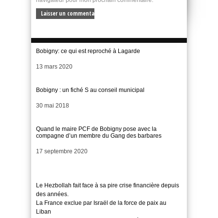
navigateur pour mon prochain commentaire.
Bobigny: ce qui est reproché à Lagarde
Date
13 mars 2020
Bobigny : un fiché S au conseil municipal
Date
30 mai 2018
Quand le maire PCF de Bobigny pose avec la
compagne d’un membre du Gang des barbares
Date
17 septembre 2020
Le Hezbollah fait face à sa pire crise financière depuis
des années.
La France exclue par Israël de la force de paix au
Liban