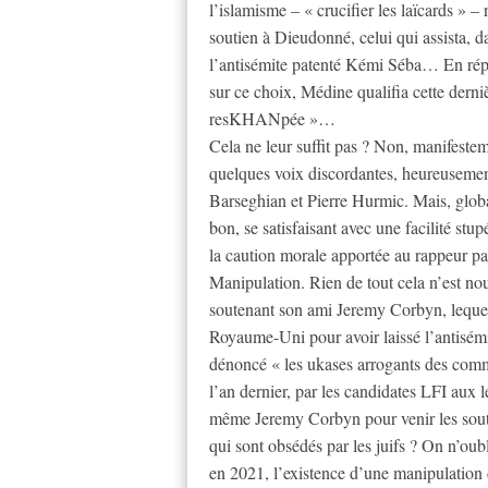
l’islamisme – « crucifier les laïcards » –
soutien à Dieudonné, celui qui assista, 
l’antisémite patenté Kémi Séba… En répon
sur ce choix, Médine qualifia cette derni
resKHANpée »…
Cela ne leur suffit pas ? Non, manifeste
quelques voix discordantes, heureusemen
Barseghian et Pierre Hurmic. Mais, globa
bon, se satisfaisant avec une facilité st
la caution morale apportée au rappeur p
Manipulation. Rien de tout cela n’est n
soutenant son ami Jeremy Corbyn, lequel é
Royaume-Uni pour avoir laissé l’antisém
dénoncé « les ukases arrogants des commu
l’an dernier, par les candidates LFI aux
même Jeremy Corbyn pour venir les souten
qui sont obsédés par les juifs ? On n’ou
en 2021, l’existence d’une manipulation 