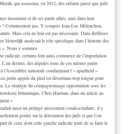
rah, qui assassina, en 2012, des enfants parce que juifs
nce insoumise et de ses partis alliés, unis dans leur
es ? Certainement pas. Y compris Jean-Luc Mélenchon,
a nature. Mais cela ne leur est pas nécessaire. Dans Réflexes
er Sloterdijk analysait le rôle spécifique dans l’histoire des
es ». Nous y sommes.
he radicale, certains font ainsi commerce de l’importation
en. L’an dernier, des députés issus de ces mêmes partis
 à l’Assemblée nationale condamnant l’« apartheid »
 ces petits appels du pied est désormais trop longue pour
loin. La stratégie du compagnonnage opportuniste avec les
 trotskiste britannique, Chris Harman, dans un article au
ariat ».
traduit aussi un préjugé atrocement condescendant : il y
ellement portée sur la détestation des juifs et que l’on
 part de ceux dont cette gauche radicale tente de se faire le