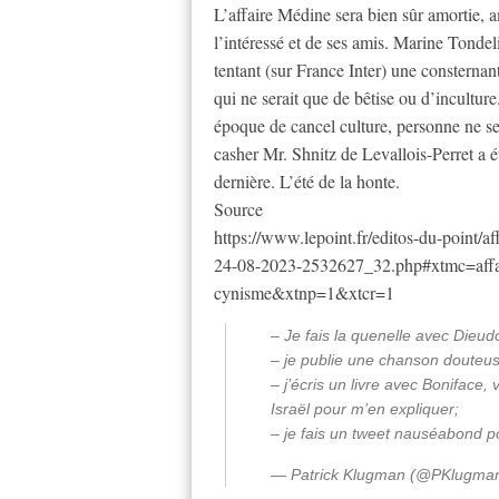
L’affaire Médine sera bien sûr amortie, 
l’intéressé et de ses amis. Marine Tonde
tentant (sur France Inter) une consternant
qui ne serait que de bêtise ou d’inculture
époque de cancel culture, personne ne se
casher Mr. Shnitz de Levallois-Perret a é
dernière. L’été de la honte.
Source
https://www.lepoint.fr/editos-du-point/
24-08-2023-2532627_32.php#xtmc=affair
cynisme&xtnp=1&xtcr=1
– Je fais la quenelle avec Dieud
– je publie une chanson douteuse
– j’écris un livre avec Boniface, 
Israël pour m’en expliquer;
– je fais un tweet nauséabond
— Patrick Klugman (@PKlugma