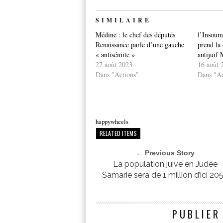
SIMILAIRE
Médine : le chef des députés
l’Insoum
Renaissance parle d’une gauche
prend la
« antisémite »
antijuif
27 août 2023
16 août 
Dans "Actions"
Dans "Ac
happywheels
RELATED ITEMS
← Previous Story
La population juive en Judée
Samarie sera de 1 million d’ici 20
PUBLIER