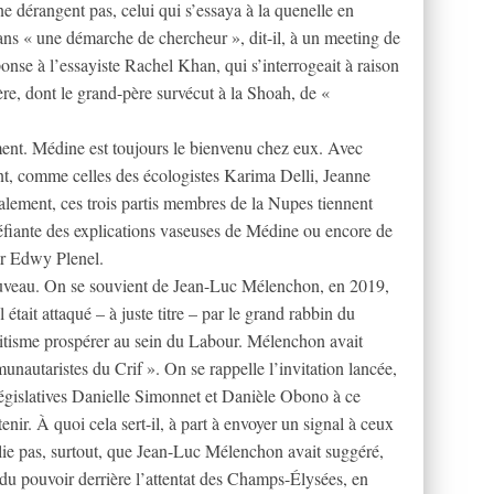
 ne dérangent pas, celui qui s’essaya à la quenelle en
dans « une démarche de chercheur », dit-il, à un meeting de
se à l’essayiste Rachel Khan, qui s’interrogeait à raison
ère, dont le grand-père survécut à la Shoah, de «
ment. Médine est toujours le bienvenu chez eux. Avec
t, comme celles des écologistes Karima Delli, Jeanne
lement, ces trois partis membres de la Nupes tiennent
upéfiante des explications vaseuses de Médine ou encore de
ar Edwy Plenel.
ouveau. On se souvient de Jean-Luc Mélenchon, en 2019,
tait attaqué – à juste titre – par le grand rabbin du
itisme prospérer au sein du Labour. Mélenchon avait
nautaristes du Crif ». On se rappelle l’invitation lancée,
 législatives Danielle Simonnet et Danièle Obono à ce
ir. À quoi cela sert-il, à part à envoyer un signal à ceux
blie pas, surtout, que Jean-Luc Mélenchon avait suggéré,
du pouvoir derrière l’attentat des Champs-Élysées, en