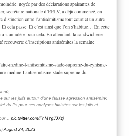
amoindrie, noyée par des déclarations apaisantes de
lier, secrétaire nationale d’EELV, a déjà commencé, en
e distinction entre l’antisémitisme tout court et un autre
. Et cela passe. Et c’est ainsi que l’on s’habitue… En cette
ra « annulé » pour cela. En attendant, la sandwicherie
té recouverte d’inscriptions antisémites la semaine
affaire-medine-l-antisemitisme-stade-supreme-du-cynisme-
e-medine-l-antisemitisme-stade-supreme-du-
onné;
 sur les juifs autour d’une fausse agression antisémite;
viré du Ps pour ses analyses biaisées sur les juifs et
 pour…
pic.twitter.com/FnMYgJ3Xzj
n)
August 24, 2023