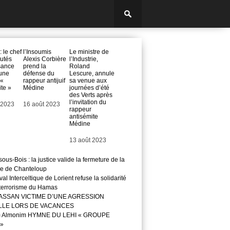
 le chef
l’Insoumis
Le ministre de
utés
Alexis Corbière
l’Industrie,
sance
prend la
Roland
’une
défense du
Lescure, annule
 «
rappeur antijuif
sa venue aux
te »
Médine
journées d’été
des Verts après
l’invitation du
 2023
Date
16 août 2023
rappeur
antisémite
Médine
Date
13 août 2023
ous-Bois : la justice valide la fermeture de la
e de Chanteloup
val Interceltique de Lorient refuse la solidarité
 terrorisme du Hamas
ASSAN VICTIME D’UNE AGRESSION
LLE LORS DE VACANCES
m Almonim HYMNE DU LEHI « GROUPE
»