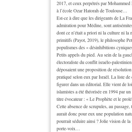
2017, et ceux perpétrés par Mohammed Me
à l’école Ozar Hatorah de Toulouse…
Est-ce à dire que les dirigeants de La Fra
admiration pour Médine, sont antisémit
dont ce n’était a priori ni la culture ni l
primitifs (Payot, 2019), le philosophe Pet
populismes des « désinhibitions cyniqu
Petits appels du pied. Au sein de la gauc
électoraliste du conflit israélo-palestini
déposaient une proposition de résolution
pratiqué selon eux par Israël. La liste de
figurer dans un éditorial. Elle vient de 
islamistes a été théorisée en 1994 par un
titre évocateur : « Le Prophète et le prolét
Cette absence de scrupules, au passage, 
aurait donc pour eux une population natur
pourrait séduire ainsi ? Jolie vision de la
porte-voix…