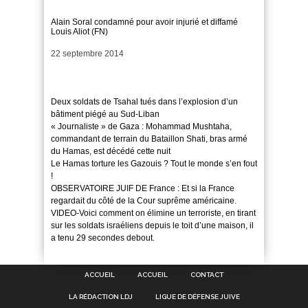
Alain Soral condamné pour avoir injurié et diffamé
Louis Aliot (FN)
Date
22 septembre 2014
Deux soldats de Tsahal tués dans l’explosion d’un
bâtiment piégé au Sud-Liban
« Journaliste » de Gaza : Mohammad Mushtaha,
commandant de terrain du Bataillon Shati, bras armé
du Hamas, est décédé cette nuit
Le Hamas torture les Gazouis ? Tout le monde s’en fout
!
OBSERVATOIRE JUIF DE France : Et si la France
regardait du côté de la Cour suprême américaine.
VIDEO-Voici comment on élimine un terroriste, en tirant
sur les soldats israéliens depuis le toit d’une maison, il
a tenu 29 secondes debout.
ACCUEIL
ACCUEIL
CONTACT
LA RÉDACTION LDJ
LIGUE DE DÉFENSE JUIVE