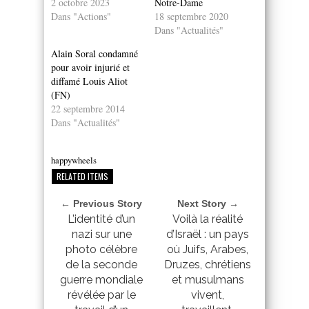
2 octobre 2023
Notre-Dame
Dans "Actions"
18 septembre 2020
Dans "Actualités"
Alain Soral condamné
pour avoir injurié et
diffamé Louis Aliot
(FN)
22 septembre 2014
Dans "Actualités"
happywheels
RELATED ITEMS
← Previous Story
Next Story →
L’identité d’un
Voilà la réalité
nazi sur une
d’Israël : un pays
photo célèbre
où Juifs, Arabes,
de la seconde
Druzes, chrétiens
guerre mondiale
et musulmans
révélée par le
vivent,