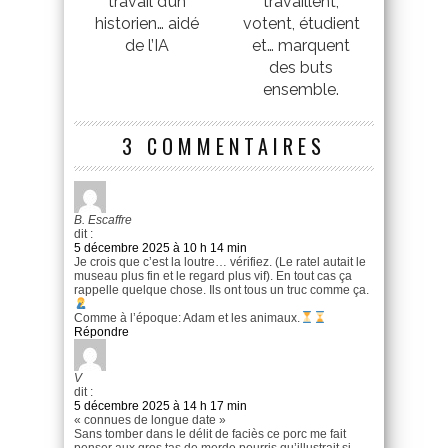
travail d’un
travaillent,
historien… aidé
votent, étudient
de l’IA
et… marquent
des buts
ensemble.
3 COMMENTAIRES
B. Escaffre
dit :
5 décembre 2025 à 10 h 14 min
Je crois que c’est la loutre… vérifiez. (Le ratel autait le
museau plus fin et le regard plus vif). En tout cas ça
rappelle quelque chose. Ils ont tous un truc comme ça.
Comme à l’époque: Adam et les animaux.
Répondre
V
dit :
5 décembre 2025 à 14 h 17 min
« connues de longue date »
Sans tomber dans le délit de faciès ce porc me fait
penser aux gros tas de merde pourris qu’illustrait si