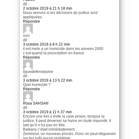
dit :
2 octobre 2019 à 21 h 18 min
Nous verrons si les décisions de justice sont
appliquées
Répondre
roni
dit :
3 octobre 2019 à 8 h 21 min
il est mele a un homicide dans les annees 2000
c est quand la prescription en france
Répondre
liguedefensejuive
dit :
3 octobre 2019 à 13 h 22 min
Quel homicide ?
Répondre
Rosa SAHSAN
dit :
3 octobre 2019 à 11 h 37 min
Encore une fois il évite la case prison, bonjour la
justice. Il peut déverser sa haine en toute impunité. Il
sait qu’il n’ira pas en tôle.
Balkany c’était immédiatement.
Zemmour, un nouveau procès. Donc on peut dégueuler
sur les juifs aucun problème.