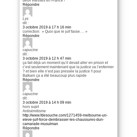
deux vitesses en France !
Répondre
Lys
dit :
3 octobre 2019 à 17 h 16 min
correction: » Quoi que le juif fasse…. »
Répondre
capucine
dit :
3 octobre 2019 à 12 h 47 min
ça fait déjà un moment qu’il devait aller en prison et
c’est seulement maintenant que la justice va l’enfermer
? et bien elle n’est pas pressée la justice !! pour
Balkani ça a été beaucoup plus rapide
Répondre
capucine
dit :
3 octobre 2019 à 14 h 09 min
hors sujet
Antisémitisme
http://www.fdesouche.com/1271459-melbourne-un-
eleve-juif-force-dembrasser-les-chaussures-dun-
camarade-musulman
Répondre