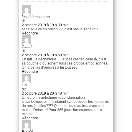
josué bencanaan
dit :
2 octobre 2019 à 19 h 39 min
serieux, il va en prison ??, c’est pas le 1er avril !
Répondre
Claude
dit :
2 octobre 2019 à 19 h 59 min
En fait , la déchetterie …. et pas casher, celle là, c’est
sa bouche d’où sortent tous ces propos empoisonnés.
Un gros tas d’ordures à lui tout seul.
Répondre
GN
dit :
2 octobre 2019 à 20 h 48 min
Un euro « symbolique », condamnation
« symbolique »… ils étaient symboliques les membres
de nos familles??!? Qu’on le foute au trou avec son
maillot Delavier! Pour 365 jours incompressibles a
minima.
Répondre
Paul06