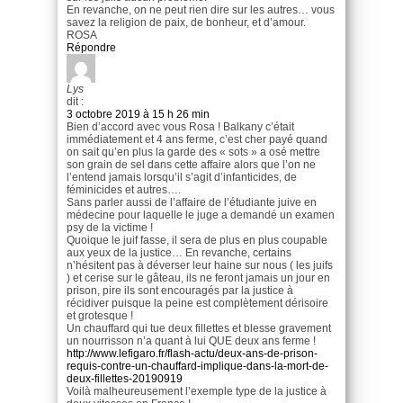
En revanche, on ne peut rien dire sur les autres… vous
savez la religion de paix, de bonheur, et d’amour.
ROSA
Répondre
Lys
dit :
3 octobre 2019 à 15 h 26 min
Bien d’accord avec vous Rosa ! Balkany c’était
immédiatement et 4 ans ferme, c’est cher payé quand
on sait qu’en plus la garde des « sots » a osé mettre
son grain de sel dans cette affaire alors que l’on ne
l’entend jamais lorsqu’il s’agit d’infanticides, de
féminicides et autres….
Sans parler aussi de l’affaire de l’étudiante juive en
médecine pour laquelle le juge a demandé un examen
psy de la victime !
Quoique le juif fasse, il sera de plus en plus coupable
aux yeux de la justice… En revanche, certains
n’hésitent pas à déverser leur haine sur nous ( les juifs
) et cerise sur le gâteau, ils ne feront jamais un jour en
prison, pire ils sont encouragés par la justice à
récidiver puisque la peine est complètement dérisoire
et grotesque !
Un chauffard qui tue deux fillettes et blesse gravement
un nourrisson n’a quant à lui QUE deux ans ferme !
http://www.lefigaro.fr/flash-actu/deux-ans-de-prison-
requis-contre-un-chauffard-implique-dans-la-mort-de-
deux-fillettes-20190919
Voilà malheureusement l’exemple type de la justice à