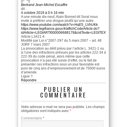
Bertrand Jean-Michel Escaffre
dit :
4 octobre 2019 à 0 h 16 min
A une minute dix-neuf, Alain Bonnet dit Soral nous
invite à préférer une drogue plutôt qu’une autre.
https://www.youtube.com/watch?v=HqE5_LVhUKk
https://www.legifrance.gouv.fr/affichCodeArticle.do?
idArticle=LEGIARTI000006688178&cidTexte=LEGITEXT000006072
Article L3421-4
Modifié par Loi n°2007-297 du 5 mars 2007 – art. 48
JORF 7 mars 2007
La provocation au délit prévu par l’article L. 3421-1 ou
à l’une des infractions prévues par les articles 222-34 à
222-39 du code pénal, alors même que cette
provocation n’a pas été suivie d’effet, ou le fait de
présenter ces infractions sous un jour favorable est
puni de cinq ans d’emprisonnement et de 75000 euros
d’amende.
Ligue ?
Répondre
PUBLIER UN
COMMENTAIRE
Votre adresse e-mail ne sera pas publiée.
Les champs
obligatoires sont indiqués avec
*
Commentaire
*