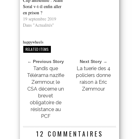
Clip antisemite : Alain
Soral v-t-il enfin aller
en prison ?
19 septembre 2019
Dans "Actualités"
happywheels
RELATED ITEMS
← Previous Story
Next Story →
Tandis que
La tuerie des 4
Télérama nazifie
policiers donne
Zemmour, le
raison à Eric
CSA décerne un
Zemmour
brevet
obligatoire de
résistance au
PCF
12 COMMENTAIRES