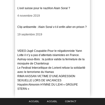
L’exil suisse pour le nazillon Alain Soral ?
Date
4 novembre 2019
Clip antisemite : Alain Soral v-t-il enfin aller en prison ?
Date
19 septembre 2019
VIDEO-Jugé Coupable-Pour le négationniste Yann
Lotte il n’y a pas d’attentats islamistes en France.
Aulnay-sous-Bois : la justice valide la fermeture de la
mosquée de Chanteloup
Le Festival Interceltique de Lorient refuse la solidarité
avec le terrorisme du Hamas
RIMA HASSAN VICTIME D’UNE AGRESSION
SEXUELLE LORS DE VACANCES
Hayalim Almonim HYMNE DU LEHI « GROUPE
STERN »
ACCUEIL
ACCUEIL
CONTACT