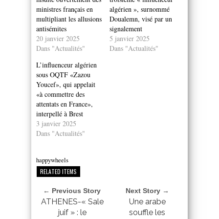
ministres français en
algérien », surnommé
multipliant les allusions
Doualemn, visé par un
antisémites
signalement
20 janvier 2025
5 janvier 2025
Dans "Actualités"
Dans "Actualités"
L’influenceur algérien
sous OQTF «Zazou
Youcef», qui appelait
«à commettre des
attentats en France»,
interpellé à Brest
3 janvier 2025
Dans "Actualités"
happywheels
RELATED ITEMS
← Previous Story
Next Story →
ATHENES-« Sale
Une arabe
juif » : le
souffle les