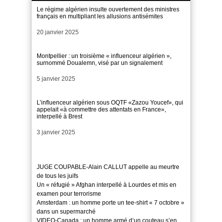
Le régime algérien insulte ouvertement des ministres
français en multipliant les allusions antisémites
Date
20 janvier 2025
Montpellier : un troisième « influenceur algérien »,
surnommé Doualemn, visé par un signalement
Date
5 janvier 2025
L’influenceur algérien sous OQTF «Zazou Youcef», qui
appelait «à commettre des attentats en France»,
interpellé à Brest
Date
3 janvier 2025
JUGE COUPABLE-Alain CALLUT appelle au meurtre
de tous les juifs
Un « réfugié » Afghan interpellé à Lourdes et mis en
examen pour terrorisme
Amsterdam : un homme porte un tee-shirt « 7 octobre »
dans un supermarché
VIDEO-Canada : un homme armé d’un couteau s’en