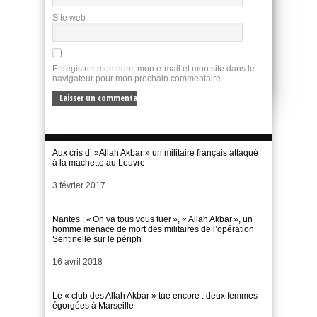
Site web
Enregistrer mon nom, mon e-mail et mon site dans le
navigateur pour mon prochain commentaire.
Aux cris d’ »Allah Akbar » un militaire français attaqué
à la machette au Louvre
Date
3 février 2017
Nantes : « On va tous vous tuer », « Allah Akbar », un
homme menace de mort des militaires de l’opération
Sentinelle sur le périph
Date
16 avril 2018
Le « club des Allah Akbar » tue encore : deux femmes
égorgées à Marseille