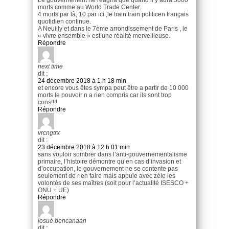
morts comme au World Trade Center.
4 morts par là, 10 par ici ,le train train politicen français
quotidien continue.
A Neuilly et dans le 7ème arrondissement de Paris , le
« vivre ensemble » est une réalité merveilleuse.
Répondre
next time
dit :
24 décembre 2018 à 1 h 18 min
et encore vous êtes sympa peut être a partir de 10 000
morts le pouvoir n a rien compris car ils sont trop
cons!!!!
Répondre
vrcngtrx
dit :
23 décembre 2018 à 12 h 01 min
sans vouloir sombrer dans l’anti-gouvernementalisme
primaire, l’histoire démontre qu’en cas d’invasion et
d’occupation, le gouvernement ne se contente pas
seulement de rien faire mais appuie avec zèle les
volontés de ses maîtres (soit pour l’actualité ISESCO +
ONU + UE)
Répondre
josué bencanaan
dit :