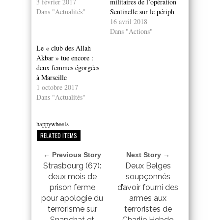
3 février 2017
militaires de l’opération
Dans "Actualités"
Sentinelle sur le périph
16 avril 2018
Dans "Actions"
Le « club des Allah
Akbar » tue encore :
deux femmes égorgées
à Marseille
1 octobre 2017
Dans "Actualités"
happywheels
RELATED ITEMS
← Previous Story
Next Story →
Strasbourg (67):
Deux Belges
deux mois de
soupçonnés
prison ferme
d’avoir fourni des
pour apologie du
armes aux
terrorisme sur
terroristes de
Snapchat et
Charlie Hebdo