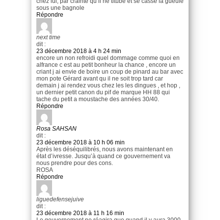
chez lui, par crainte qu il ne titube et se casse la gueule
sous une bagnole
Répondre
next time
dit :
23 décembre 2018 à 4 h 24 min
encore un non refroidi quel dommage comme quoi en
alfrance c est au petit bonheur la chance , encore un
criant j ai envie de boire un coup de pinard au bar avec
mon pote Gérard avant qu il ne soit trop tard car
demain j ai rendez vous chez les les dingues , et hop ,
un dernier petit canon du pif de marque HH 88 qui
tache du petit a moustache des années 30/40.
Répondre
Rosa SAHSAN
dit :
23 décembre 2018 à 10 h 06 min
Après les déséquilibrés, nous avons maintenant en
état d’ivresse. Jusqu’à quand ce gouvernement va
nous prendre pour des cons.
ROSA
Répondre
liguedefensejuive
dit :
23 décembre 2018 à 11 h 16 min
Le gouvernement ne réagira que quand il y aura 3000