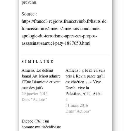
prévenu.
Source :
https://france3-regions.francetvinfo.fr/hauts-de-
france/somme/amiens/amienois-condamne-
apologie-du-terrorisme-apres-ses-propos-
assassinat-samuel-paty-1887650.html
SIMILAIRE
Amiens. Le détenu
Amiens : « Je m’en suis
Jamal Ait Ichou admire
pris à Kevin parce qu’il
l’Etat Islamique et veut
est chrétien », « Vive
tuer des juifs
Daesh, vive la
29 janvier 2015
Palestine, Allah Akbar
Dans "Actions"
»
31 mars 2016
Dans "Actions"
Dieppe (76) : un
homme multirécidiviste