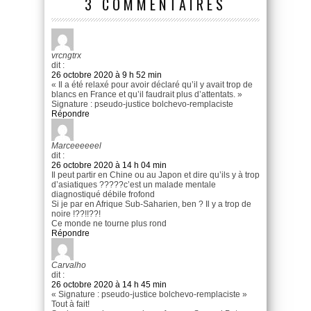
3 COMMENTAIRES
vrcngtrx
dit :
26 octobre 2020 à 9 h 52 min
« Il a été relaxé pour avoir déclaré qu’il y avait trop de
blancs en France et qu’il faudrait plus d’attentats. »
Signature : pseudo-justice bolchevo-remplaciste
Répondre
Marceeeeeel
dit :
26 octobre 2020 à 14 h 04 min
Il peut partir en Chine ou au Japon et dire qu’ils y à trop
d’asiatiques ?????c’est un malade mentale
diagnostiqué débile frofond
Si je par en Afrique Sub-Saharien, ben ? Il y a trop de
noire !??!!??!
Ce monde ne tourne plus rond
Répondre
Carvalho
dit :
26 octobre 2020 à 14 h 45 min
« Signature : pseudo-justice bolchevo-remplaciste »
Tout à fait!