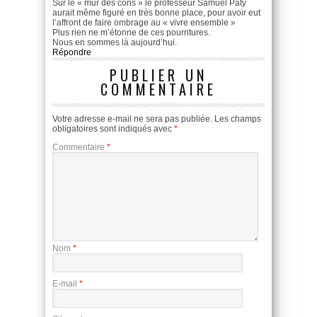
Sur le « mur des cons » le professeur Samuel Paty
aurait même figuré en très bonne place, pour avoir eut
l’affront de faire ombrage au « vivre ensemble »
Plus rien ne m’étonne de ces pourritures.
Nous en sommes là aujourd’hui.
Répondre
PUBLIER UN
COMMENTAIRE
Votre adresse e-mail ne sera pas publiée.
Les champs
obligatoires sont indiqués avec
*
Commentaire
*
Nom
*
E-mail
*