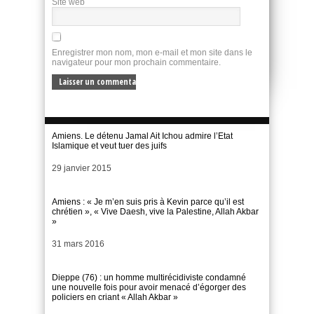
Site web
Enregistrer mon nom, mon e-mail et mon site dans le
navigateur pour mon prochain commentaire.
Amiens. Le détenu Jamal Ait Ichou admire l’Etat
Islamique et veut tuer des juifs
Date
29 janvier 2015
Amiens : « Je m’en suis pris à Kevin parce qu’il est
chrétien », « Vive Daesh, vive la Palestine, Allah Akbar
»
Date
31 mars 2016
Dieppe (76) : un homme multirécidiviste condamné
une nouvelle fois pour avoir menacé d’égorger des
policiers en criant « Allah Akbar »