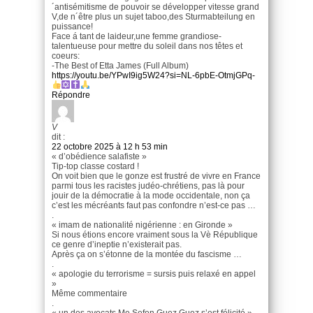
´antisémitisme de pouvoir se développer vitesse grand
V,de n´être plus un sujet taboo,des Sturmabteilung en
puissance!
Face á tant de laideur,une femme grandiose-
talentueuse pour mettre du soleil dans nos têtes et
coeurs:
-The Best of Etta James (Full Album)
https://youtu.be/YPwI9ig5W24?si=NL-6pbE-OtmjGPq-
Répondre
V
dit :
22 octobre 2025 à 12 h 53 min
« d’obédience salafiste »
Tip-top classe costard !
On voit bien que le gonze est frustré de vivre en France
parmi tous les racistes judéo-chrétiens, pas là pour
jouir de la démocratie à la mode occidentale, non ça
c’est les mécréants faut pas confondre n’est-ce pas …
.
« imam de nationalité nigérienne : en Gironde »
Si nous étions encore vraiment sous la Vè République
ce genre d’ineptie n’existerait pas.
Après ça on s’étonne de la montée du fascisme …
.
« apologie du terrorisme = sursis puis relaxé en appel
»
Même commentaire
.
« un des avocats Me Sefen Guez Guez s’est félicité »