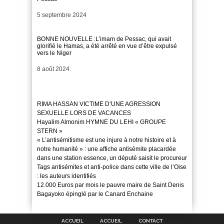
Date
5 septembre 2024
BONNE NOUVELLE :L’imam de Pessac, qui avait
glorifié le Hamas, a été arrêté en vue d’être expulsé
vers le Niger
Date
8 août 2024
RIMA HASSAN VICTIME D’UNE AGRESSION
SEXUELLE LORS DE VACANCES
Hayalim Almonim HYMNE DU LEHI « GROUPE
STERN »
« L’antisémitisme est une injure à notre histoire et à
notre humanité » : une affiche antisémite placardée
dans une station essence, un député saisit le procureur
Tags antisémites et anti-police dans cette ville de l’Oise
: les auteurs identifiés
12.000 Euros par mois le pauvre maire de Saint Denis
Bagayoko épinglé par le Canard Enchaine
ACCUEIL
ACCUEIL
CONTACT