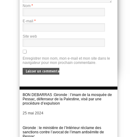
Nom
*
E-mail
*
Site web
Enregistrer mon nom, mon e-mail et mon site dans le
navigateur pour mon prochain commentaire.
BON DEBARRAS :Gironde : l’imam de la mosquée de
Pessac, défenseur de la Palestine, visé par une
procédure d’expulsion
Date
25 mai 2024
Gironde : le ministère de l’Intérieur réclame des
sanctions contre l’avocat de l’imam antisémite de
Pessac