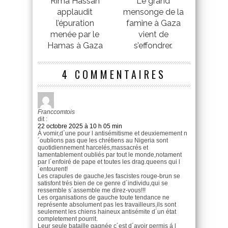
Rima Hassan
Le grand
applaudit
mensonge de la
l’épuration
famine à Gaza
menée par le
vient de
Hamas à Gaza
s’effondrer.
4 COMMENTAIRES
Franccomtois
dit :
22 octobre 2025 à 10 h 05 min
Á vomir,d´une pour l antisémitisme et deuxiemement n
´oublions pas que les chrétiens au Nigeria sont
quotidiennement harcelés,massacrés et
lamentablement oubliés par tout le monde,notament
par l´enfoiré de pape et toutes les drag.queens qui l
´entourent!
Les crapules de gauche,les fascistes rouge-brun se
satisfont trés bien de ce genre d´individu,qui se
ressemble s´assemble me direz-vous!!!
Les organisations de gauche toute tendance ne
représente absolument pas les travailleurs,ils sont
seulement les chiens haineux antisémite d´un état
completement pourrit.
Leur seule bataille gagnée c´est d´avoir permis á l