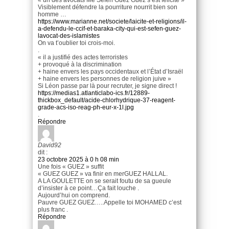
Visiblement défendre la pourriture nourrit bien son
homme …
https://www.marianne.net/societe/laicite-et-religions/il-
a-defendu-le-ccif-et-baraka-city-qui-est-sefen-guez-
lavocat-des-islamistes
On va t’oublier toi crois-moi.
.
« il a justifié des actes terroristes
+ provoqué à la discrimination
+ haine envers les pays occidentaux et l’État d’Israël
+ haine envers les personnes de religion juive »
Si Léon passe par là pour recruter, je signe direct !
https://medias1.atlanticlabo-ics.fr/12889-
thickbox_default/acide-chlorhydrique-37-reagent-
grade-acs-iso-reag-ph-eur-x-1l.jpg
.
Répondre
David92
dit :
23 octobre 2025 à 0 h 08 min
Une fois « GUEZ » suffit
« GUEZ GUEZ » va finir en merGUEZ HALLAL.
A LA GOULETTE on se serait foutu de sa gueule
d’insister à ce point…Ça fait louche .
Aujourd’hui on comprend.
Pauvre GUEZ GUEZ…..Appelle toi MOHAMED c’est
plus franc .
Répondre