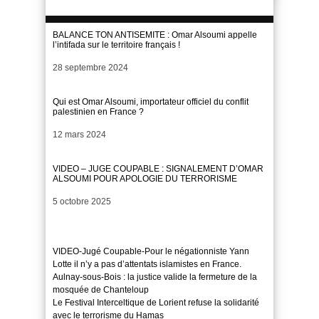
BALANCE TON ANTISEMITE : Omar Alsoumi appelle
l’intifada sur le territoire français !
Date
28 septembre 2024
Qui est Omar Alsoumi, importateur officiel du conflit
palestinien en France ?
Date
12 mars 2024
VIDEO – JUGE COUPABLE : SIGNALEMENT D’OMAR
ALSOUMI POUR APOLOGIE DU TERRORISME
Date
5 octobre 2025
VIDEO-Jugé Coupable-Pour le négationniste Yann
Lotte il n’y a pas d’attentats islamistes en France.
Aulnay-sous-Bois : la justice valide la fermeture de la
mosquée de Chanteloup
Le Festival Interceltique de Lorient refuse la solidarité
avec le terrorisme du Hamas