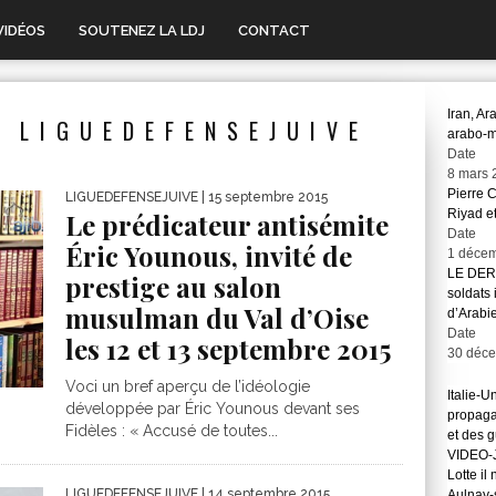
VIDÉOS
SOUTENEZ LA LDJ
CONTACT
Iran, Ar
 LIGUEDEFENSEJUIVE
arabo-
Date
8 mars 
Pierre 
LIGUEDEFENSEJUIVE
| 15 septembre 2015
Riyad et
Le prédicateur antisémite
Date
Éric Younous, invité de
1 déce
LE DER
prestige au salon
soldats 
musulman du Val d’Oise
d’Arabi
Date
les 12 et 13 septembre 2015
30 déc
Voci un bref aperçu de l’idéologie
Italie-U
développée par Éric Younous devant ses
propaga
Fidèles : « Accusé de toutes...
et des 
VIDEO-J
Lotte il
LIGUEDEFENSEJUIVE
| 14 septembre 2015
Aulnay-s