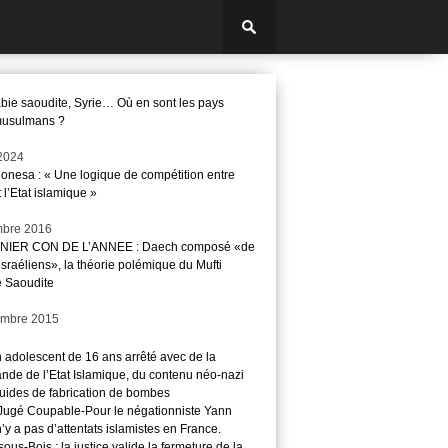
abie saoudite, Syrie… Où en sont les pays
musulmans ?
2024
Conesa : « Une logique de compétition entre
 l’Etat islamique »
mbre 2016
NIER CON DE L’ANNEE : Daech composé «de
israéliens», la théorie polémique du Mufti
e Saoudite
embre 2015
n adolescent de 16 ans arrêté avec de la
nde de l’Etat Islamique, du contenu néo-nazi
guides de fabrication de bombes
ugé Coupable-Pour le négationniste Yann
 n’y a pas d’attentats islamistes en France.
ous-Bois : la justice valide la fermeture de la