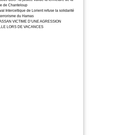
e de Chanteloup
val Interceltique de Lorient refuse la solidarité
 terrorisme du Hamas
ASSAN VICTIME D’UNE AGRESSION
LLE LORS DE VACANCES