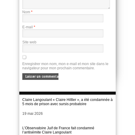
Nom
*
E-mail
*
Site web
Enregistrer mon nom, mon e-mail et mon site dans le
navigateur pour mon prochain commentaire.
Claire Langoulant « Claire Hiltler », a été condamnée à
5 mois de prison avec sursis probatoire
Date
19 mai 2026
L’Observatoire Juif de France fait condamné
l’antisémite Claire Langoulant