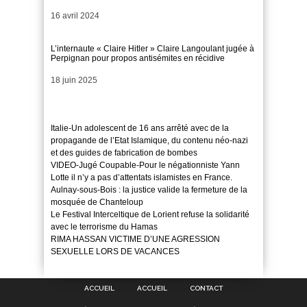
Date
16 avril 2024
L’internaute « Claire Hitler » Claire Langoulant jugée à
Perpignan pour propos antisémites en récidive
Date
18 juin 2025
Italie-Un adolescent de 16 ans arrêté avec de la
propagande de l’Etat Islamique, du contenu néo-nazi
et des guides de fabrication de bombes
VIDEO-Jugé Coupable-Pour le négationniste Yann
Lotte il n’y a pas d’attentats islamistes en France.
Aulnay-sous-Bois : la justice valide la fermeture de la
mosquée de Chanteloup
Le Festival Interceltique de Lorient refuse la solidarité
avec le terrorisme du Hamas
RIMA HASSAN VICTIME D’UNE AGRESSION
SEXUELLE LORS DE VACANCES
ACCUEIL
ACCUEIL
CONTACT